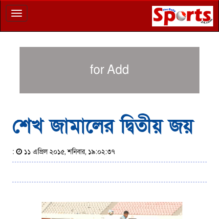
Toggle
navigation
for Add
শেখ জামালের দ্বিতীয় জয়
:
১১ এপ্রিল ২০১৫, শনিবার, ১৯:০২:৩৭