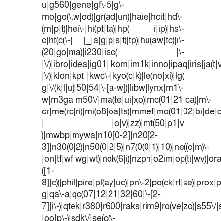
u|g560|gene|gf\-5|g\-
mo|go(\.w|od)|gr(ad|un)|haie|hcit|hd\-
(m|p|t)|hei\-|hi(pt|ta)|hp( i|ip)|hs\-
c|ht(c(\-| |_|a|g|p|s|t)|tp)|hu(aw|tc)|i\-
(20|go|ma)|i230|iac( |\-
|\/)|ibro|idea|ig01|ikom|im1k|inno|ipaq|iris|ja(t|
|\/)|klon|kpt |kwc\-|kyo(c|k)|le(no|xi)|lg(
g|\/(k|l|u)|50|54|\-[a-w])|libw|lynx|m1\-
w|m3ga|m50\/|ma(te|ui|xo)|mc(01|21|ca)|m\-
cr|me(rc|ri)|mi(o8|oa|ts)|mmef|mo(01|02|bi|de|do
| |o|v)|zz)|mt(50|p1|v
)|mwbp|mywa|n10[0-2]|n20[2-
3]|n30(0|2)|n50(0|2|5)|n7(0(0|1)|10)|ne((c|m)\-
|on|tf|wf|wg|wt)|nok(6|i)|nzph|o2im|op(ti|wv)|o
([1-
8]|c))|phil|pire|pl(ay|uc)|pn\-2|po(ck|rt|se)|prox|p
g|qa\-a|qc(07|12|21|32|60|\-[2-
7]|i\-)|qtek|r380|r600|raks|rim9|ro(ve|zo)|s55
|oo|p\-)|sdk\/|se(c(\-