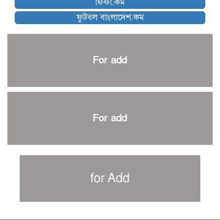
ফিফা.কম
নেইমারকে নিয়েই বিশ্বকাপে ব্রাজিলের প্রাথমিক স্কোয়াড
ফুটবল বাংলাদেশ.কম
আর্জেন্টিনার ৫৫ সদস্যের প্রাথমিক দল ঘোষণা
পাকিস্তানের বিপক্ষে ঐতিহাসিক জয়ে ক্রীড়া প্রতিমন্ত্রীর অভিনন্দন
প্রথম টেস্টে পাকিস্তানকে ১০৪ রানে হারালো বাংলাদেশ
For add
শিরোপার আশা বাঁচিয়ে রাখলো ম্যানচেস্টার সিটি
৩৮৬ রানে অলআউট পাকিস্তান; ২৭ রানের লিড বাংলাদেশের
পুনরায় বিএসপিএ সভাপতি রেজওয়ান, সাধারণ সম্পাদক আনন্দ
শান্ত-মুমিনুলদের ব্যাটে প্রথম দিন বাংলাদেশের
For add
রোনালদোর আরেকটি বড় কীর্তি
প্রচার বিমুখ এক ক্রীড়া অন্তপ্রাণ সংগঠক
নতুন সভাপতি পাচ্ছে ক্রিকেটের আইন প্রণয়নকারী সংস্থা এমসিসি
সাফের হ্যাটট্রিক মিশনে থাইল্যান্ডের পথে আফঈদারা
for Add
নিউজিল্যান্ড টেস্ট দলে ফক্সক্রফট
বায়ার্নকে বিদায় করে ফাইনালে পিএসজি
আগামী বছর থেকে শিক্ষাক্ষেত্রে খেলাধুলা বাধ্যতামূলক করা হবে: