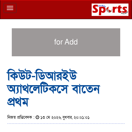
Toggle
navigation
for Add
কিউট-ডিআরইউ
অ্যাথলেটিকসে বাতেন
প্রথম
নিজস্ব প্রতিবেদক :
১৩ মে ২০২৬, বুধবার, ২০:০১:০১