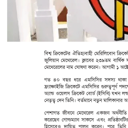
বিশ্ব ক্রিকেটের ঐতিহ্যবাহী মেরিলিবোন ক্রিক
জুলিয়ান মেথেরেল। ক্লাবের ২৩৯তম বার্ষিক 
মেথেরেলের নাম ঘোষণা করেন। আগামী ১ অক্টোব
গত ৪০ বছর ধরে এমসিসির সদস্য থাকা মেথ
ফ্র্যাঞ্চাইজি ক্রিকেটে এমসিসির গুরুত্বপূর্ণ প
অ্যান্ড ওয়েলস ক্রিকেট বোর্ড (ইসিবি) যখন
নেতৃত্ব দেন তিনি। বর্তমানে নতুন মালিকানার 
পেশাগত জীবনে মেথেরেল একজন অর্থনীতি
করেছেন গোল্ডম্যান সাকসে এবং প্রতিষ্ঠানটির য
হিসেবেও দায়িত্ব পালন করেন। পরে তিনি জ