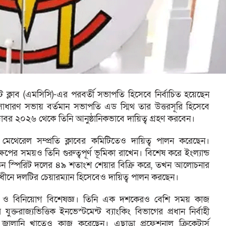
েট ক্লাব (এমসিসি)-এর পরবর্তী সভাপতি হিসেবে নির্বাচিত হয়েছেন
সাধারণ সভায় বর্তমান সভাপতি এড স্মিথ তার উত্তরসূরি হিসেবে
র ২০২৬ থেকে তিনি আনুষ্ঠানিকভাবে দায়িত্ব গ্রহণ করবেন।
েরেল সম্প্রতি ক্লাবের কমিটিতেও দায়িত্ব পালন করেছেন।
দক্ষেপের সময়ও তিনি গুরুত্বপূর্ণ ভূমিকা রাখেন। বিশেষ করে ইংল্যান্ড
 লন্ডন স্পিরিট দলের ৪৯ শতাংশ শেয়ার বিক্রি করে, তখন আলোচনার
অধীনে দলটির চেয়ারম্যান হিসেবেও দায়িত্ব পালন করছেন।
 ও বিনিয়োগ বিশেষজ্ঞ। তিনি এক দশকেরও বেশি সময় কাজ
ুক্তরাজ্যভিত্তিক ইনভেস্টমেন্ট ব্যাংকিং বিভাগের প্রধান নির্বাহী
্বালানি খাতেও কাজ করেছেন। এছাড়া প্রফেশনাল ক্রিকেটার্স