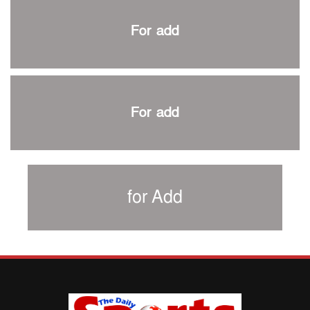
প্রথম টেস্টে পাকিস্তানকে ১০৪ রানে হারালো বাংলাদেশ
For add
শিরোপার আশা বাঁচিয়ে রাখলো ম্যানচেস্টার সিটি
৩৮৬ রানে অলআউট পাকিস্তান; ২৭ রানের লিড বাংলাদেশের
পুনরায় বিএসপিএ সভাপতি রেজওয়ান, সাধারণ সম্পাদক আনন্দ
শান্ত-মুমিনুলদের ব্যাটে প্রথম দিন বাংলাদেশের
For add
রোনালদোর আরেকটি বড় কীর্তি
প্রচার বিমুখ এক ক্রীড়া অন্তপ্রাণ সংগঠক
নতুন সভাপতি পাচ্ছে ক্রিকেটের আইন প্রণয়নকারী সংস্থা এমসিসি
সাফের হ্যাটট্রিক মিশনে থাইল্যান্ডের পথে আফঈদারা
for Add
নিউজিল্যান্ড টেস্ট দলে ফক্সক্রফট
বায়ার্নকে বিদায় করে ফাইনালে পিএসজি
আগামী বছর থেকে শিক্ষাক্ষেত্রে খেলাধুলা বাধ্যতামূলক করা হবে:
ক্রীড়া প্রতিমন্ত্রী
পাকিস্তানের বিপক্ষে টেস্টের আগে বাংলাদেশের প্রস্তুতি নিয়ে