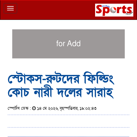
Toggle
navigation
for Add
স্টোকস-রুটদের ফিল্ডিং
কোচ নারী দলের সারাহ
স্পোর্টস ডেস্ক :
১৪ মে ২০২৬, বৃহস্পতিবার, ১৯:০২:৪৩