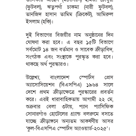
(ফুটবল), ঋতুপর্ণা চাকমা (নারী ফুটবল),
তানজিদ হাসান তামিম (ক্রিকেট), আমিরুল
ইসলাম (হকি)।
দুই বিভাগের বিজয়ীর নাম অনুষ্ঠানের দিন
ঘোষণা করা হবে। এ বছর ১৫টি বিভাগে
সর্বমোট ১৪ জন বর্তমান ও সাবেক ক্রীড়াবিদ,
সংগঠক এবং সংস্থাকে পুরস্কৃত করা হবে।
থাকছে অর্থ পুরস্কারও।
উল্লেখ্য, বাংলাদেশ স্পোর্টস প্রেস
অ্যাসোসিয়েশন (বিএসপিএ) ১৯৬৪ সালে
দেশে প্রথম ক্রীড়াক্ষেত্রে পুরস্কারের প্রবর্তন
করে। এরই ধারাবাহিকতায় আগামী ২২ মে,
শুক্রবার বেলা ৩টায়, প্যান প্যাসিফিক
সোনারগাঁও হোটেলের গ্র্যান্ড বলরুমে বসতে
যাচ্ছে ক্রীড়াঙ্গনে অন্যতম আকর্ষণীয় আসর
‘কুল-বিএসপিএ স্পোর্টস অ্যাওয়ার্ড-২০২৫’।