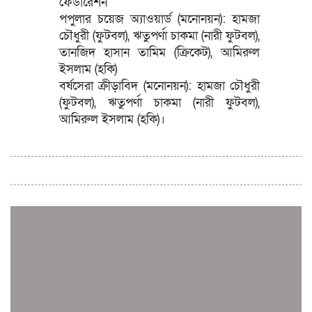
ফেডারেশন
পপুলার চয়েজ অ্যাওয়ার্ড (মনোনয়ন): হামজা
চৌধুরী (ফুটবল), ঋতুপর্ণা চাকমা (নারী ফুটবল),
তানজিদ হাসান তামিম (ক্রিকেট), আমিরুল
ইসলাম (হকি)
বর্ষসেরা ক্রীড়াবিদ (মনোনয়ন): হামজা চৌধুরী
(ফুটবল), ঋতুপর্ণা চাকমা (নারী ফুটবল),
আমিরুল ইসলাম (হকি)।