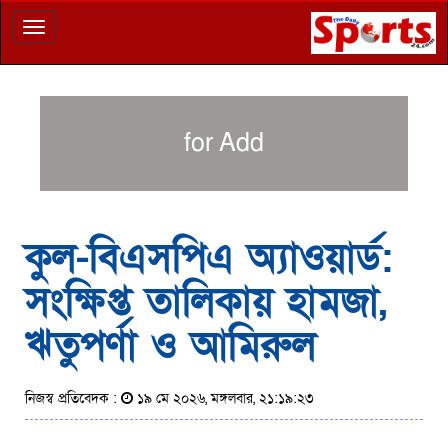
Toggle
navigation
for Add
কুল-বিএসপিএ অ্যাওয়ার্ড:
সংক্ষিপ্ত তালিকায় হামজা,
ঋতুপর্ণা ও আমিরুল
নিজস্ব প্রতিবেদক :
১৯ মে ২০২৬, মঙ্গলবার, ২১:১৯:২৩