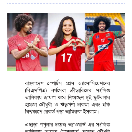
বাংলাদেশ স্পোর্টস প্রেস অ্যাসোসিয়েশনের
(বিএসপিএ) বর্ষসেরা ক্রীড়াবিদের সংক্ষিপ্ত
তালিকায় জায়গা করে নিয়েছেন দুই ফুটবলার
হামজা চৌধুরী ও ঋতুপর্ণা চাকমা এবং হকি
বিশ্বকাপে রেকর্ড গড়া আমিরুল ইসলাম।
এছাড়া পপুলার চয়েজ অ্যাওয়ার্ড এর সংক্ষিপ্ত
তালিকায় আছেন (মনোনয়ন) হামজা চৌধুরী