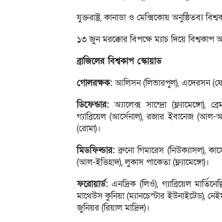
যুক্তরাষ্ট্র, কানাডা ও মেক্সিকোয় অনুষ্ঠিতব্য বি
১৩ জুন মরক্কোর বিপক্ষে ম্যাচ দিয়ে বিশ্বকাপ
ব্রাজিলের বিশ্বকাপ স্কোয়াড
গোলরক্ষক:
আলিসন (লিভারপুল), এদেরসন (ফেনা
ডিফেন্ডার:
অ্যালেক্স সান্দ্রো (ফ্ল্যামেঙ্গো), 
গ্যাব্রিয়েল (আর্সেনাল), রজার ইবানেজ (আল-আহ
(রোমা)।
মিডফিল্ডার:
ব্রুনো গিমারেস (নিউক্যাসল), কা
(আল-ইত্তিহাদ), লুকাস পাকেতা (ফ্ল্যামেঙ্গো)।
ফরোয়ার্ড:
এনদ্রিক (লিওঁ), গ্যাব্রিয়েল মার্তিন
মাথেউস কুনিয়া (ম্যানচেস্টার ইউনাইটেড), নেইমার
জুনিয়র (রিয়াল মাদ্রিদ)।