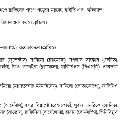
শ্বকাপে ব্রাজিলের গ্রুপে পড়েছে মরক্কো, হাইতি এবং স্কটল্যান্ড।
 অভিযান শুরু করবে ব্রাজিল।
রবাচে), ওয়েভারতন (গ্রেমিও)।
ব্রেমার (জুভেন্টাস), দানিলো (ফ্ল্যামেঙ্গো), দগলাস সান্তোস (জেনিত),
লি), লিও পেরেইরা (ফ্ল্যামেঙ্গো), মার্কিনিওস (পিএসজি), ওয়েসলি
সেমিরো (ম্যানচেস্টার ইউনাইটেড), দানিলো (বোতাফোগো), ফাবিনিও
েল্লি (আর্সেনাল), ইগর থিয়াগো (ব্রেন্টফোর্ড), লুইস এনরিকে (জেনিত),
 (সান্তোস), রাফিনিয়া (বার্সেলোনা), রায়ান (বোর্নমাউথ), ভিনিসিয়ুস