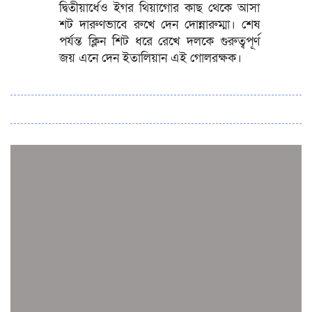
দ্বিতীয়ার্ধেও ইগর থিয়াগোর কাছ থেকে আসা
শট দারুণভাবে রুখে দেন দোন্নারুম্মা। শেষ
পর্যন্ত ক্লিন শিট ধরে রেখে দলকে গুরুত্বপূর্ণ
জয় এনে দেন ইতালিয়ান এই গোলরক্ষক।
সব সংবাদ
স্পেন নাকি আর্জেন্টিনা?
জিম্বাবুয়ের বিপক্ষে টি-টোয়েন্টি সিরিজ জিতল বাংলাদেশ