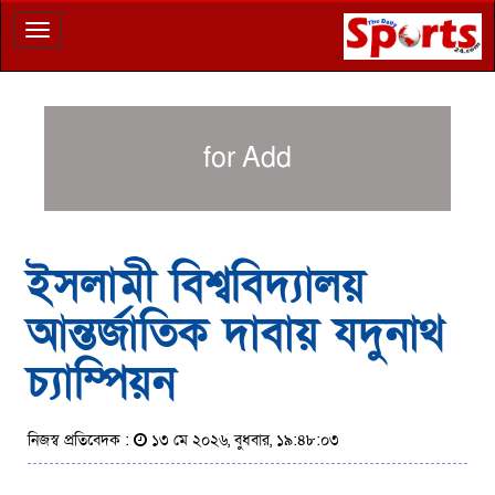
Toggle
navigation
for Add
ইসলামী বিশ্ববিদ্যালয়
আন্তর্জাতিক দাবায় যদুনাথ
চ্যাম্পিয়ন
নিজস্ব প্রতিবেদক :
১৩ মে ২০২৬, বুধবার, ১৯:৪৮:০৩