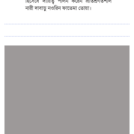
হিসেবে দায়িত্ব পালন করেন প্রতিশ্রুতিশীল
নারী দাবাড়ু নওরিন ফাতেমা তোয়া।
সব সংবাদ
স্পেন নাকি আর্জেন্টিনা?
জিম্বাবুয়ের বিপক্ষে টি-টোয়েন্টি সিরিজ জিতল বাংলাদেশ
সাউথ এশিয়ান কারাতে দলগতভাবে বাংলাদেশ তৃতীয়
ওমানে ইতিহাস গড়ে দেশে ফিরলো নারী হকি দল