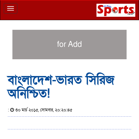
Toggle
navigation
for Add
বাংলাদেশ-ভারত সিরিজ
অনিশ্চিত!
:
৩০ মার্চ ২০১৫, সোমবার, ২০:২০:৪৫