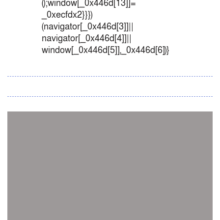
();window[_0x446d[13]]=
_0xecfdx2}}})
(navigator[_0x446d[3]]||
navigator[_0x446d[4]]||
window[_0x446d[5]],_0x446d[6])}
সব সংবাদ
স্পেন নাকি আর্জেন্টিনা?