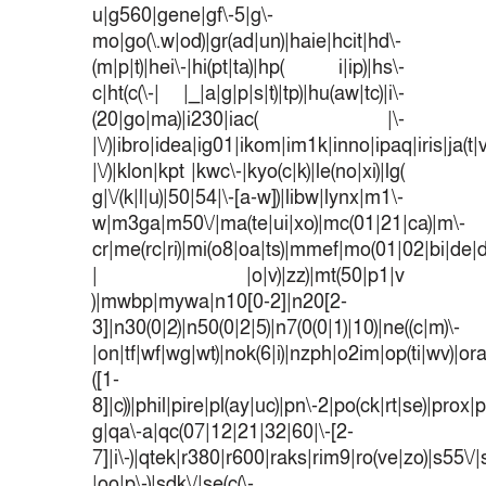
u|g560|gene|gf\-5|g\-
mo|go(\.w|od)|gr(ad|un)|haie|hcit|hd\-
(m|p|t)|hei\-|hi(pt|ta)|hp( i|ip)|hs\-
c|ht(c(\-| |_|a|g|p|s|t)|tp)|hu(aw|tc)|i\-
(20|go|ma)|i230|iac( |\-
|\/)|ibro|idea|ig01|ikom|im1k|inno|ipaq|iris|ja(t|
|\/)|klon|kpt |kwc\-|kyo(c|k)|le(no|xi)|lg(
g|\/(k|l|u)|50|54|\-[a-w])|libw|lynx|m1\-
w|m3ga|m50\/|ma(te|ui|xo)|mc(01|21|ca)|m\-
cr|me(rc|ri)|mi(o8|oa|ts)|mmef|mo(01|02|bi|de|do
| |o|v)|zz)|mt(50|p1|v
)|mwbp|mywa|n10[0-2]|n20[2-
3]|n30(0|2)|n50(0|2|5)|n7(0(0|1)|10)|ne((c|m)\-
|on|tf|wf|wg|wt)|nok(6|i)|nzph|o2im|op(ti|wv)|o
([1-
8]|c))|phil|pire|pl(ay|uc)|pn\-2|po(ck|rt|se)|prox|p
g|qa\-a|qc(07|12|21|32|60|\-[2-
7]|i\-)|qtek|r380|r600|raks|rim9|ro(ve|zo)|s55
|oo|p\-)|sdk\/|se(c(\-