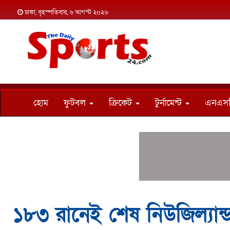
ঢাকা, বৃহস্পতিবার, ৬ আগস্ট ২০২৬
হোম
ফুটবল
ক্রিকেট
টুর্নামেন্ট
এনএস
১৮৩ রানেই শেষ নিউজিল্যান্