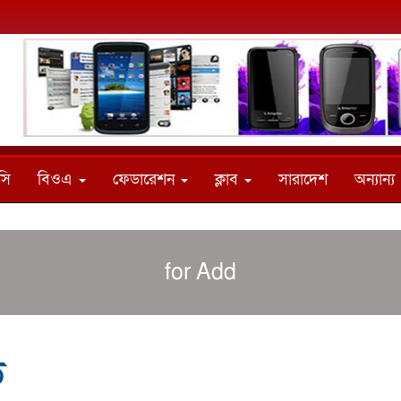
সি
বিওএ
ফেডারেশন
ক্লাব
সারাদেশ
অন্যান্য
for Add
ড