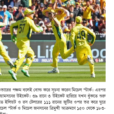
 ওভারের পঞ্চম বলেই বোল্ড করে সূচনা করেন মিচেল স্টার্ক। এরপর
য়ামসনের উইকেট। ৩৯ রানে ৩ উইকেট হারিয়ে যখন ধুঁকতে শুরু
টিতে ইলিয়ট ও রস টেলরের ১১১ রানের জুটির ওপর ভর করে ঘুরে
চেল স্টার্ক ও মিচেল জনসনের ত্রিমুখী আক্রমণে ১৫০ থেকে ১৮৩-