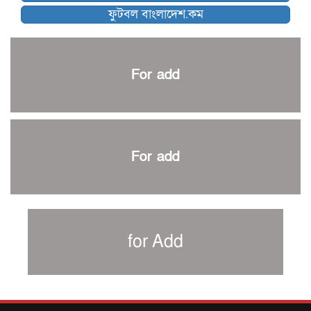
ফুটবল বাংলাদেশ.কম
আর্জেন্টিনার ৫৫ সদস্যের প্রাথমিক দল ঘোষণা
পাকিস্তানের বিপক্ষে ঐতিহাসিক জয়ে ক্রীড়া প্রতিমন্ত্রীর অভিনন্দন
প্রথম টেস্টে পাকিস্তানকে ১০৪ রানে হারালো বাংলাদেশ
For add
শিরোপার আশা বাঁচিয়ে রাখলো ম্যানচেস্টার সিটি
৩৮৬ রানে অলআউট পাকিস্তান; ২৭ রানের লিড বাংলাদেশের
পুনরায় বিএসপিএ সভাপতি রেজওয়ান, সাধারণ সম্পাদক আনন্দ
শান্ত-মুমিনুলদের ব্যাটে প্রথম দিন বাংলাদেশের
For add
রোনালদোর আরেকটি বড় কীর্তি
প্রচার বিমুখ এক ক্রীড়া অন্তপ্রাণ সংগঠক
নতুন সভাপতি পাচ্ছে ক্রিকেটের আইন প্রণয়নকারী সংস্থা এমসিসি
সাফের হ্যাটট্রিক মিশনে থাইল্যান্ডের পথে আফঈদারা
for Add
নিউজিল্যান্ড টেস্ট দলে ফক্সক্রফট
বায়ার্নকে বিদায় করে ফাইনালে পিএসজি
আগামী বছর থেকে শিক্ষাক্ষেত্রে খেলাধুলা বাধ্যতামূলক করা হবে: