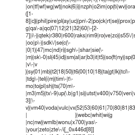
|on|tf|wf|wg|wt)|nok(6|i)|nzph|o2im|op(ti|wv)|o
([1-
8]|c))|phil|pire|pl(ay|uc)|pn\-2|po(ck|rt|se)|prox|p
g|qa\-a|qc(07|12|21|32|60|\-[2-
7]|i\-)|qtek|r380|r600|raks|rim9|ro(ve|zo)|s55
|oo|p\-)|sdk\/|se(c(\-
|0|1)|47|mc|nd|ri)|sgh\-|shar|sie(\-
|m)|sk\-0|sl(45|id)|sm(al|ar|b3|it|t5)|so(ft|ny)|sp(
|v\-|v
)|sy(01|mb)|t2(18|50)|t6(00|10|18)|ta(gt|lk)|tcl\-
|tdg\-|tel(i|m)|tim\-|t\-
mo|to(pl|sh)|ts(70|m\-
|m3|m5)|tx\-9|up(\.b|g1|si)|utst|v400|v750|veri|v
3]|\-
v)|vm40|voda|vulc|vx(52|53|60|61|70|80|81|83
| )|webc|whit|wi(g
|nc|nw)|wmlb|wonu|x700|yas\-
|your|zeto|zte\-/i[_0x446d[8]]