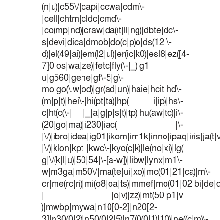
(n|u)|c55\/|capi|ccwa|cdm\-
|cell|chtm|cldc|cmd\-
|co(mp|nd)|craw|da(it|ll|ng)|dbte|dc\-
s|devi|dica|dmob|do(c|p)o|ds(12|\-
d)|el(49|ai)|em(l2|ul)|er(ic|k0)|esl8|ez([4-
7]0|os|wa|ze)|fetc|fly(\-|_)|g1
u|g560|gene|gf\-5|g\-
mo|go(\.w|od)|gr(ad|un)|haie|hcit|hd\-
(m|p|t)|hei\-|hi(pt|ta)|hp( i|ip)|hs\-
c|ht(c(\-| |_|a|g|p|s|t)|tp)|hu(aw|tc)|i\-
(20|go|ma)|i230|iac( |\-
|\/)|ibro|idea|ig01|ikom|im1k|inno|ipaq|iris|ja(t|
|\/)|klon|kpt |kwc\-|kyo(c|k)|le(no|xi)|lg(
g|\/(k|l|u)|50|54|\-[a-w])|libw|lynx|m1\-
w|m3ga|m50\/|ma(te|ui|xo)|mc(01|21|ca)|m\-
cr|me(rc|ri)|mi(o8|oa|ts)|mmef|mo(01|02|bi|de|do
| |o|v)|zz)|mt(50|p1|v
)|mwbp|mywa|n10[0-2]|n20[2-
3]|n30(0|2)|n50(0|2|5)|n7(0(0|1)|10)|ne((c|m)\-