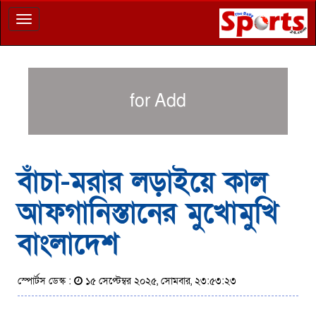
Toggle
navigation
for Add
বাঁচা-মরার লড়াইয়ে কাল
আফগানিস্তানের মুখোমুখি
বাংলাদেশ
স্পোর্টস ডেস্ক :
১৫ সেপ্টেম্বর ২০২৫, সোমবার, ২৩:৫৩:২৩