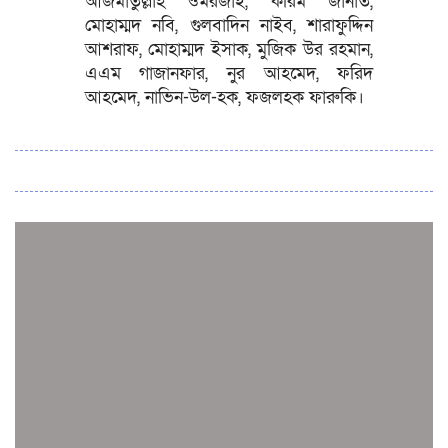
আজমাতুল্লাহ ওমরজাই, করিম জানাত,
মোহাম্মদ নবি, গুলবাদিন নাইব, শারাফুদ্দিন
আশরাফ, মোহাম্মদ ইসাক, মুজিক উর রহমান,
এএম গাজানফার, নুর আহমেদ, ফরিদ
আহমেদ, নাভিন-উল-হক, ফজলহক ফারুকি।
সব সংবাদ
স্পেন নাকি আর্জেন্টিনা?