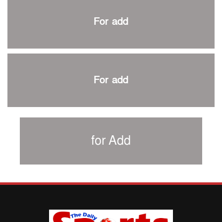
প্রথম টেস্টে পাকিস্তানকে ১০৪ রানে হারালো বাংলাদেশ
For add
শিরোপার আশা বাঁচিয়ে রাখলো ম্যানচেস্টার সিটি
৩৮৬ রানে অলআউট পাকিস্তান; ২৭ রানের লিড বাংলাদেশের
পুনরায় বিএসপিএ সভাপতি রেজওয়ান, সাধারণ সম্পাদক আনন্দ
শান্ত-মুমিনুলদের ব্যাটে প্রথম দিন বাংলাদেশের
For add
রোনালদোর আরেকটি বড় কীর্তি
প্রচার বিমুখ এক ক্রীড়া অন্তপ্রাণ সংগঠক
নতুন সভাপতি পাচ্ছে ক্রিকেটের আইন প্রণয়নকারী সংস্থা এমসিসি
সাফের হ্যাটট্রিক মিশনে থাইল্যান্ডের পথে আফঈদারা
for Add
নিউজিল্যান্ড টেস্ট দলে ফক্সক্রফট
বায়ার্নকে বিদায় করে ফাইনালে পিএসজি
আগামী বছর থেকে শিক্ষাক্ষেত্রে খেলাধুলা বাধ্যতামূলক করা হবে:
ক্রীড়া প্রতিমন্ত্রী
পাকিস্তানের বিপক্ষে টেস্টের আগে বাংলাদেশের প্রস্তুতি নিয়ে