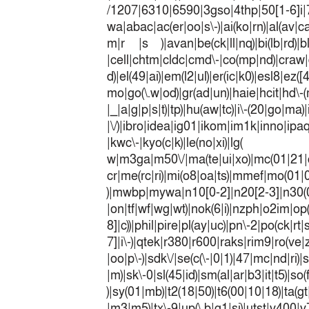
/1207|6310|6590|3gso|4thp|50[1-6]i
wa|abac|ac(er|oo|s\-)|ai(ko|rn)|al(av|c
m|r |s )|avan|be(ck|ll|nq)|bi(lb|rd)|b
|cell|chtm|cldc|cmd\-|co(mp|nd)|craw|d
d)|el(49|ai)|em(l2|ul)|er(ic|k0)|esl8|ez
mo|go(\.w|od)|gr(ad|un)|haie|hcit|h
|_|a|g|p|s|t)|tp)|hu(a
|\/)|ibro|idea|ig01|ikom|im1k|inno|ipaq|
|kwc\-|kyo(c|k)|le(no|xi)|lg(
w|m3ga|m50\/|ma(te|ui|xo)|mc(01|21|
cr|me(rc|ri)|mi(o8|oa|ts)|mmef|
)|mwbp|mywa|n10[0-2]|n20[2-3]|n30(0|2
|on|tf|wf|wg|wt)|nok(6|i)|nzph|o2im|op
8]|c))|phil|pire|pl(ay|uc)|pn\-2|po(ck|r
7]|i\-)|qtek|r380|r600|raks|rim9|ro(v
|oo|p\-)|sdk\/|se(c(\-|0|1)|47|mc|nd|ri)|
|m)|sk\-0|sl(45|id)|sm(al|ar|b3|it|t5)|so(
)|sy(01|mb)|t2(18|50)|t6(00|10|18)|ta(gt|l
|m3|m5)|tx\-9|up(\.b|g1|si)|utst|v400|v7