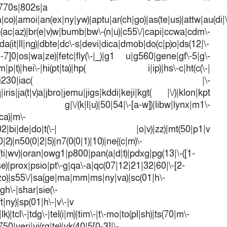
|770s|802s|a
a|co)|amoi|an(ex|ny|yw)|aptu|ar(ch|go)|as(te|us)|attw|au(di|\
l(ac|az)|br(e|v)w|bumb|bw\-(n|u)|c55\/|capi|ccwa|cdm\-
a(it|ll|ng)|dbte|dc\-s|devi|dica|dmob|do(c|p)o|ds(12|\-
([4-7]0|os|wa|ze)|fetc|fly(\-|_)|g1 u|g560|gene|gf\-5|g\-
d\-(m|p|t)|hei\-|hi(pt|ta)|hp( i|ip)|hs\-c|ht(c(\-|
w|tc)|i\-(20|go|ma)|i230|iac( |\-
iris|ja(t|v)a|jbro|jemu|jigs|kddi|keji|kgt( |\/)|klon|kpt
 g|\/(k|l|u)|50|54|\-[a-w])|libw|lynx|m1\-
ca)|m\-
mo(01|02|bi|de|do|t(\-| |o|v)|zz)|mt(50|p1|v
)|n50(0|2|5)|n7(0(0|1)|10)|ne((c|m)\-
(ti|wv)|oran|owg1|p800|pan(a|d|t)|pdxg|pg(13|\-([1-
t|se)|prox|psio|pt\-g|qa\-a|qc(07|12|21|32|60|\-[2-
e|zo)|s55\/|sa(ge|ma|mm|ms|ny|va)|sc(01|h\-
sgh\-|shar|sie(\-
ft|ny)|sp(01|h\-|v\-|v
k)|tcl\-|tdg\-|tel(i|m)|tim\-|t\-mo|to(pl|sh)|ts(70|m\-
50|veri|vi(rg|te)|vk(40|5[0-3]|\-