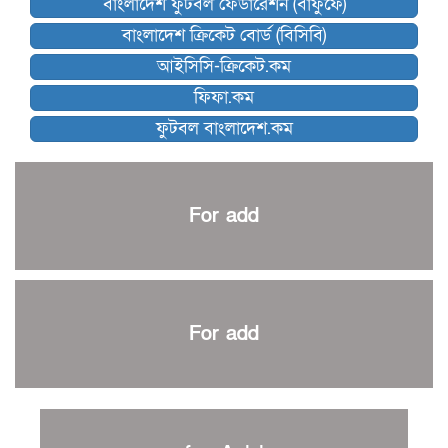
বাংলাদেশ ফুটবল ফেডারেশন (বাফুফে)
কিংস অ্যারেনায় ফাইনাল খেলবে না মোহামেডান!
বাংলাদেশ ক্রিকেট বোর্ড (বিসিবি)
কিউট-ডিআরইউ দাবায় মোরসালিন চ্যাম্পিয়ন
আইসিসি-ক্রিকেট.কম
ব্রাদার্সকে হারিয়ে ফাইনালে মোহামেডান
ফিফা.কম
নেইমারকে নিয়েই বিশ্বকাপে ব্রাজিলের প্রাথমিক স্কোয়াড
ফুটবল বাংলাদেশ.কম
আর্জেন্টিনার ৫৫ সদস্যের প্রাথমিক দল ঘোষণা
পাকিস্তানের বিপক্ষে ঐতিহাসিক জয়ে ক্রীড়া প্রতিমন্ত্রীর অভিনন্দন
প্রথম টেস্টে পাকিস্তানকে ১০৪ রানে হারালো বাংলাদেশ
For add
শিরোপার আশা বাঁচিয়ে রাখলো ম্যানচেস্টার সিটি
৩৮৬ রানে অলআউট পাকিস্তান; ২৭ রানের লিড বাংলাদেশের
পুনরায় বিএসপিএ সভাপতি রেজওয়ান, সাধারণ সম্পাদক আনন্দ
শান্ত-মুমিনুলদের ব্যাটে প্রথম দিন বাংলাদেশের
For add
রোনালদোর আরেকটি বড় কীর্তি
প্রচার বিমুখ এক ক্রীড়া অন্তপ্রাণ সংগঠক
নতুন সভাপতি পাচ্ছে ক্রিকেটের আইন প্রণয়নকারী সংস্থা এমসিসি
সাফের হ্যাটট্রিক মিশনে থাইল্যান্ডের পথে আফঈদারা