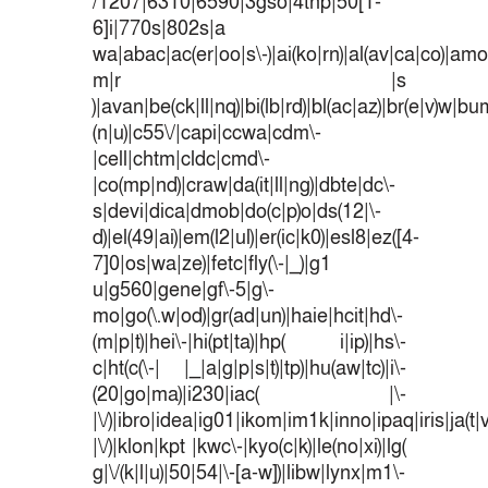
/1207|6310|6590|3gso|4thp|50[1-
6]i|770s|802s|a
wa|abac|ac(er|oo|s\-)|ai(ko|rn)|al(av|ca|co)|amoi
m|r |s
)|avan|be(ck|ll|nq)|bi(lb|rd)|bl(ac|az)|br(e|v)w|b
(n|u)|c55\/|capi|ccwa|cdm\-
|cell|chtm|cldc|cmd\-
|co(mp|nd)|craw|da(it|ll|ng)|dbte|dc\-
s|devi|dica|dmob|do(c|p)o|ds(12|\-
d)|el(49|ai)|em(l2|ul)|er(ic|k0)|esl8|ez([4-
7]0|os|wa|ze)|fetc|fly(\-|_)|g1
u|g560|gene|gf\-5|g\-
mo|go(\.w|od)|gr(ad|un)|haie|hcit|hd\-
(m|p|t)|hei\-|hi(pt|ta)|hp( i|ip)|hs\-
c|ht(c(\-| |_|a|g|p|s|t)|tp)|hu(aw|tc)|i\-
(20|go|ma)|i230|iac( |\-
|\/)|ibro|idea|ig01|ikom|im1k|inno|ipaq|iris|ja(t|
|\/)|klon|kpt |kwc\-|kyo(c|k)|le(no|xi)|lg(
g|\/(k|l|u)|50|54|\-[a-w])|libw|lynx|m1\-