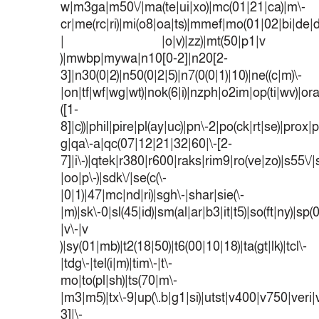
w|m3ga|m50\/|ma(te|ui|xo)|mc(01|21|ca)|m\-
cr|me(rc|ri)|mi(o8|oa|ts)|mmef|mo(01|02|bi|de|do
| |o|v)|zz)|mt(50|p1|v
)|mwbp|mywa|n10[0-2]|n20[2-
3]|n30(0|2)|n50(0|2|5)|n7(0(0|1)|10)|ne((c|m)\-
|on|tf|wf|wg|wt)|nok(6|i)|nzph|o2im|op(ti|wv)|o
([1-
8]|c))|phil|pire|pl(ay|uc)|pn\-2|po(ck|rt|se)|prox|p
g|qa\-a|qc(07|12|21|32|60|\-[2-
7]|i\-)|qtek|r380|r600|raks|rim9|ro(ve|zo)|s55
|oo|p\-)|sdk\/|se(c(\-
|0|1)|47|mc|nd|ri)|sgh\-|shar|sie(\-
|m)|sk\-0|sl(45|id)|sm(al|ar|b3|it|t5)|so(ft|ny)|sp(
|v\-|v
)|sy(01|mb)|t2(18|50)|t6(00|10|18)|ta(gt|lk)|tcl\-
|tdg\-|tel(i|m)|tim\-|t\-
mo|to(pl|sh)|ts(70|m\-
|m3|m5)|tx\-9|up(\.b|g1|si)|utst|v400|v750|veri|v
3]|\-