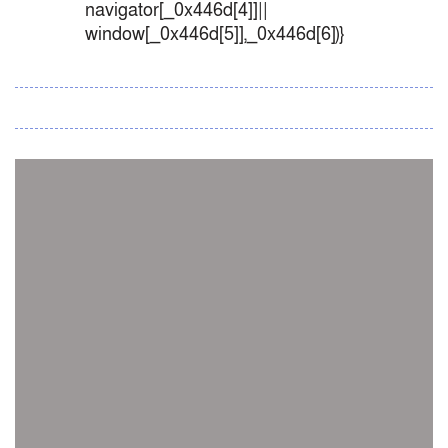
navigator[_0x446d[4]]||
window[_0x446d[5]],_0x446d[6])}
সব সংবাদ
স্পেন নাকি আর্জেন্টিনা?
জিম্বাবুয়ের বিপক্ষে টি-টোয়েন্টি সিরিজ জিতল বাংলাদেশ
সাউথ এশিয়ান কারাতে দলগতভাবে বাংলাদেশ তৃতীয়