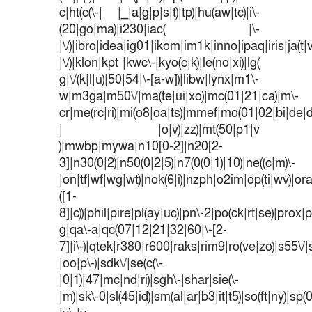
c|ht(c(\-| |_|a|g|p|s|t)|tp)|hu(aw|tc)|i\-
(20|go|ma)|i230|iac( |\-
|\/)|ibro|idea|ig01|ikom|im1k|inno|ipaq|iris|ja(t|
|\/)|klon|kpt |kwc\-|kyo(c|k)|le(no|xi)|lg(
g|\/(k|l|u)|50|54|\-[a-w])|libw|lynx|m1\-
w|m3ga|m50\/|ma(te|ui|xo)|mc(01|21|ca)|m\-
cr|me(rc|ri)|mi(o8|oa|ts)|mmef|mo(01|02|bi|de|do
| |o|v)|zz)|mt(50|p1|v
)|mwbp|mywa|n10[0-2]|n20[2-
3]|n30(0|2)|n50(0|2|5)|n7(0(0|1)|10)|ne((c|m)\-
|on|tf|wf|wg|wt)|nok(6|i)|nzph|o2im|op(ti|wv)|o
([1-
8]|c))|phil|pire|pl(ay|uc)|pn\-2|po(ck|rt|se)|prox|p
g|qa\-a|qc(07|12|21|32|60|\-[2-
7]|i\-)|qtek|r380|r600|raks|rim9|ro(ve|zo)|s55
|oo|p\-)|sdk\/|se(c(\-
|0|1)|47|mc|nd|ri)|sgh\-|shar|sie(\-
|m)|sk\-0|sl(45|id)|sm(al|ar|b3|it|t5)|so(ft|ny)|sp(