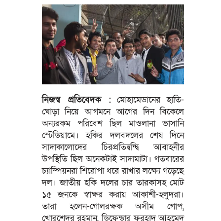
নিজস্ব প্রতিবেদক :
মোহামেডানের হাতি-
ঘোড়া নিয়ে আগমনে আগের দিন বিকেলে
অন্যরকম পরিবেশ ছিল মাওলানা ভাসানি
স্টেডিয়ামে। হকির দলবদলের শেষ দিনে
সাদাকালোদের চিরপ্রতিদ্বন্দ্বি আবাহনীর
উপস্থিতি ছিল অনেকটাই সাদামাটা। গতবারের
চ্যাম্পিয়নরা শিরোপা ধরে রাখার লক্ষ্যে গড়েছে
দল। জাতীয় হকি দলের চার তারকাসহ মোট
১৫ জনকে স্বাক্ষর করায় আকাশী-হলুদরা।
তারা হলেন-গোলরক্ষক অসীম গোপ,
খোরশেদুর রহমান, ডিফেন্ডার ফরহাদ আহমেদ