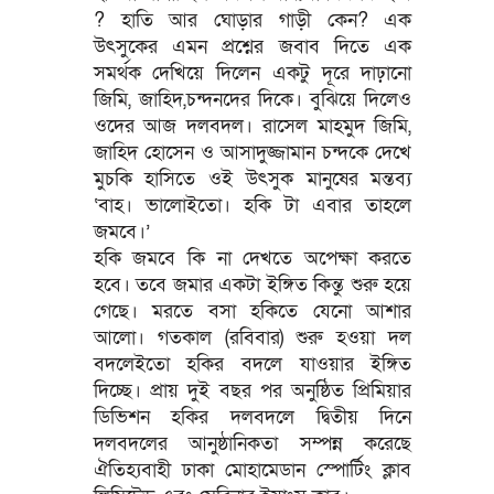
? হাতি আর ঘোড়ার গাড়ী কেন? এক
উৎসুকের এমন প্রশ্নের জবাব দিতে এক
সমর্থক দেখিয়ে দিলেন একটু দূরে দাঢ়ানো
জিমি, জাহিদ,চন্দনদের দিকে। বুঝিয়ে দিলেও
ওদের আজ দলবদল। রাসেল মাহমুদ জিমি,
জাহিদ হোসেন ও আসাদুজ্জামান চন্দকে দেখে
মুচকি হাসিতে ওই উৎসুক মানুষের মন্তব্য
‘বাহ। ভালোইতো। হকি টা এবার তাহলে
জমবে।’
হকি জমবে কি না দেখতে অপেক্ষা করতে
হবে। তবে জমার একটা ইঙ্গিত কিন্তু শুরু হয়ে
গেছে। মরতে বসা হকিতে যেনো আশার
আলো। গতকাল (রবিবার) শুরু হওয়া দল
বদলেইতো হকির বদলে যাওয়ার ইঙ্গিত
দিচ্ছে। প্রায় দুই বছর পর অনুষ্ঠিত প্রিমিয়ার
ডিভিশন হকির দলবদলে দ্বিতীয় দিনে
দলবদলের আনুষ্ঠানিকতা সম্পন্ন করেছে
ঐতিহ্যবাহী ঢাকা মোহামেডান স্পোর্টিং ক্লাব