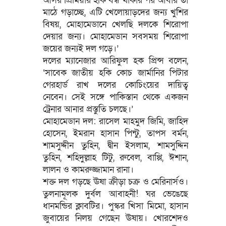
আসর প্রিমিয়ার হকি বন্ধ থাকার পর আবার তা
মাঠে গড়াচ্ছে, এটি খেলোয়াড়দের জন্য খুশির
বিষয়, মোহামেডানে খেলছি দলকে শিরোপা
দেয়ার জন্য। মোহামেডান সবসময় শিরোপা
জয়ের জন্যই দল গড়ে।’
দলের ম্যানেজার আরিফুল হক প্রিন্স বলেন,
‘সাবেক জাতীয় হকি কোচ জার্মানির পিটার
গেরহার্ড রাখ দলের কোচিংয়ের দায়িত্ব
নেবেন। সেই সঙ্গে পাকিস্তান থেকে একজন
ট্রেনার আনার প্রস্তুতি চলছে।’
মোহামেডান দল: রাসেল মাহমুদ জিমি, জাহিদ
হোসেন, ইমরান হাসান পিন্টু, তাপস বর্মন,
শামসুদ্দীন তুহিন, দ্বীন ইসলাম, শামসুদ্দিন
তুহিন, শহিদুল্লাহ টিটু, রুবেল, বাপ্পি, ঈশান,
লালন ও কামরুজ্জামান রানা।
শক্ত দল গড়ছে ঊষা ক্রীড়া চক্র ও মেরিনার্সও।
তুলনামূলক দুর্বল আবাহনী! ঘর ভেঙেছে
ধানমন্ডির ক্লাবটির। পুস্কর খিসা মিমো, হাসান
জুবায়ের নিলয় গেছেন ঊষায়। খোরশেদও