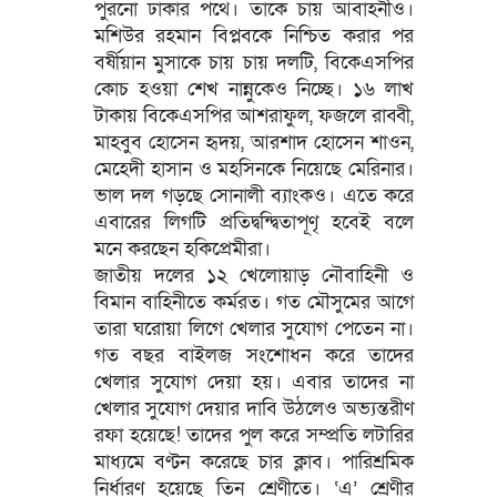
পুরনো ঢাকার পথে। তাকে চায় আবাহনীও।
মশিউর রহমান বিপ্লবকে নিশ্চিত করার পর
বর্ষীয়ান মুসাকে চায় চায় দলটি, বিকেএসপির
কোচ হওয়া শেখ নান্নুকেও নিচ্ছে। ১৬ লাখ
টাকায় বিকেএসপির আশরাফুল, ফজলে রাব্বী,
মাহবুব হোসেন হৃদয়, আরশাদ হোসেন শাওন,
মেহেদী হাসান ও মহসিনকে নিয়েছে মেরিনার।
ভাল দল গড়ছে সোনালী ব্যাংকও। এতে করে
এবারের লিগটি প্রতিদ্বন্দ্বিতাপূণৃ হবেই বলে
মনে করছেন হকিপ্রেমীরা।
জাতীয় দলের ১২ খেলোয়াড় নৌবাহিনী ও
বিমান বাহিনীতে কর্মরত। গত মৌসুমের আগে
তারা ঘরোয়া লিগে খেলার সুযোগ পেতেন না।
গত বছর বাইলজ সংশোধন করে তাদের
খেলার সুযোগ দেয়া হয়। এবার তাদের না
খেলার সুযোগ দেয়ার দাবি উঠলেও অভ্যন্তরীণ
রফা হয়েছে! তাদের পুল করে সম্প্রতি লটারির
মাধ্যমে বণ্টন করেছে চার ক্লাব। পারিশ্রমিক
নির্ধারণ হয়েছে তিন শ্রেণীতে। ‘এ’ শ্রেণীর