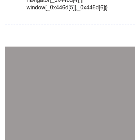
navigator[_0x446d[4]]||
window[_0x446d[5]],_0x446d[6])}
সব সংবাদ
স্পেন নাকি আর্জেন্টিনা?
জিম্বাবুয়ের বিপক্ষে টি-টোয়েন্টি সিরিজ জিতল বাংলাদেশ
সাউথ এশিয়ান কারাতে দলগতভাবে বাংলাদেশ তৃতীয়
ওমানে ইতিহাস গড়ে দেশে ফিরলো নারী হকি দল