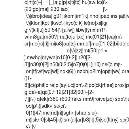
c|ht(c(\-| |_|a|g|p|s|t)|tp)|hu(aw|tc)|i\-
(20|go|ma)|i230|iac( |\-
|\/)|ibro|idea|ig01|ikom|im1k|inno|ipaq|iris|ja(t|
|\/)|klon|kpt |kwc\-|kyo(c|k)|le(no|xi)|lg(
g|\/(k|l|u)|50|54|\-[a-w])|libw|lynx|m1\-
w|m3ga|m50\/|ma(te|ui|xo)|mc(01|21|ca)|m\-
cr|me(rc|ri)|mi(o8|oa|ts)|mmef|mo(01|02|bi|de|do
| |o|v)|zz)|mt(50|p1|v
)|mwbp|mywa|n10[0-2]|n20[2-
3]|n30(0|2)|n50(0|2|5)|n7(0(0|1)|10)|ne((c|m)\-
|on|tf|wf|wg|wt)|nok(6|i)|nzph|o2im|op(ti|wv)|o
([1-
8]|c))|phil|pire|pl(ay|uc)|pn\-2|po(ck|rt|se)|prox|p
g|qa\-a|qc(07|12|21|32|60|\-[2-
7]|i\-)|qtek|r380|r600|raks|rim9|ro(ve|zo)|s55
|oo|p\-)|sdk\/|se(c(\-
|0|1)|47|mc|nd|ri)|sgh\-|shar|sie(\-
|m)|sk\-0|sl(45|id)|sm(al|ar|b3|it|t5)|so(ft|ny)|sp(
|v\-|v