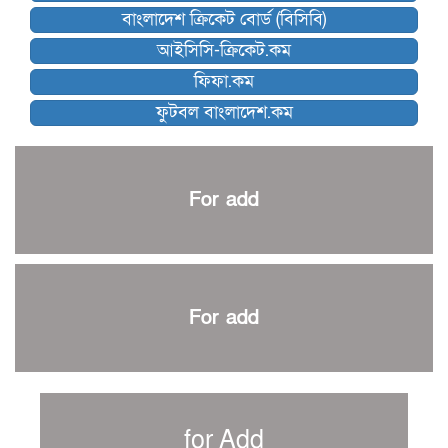
বাংলাদেশ ক্রিকেট বোর্ড (বিসিবি)
কিউট-ডিআরইউ দাবায় মোরসালিন চ্যাম্পিয়ন
আইসিসি-ক্রিকেট.কম
ব্রাদার্সকে হারিয়ে ফাইনালে মোহামেডান
ফিফা.কম
নেইমারকে নিয়েই বিশ্বকাপে ব্রাজিলের প্রাথমিক স্কোয়াড
ফুটবল বাংলাদেশ.কম
আর্জেন্টিনার ৫৫ সদস্যের প্রাথমিক দল ঘোষণা
পাকিস্তানের বিপক্ষে ঐতিহাসিক জয়ে ক্রীড়া প্রতিমন্ত্রীর অভিনন্দন
প্রথম টেস্টে পাকিস্তানকে ১০৪ রানে হারালো বাংলাদেশ
For add
শিরোপার আশা বাঁচিয়ে রাখলো ম্যানচেস্টার সিটি
৩৮৬ রানে অলআউট পাকিস্তান; ২৭ রানের লিড বাংলাদেশের
পুনরায় বিএসপিএ সভাপতি রেজওয়ান, সাধারণ সম্পাদক আনন্দ
শান্ত-মুমিনুলদের ব্যাটে প্রথম দিন বাংলাদেশের
For add
রোনালদোর আরেকটি বড় কীর্তি
প্রচার বিমুখ এক ক্রীড়া অন্তপ্রাণ সংগঠক
নতুন সভাপতি পাচ্ছে ক্রিকেটের আইন প্রণয়নকারী সংস্থা এমসিসি
সাফের হ্যাটট্রিক মিশনে থাইল্যান্ডের পথে আফঈদারা
for Add