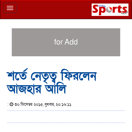
Toggle
navigation
for Add
শর্তে নেতৃত্ব ফিরলেন
আজহার আলি
:
৩০ ডিসেম্বর ২০১৫, বুধবার, ২০:১৬:১১