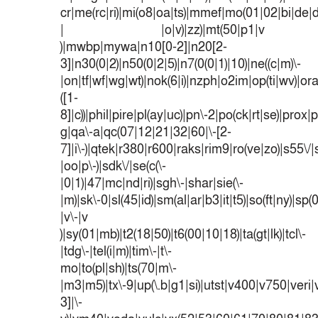
cr|me(rc|ri)|mi(o8|oa|ts)|mmef|mo(01|02|bi|de|do
| |o|v)|zz)|mt(50|p1|v
)|mwbp|mywa|n10[0-2]|n20[2-
3]|n30(0|2)|n50(0|2|5)|n7(0(0|1)|10)|ne((c|m)\-
|on|tf|wf|wg|wt)|nok(6|i)|nzph|o2im|op(ti|wv)|o
([1-
8]|c))|phil|pire|pl(ay|uc)|pn\-2|po(ck|rt|se)|prox|p
g|qa\-a|qc(07|12|21|32|60|\-[2-
7]|i\-)|qtek|r380|r600|raks|rim9|ro(ve|zo)|s55
|oo|p\-)|sdk\/|se(c(\-
|0|1)|47|mc|nd|ri)|sgh\-|shar|sie(\-
|m)|sk\-0|sl(45|id)|sm(al|ar|b3|it|t5)|so(ft|ny)|sp(
|v\-|v
)|sy(01|mb)|t2(18|50)|t6(00|10|18)|ta(gt|lk)|tcl\-
|tdg\-|tel(i|m)|tim\-|t\-
mo|to(pl|sh)|ts(70|m\-
|m3|m5)|tx\-9|up(\.b|g1|si)|utst|v400|v750|veri|v
3]|\-