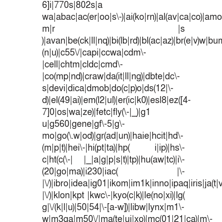
6]i|770s|802s|a
wa|abac|ac(er|oo|s\-)|ai(ko|rn)|al(av|ca|co)|amoi
m|r |s
)|avan|be(ck|ll|nq)|bi(lb|rd)|bl(ac|az)|br(e|v)w|b
(n|u)|c55\/|capi|ccwa|cdm\-
|cell|chtm|cldc|cmd\-
|co(mp|nd)|craw|da(it|ll|ng)|dbte|dc\-
s|devi|dica|dmob|do(c|p)o|ds(12|\-
d)|el(49|ai)|em(l2|ul)|er(ic|k0)|esl8|ez([4-
7]0|os|wa|ze)|fetc|fly(\-|_)|g1
u|g560|gene|gf\-5|g\-
mo|go(\.w|od)|gr(ad|un)|haie|hcit|hd\-
(m|p|t)|hei\-|hi(pt|ta)|hp( i|ip)|hs\-
c|ht(c(\-| |_|a|g|p|s|t)|tp)|hu(aw|tc)|i\-
(20|go|ma)|i230|iac( |\-
|\/)|ibro|idea|ig01|ikom|im1k|inno|ipaq|iris|ja(t|
|\/)|klon|kpt |kwc\-|kyo(c|k)|le(no|xi)|lg(
g|\/(k|l|u)|50|54|\-[a-w])|libw|lynx|m1\-
w|m3ga|m50\/|ma(te|ui|xo)|mc(01|21|ca)|m\-