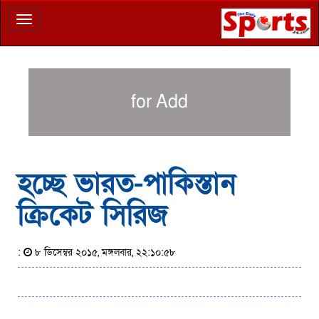
Toggle
navigation
for Add
হচ্ছে ভারত-পাকিস্তান
ক্রিকেট সিরিজ
:
৮ ডিসেম্বর ২০১৫, মঙ্গলবার, ২২:১০:৫৮