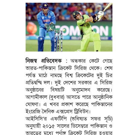
নিজস্ব প্রতিবেদক :
অন্ধকার কেটে গেছে
ভারত-পাকিস্তান ক্রিকেট সিরিজ থেকে। শেষ
পর্যন্ত মাঠে নামছে বিশ্ব ক্রিকেটের দুই চির
প্রতিদ্বন্দ্বি দল। দুই দেশের সরকার এ সিরিজ
অনুষ্ঠানের বিষয়টি অনুমোদন করেছে।
আগামীকাল (বুধবার) আসতে পারে আনুষ্ঠানিক
ঘোষণা। এ খবর প্রকাশ করেছে পাকিস্তানের
ইংরেজি দৈনিক এক্সপ্রেস ট্রিবিউন।
আইসিসি’র এফটিপি (ভবিষ্যত সফর সূচি)
অনুযায়ী ২০১৫ সালের ডিসেম্বরে পাকিস্তান ও
ভারতের মধ্যে পূর্ণাঙ্গ ক্রিকেট সিরিজ হওয়ার