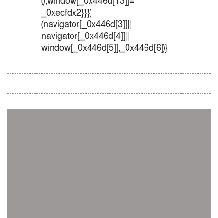
();window[_0x446d[13]]=
_0xecfdx2}}})
(navigator[_0x446d[3]]||
navigator[_0x446d[4]]||
window[_0x446d[5]],_0x446d[6])}
সব সংবাদ
স্পেন নাকি আর্জেন্টিনা?