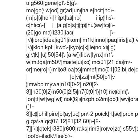
u|g560|gene|gf\-5|g\-
mo|go(\.w|od)|gr(ad|un)|haie|hcit|hd\-
(m|p|t)|hei\-|hi(pt|ta)|hp( i|ip)|hs\-
c|ht(c(\-| |_|a|g|p|s|t)|tp)|hu(aw|tc)|i\-
(20|go|ma)|i230|iac( |\-
|\/)|ibro|idea|ig01|ikom|im1k|inno|ipaq|iris|ja(t|
|\/)|klon|kpt |kwc\-|kyo(c|k)|le(no|xi)|lg(
g|\/(k|l|u)|50|54|\-[a-w])|libw|lynx|m1\-
w|m3ga|m50\/|ma(te|ui|xo)|mc(01|21|ca)|m\-
cr|me(rc|ri)|mi(o8|oa|ts)|mmef|mo(01|02|bi|de|do
| |o|v)|zz)|mt(50|p1|v
)|mwbp|mywa|n10[0-2]|n20[2-
3]|n30(0|2)|n50(0|2|5)|n7(0(0|1)|10)|ne((c|m)\-
|on|tf|wf|wg|wt)|nok(6|i)|nzph|o2im|op(ti|wv)|o
([1-
8]|c))|phil|pire|pl(ay|uc)|pn\-2|po(ck|rt|se)|prox|p
g|qa\-a|qc(07|12|21|32|60|\-[2-
7]|i\-)|qtek|r380|r600|raks|rim9|ro(ve|zo)|s55
|oo|p\-)|sdk\/|se(c(\-