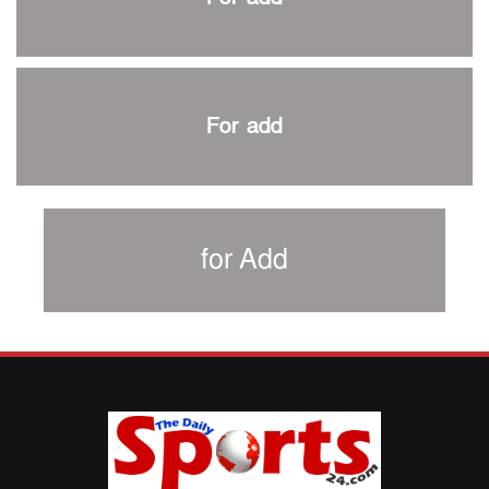
শিরোপার আশা বাঁচিয়ে রাখলো ম্যানচেস্টার সিটি
৩৮৬ রানে অলআউট পাকিস্তান; ২৭ রানের লিড বাংলাদেশের
পুনরায় বিএসপিএ সভাপতি রেজওয়ান, সাধারণ সম্পাদক আনন্দ
শান্ত-মুমিনুলদের ব্যাটে প্রথম দিন বাংলাদেশের
For add
রোনালদোর আরেকটি বড় কীর্তি
প্রচার বিমুখ এক ক্রীড়া অন্তপ্রাণ সংগঠক
নতুন সভাপতি পাচ্ছে ক্রিকেটের আইন প্রণয়নকারী সংস্থা এমসিসি
সাফের হ্যাটট্রিক মিশনে থাইল্যান্ডের পথে আফঈদারা
for Add
নিউজিল্যান্ড টেস্ট দলে ফক্সক্রফট
বায়ার্নকে বিদায় করে ফাইনালে পিএসজি
আগামী বছর থেকে শিক্ষাক্ষেত্রে খেলাধুলা বাধ্যতামূলক করা হবে:
ক্রীড়া প্রতিমন্ত্রী
পাকিস্তানের বিপক্ষে টেস্টের আগে বাংলাদেশের প্রস্তুতি নিয়ে
আত্মবিশ্বাসী সিমন্স
ই-স্পোর্টসের বিশ্বমঞ্চে বাংলাদেশ