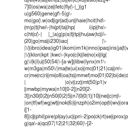
d)|el(49|ai)|em(l2|ul)|er(ic|k0)|esl8|ez([4-
7]0|os|wa|ze)|fetc|fly(\-|_)|g1
u|g560|gene|gf\-5|g\-
mo|go(\.w|od)|gr(ad|un)|haie|hcit|hd\-
(m|p|t)|hei\-|hi(pt|ta)|hp( i|ip)|hs\-
c|ht(c(\-| |_|a|g|p|s|t)|tp)|hu(aw|tc)|i\-
(20|go|ma)|i230|iac( |\-
|\/)|ibro|idea|ig01|ikom|im1k|inno|ipaq|iris|ja(t|
|\/)|klon|kpt |kwc\-|kyo(c|k)|le(no|xi)|lg(
g|\/(k|l|u)|50|54|\-[a-w])|libw|lynx|m1\-
w|m3ga|m50\/|ma(te|ui|xo)|mc(01|21|ca)|m\-
cr|me(rc|ri)|mi(o8|oa|ts)|mmef|mo(01|02|bi|de|do
| |o|v)|zz)|mt(50|p1|v
)|mwbp|mywa|n10[0-2]|n20[2-
3]|n30(0|2)|n50(0|2|5)|n7(0(0|1)|10)|ne((c|m)\-
|on|tf|wf|wg|wt)|nok(6|i)|nzph|o2im|op(ti|wv)|o
([1-
8]|c))|phil|pire|pl(ay|uc)|pn\-2|po(ck|rt|se)|prox|p
g|qa\-a|qc(07|12|21|32|60|\-[2-