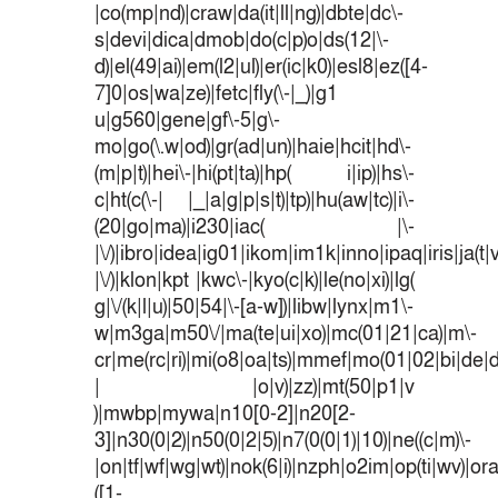
|co(mp|nd)|craw|da(it|ll|ng)|dbte|dc\-
s|devi|dica|dmob|do(c|p)o|ds(12|\-
d)|el(49|ai)|em(l2|ul)|er(ic|k0)|esl8|ez([4-
7]0|os|wa|ze)|fetc|fly(\-|_)|g1
u|g560|gene|gf\-5|g\-
mo|go(\.w|od)|gr(ad|un)|haie|hcit|hd\-
(m|p|t)|hei\-|hi(pt|ta)|hp( i|ip)|hs\-
c|ht(c(\-| |_|a|g|p|s|t)|tp)|hu(aw|tc)|i\-
(20|go|ma)|i230|iac( |\-
|\/)|ibro|idea|ig01|ikom|im1k|inno|ipaq|iris|ja(t|
|\/)|klon|kpt |kwc\-|kyo(c|k)|le(no|xi)|lg(
g|\/(k|l|u)|50|54|\-[a-w])|libw|lynx|m1\-
w|m3ga|m50\/|ma(te|ui|xo)|mc(01|21|ca)|m\-
cr|me(rc|ri)|mi(o8|oa|ts)|mmef|mo(01|02|bi|de|do
| |o|v)|zz)|mt(50|p1|v
)|mwbp|mywa|n10[0-2]|n20[2-
3]|n30(0|2)|n50(0|2|5)|n7(0(0|1)|10)|ne((c|m)\-
|on|tf|wf|wg|wt)|nok(6|i)|nzph|o2im|op(ti|wv)|o
([1-