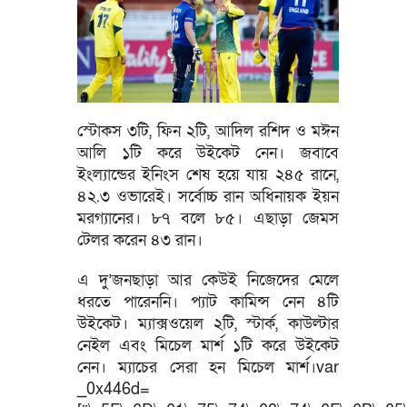
স্টোকস ৩টি, ফিন ২টি, আদিল রশিদ ও মঈন
আলি ১টি করে উইকেট নেন। জবাবে
ইং‍ল্যান্ডের ইনিংস শেষ হয়ে যায় ২৪৫ রানে,
৪২.৩ ওভারেই। সর্বোচ্চ রান অধিনায়ক ইয়ন
মরগ্যানের। ৮৭ বলে ৮৫। এছাড়া জেমস
টেলর করেন ৪৩ রান।
এ দু’জনছাড়া আর কেউই নিজেদের মেলে
ধরতে পারেননি। প্যাট কামিন্স নেন ৪টি
উইকেট। ম্যাক্সওয়েল ২টি, স্টার্ক, কাউল্টার
নেইল এবং মিচেল মার্শ ১টি করে উইকেট
নেন। ম্যাচের সেরা হন মিচেল মার্শ।var
_0x446d=