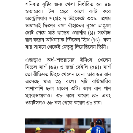
শনিবার বৃষ্টির জন্য খেলা নির্ধারিত হয় ৪৯
ওভারের। টস হেরে আগে ব্যাট করে
অস্ট্রেলিয়ার সংগ্রহ ৭ উইকেটে ৩০৯। প্রথম
ওভারেই ফিনের বলে বাঁহাতের বুড়ো আঙুলে
চোট পেয়ে মাঠ ছাড়েন ওয়ার্নার (১)। সর্বোচ্চ
রান করেন অধিনায়ক স্টিভেন স্মিথ (৭০)। বলা
যায় সামনে থেকেই নেতৃত্ব দিয়েছিলেন তিনি।
এছাড়াও অর্ধ–শতরানের ইনিংস খেলেন
মিচেল মার্শ (৬৪) ও জর্জ বেইলি (৫৪)। মার্শ
তো রীতিমত টি২০ খেলেন যেন। তার ৬৪ রান
এসেছে মাত্র ৩১ বলে। ৭টি বাউন্ডারির
পাশাপাশি ছক্কা মারেন ৩টি। ভাল রান পান
ম্যাক্সওয়েলও। ৩৮ বলে করেন ৪৯ এবং
ওয়াটসনও ৩৮ বল খেলে করেন ৩৯ রান।