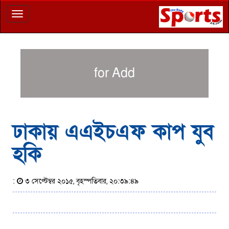
Toggle
navigation
for Add
ঢাকায় এএইচএফ কাপ যুব
হকি
:
৩ সেপ্টেম্বর ২০১৫, বৃহস্পতিবার, ২০:৩৯:৪৯