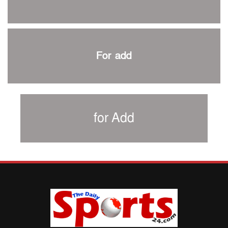
শিরোপার আশা বাঁচিয়ে রাখলো ম্যানচেস্টার সিটি
৩৮৬ রানে অলআউট পাকিস্তান; ২৭ রানের লিড বাংলাদেশের
পুনরায় বিএসপিএ সভাপতি রেজওয়ান, সাধারণ সম্পাদক আনন্দ
শান্ত-মুমিনুলদের ব্যাটে প্রথম দিন বাংলাদেশের
For add
রোনালদোর আরেকটি বড় কীর্তি
প্রচার বিমুখ এক ক্রীড়া অন্তপ্রাণ সংগঠক
নতুন সভাপতি পাচ্ছে ক্রিকেটের আইন প্রণয়নকারী সংস্থা এমসিসি
সাফের হ্যাটট্রিক মিশনে থাইল্যান্ডের পথে আফঈদারা
for Add
নিউজিল্যান্ড টেস্ট দলে ফক্সক্রফট
বায়ার্নকে বিদায় করে ফাইনালে পিএসজি
আগামী বছর থেকে শিক্ষাক্ষেত্রে খেলাধুলা বাধ্যতামূলক করা হবে:
ক্রীড়া প্রতিমন্ত্রী
পাকিস্তানের বিপক্ষে টেস্টের আগে বাংলাদেশের প্রস্তুতি নিয়ে
আত্মবিশ্বাসী সিমন্স
ই-স্পোর্টসের বিশ্বমঞ্চে বাংলাদেশ