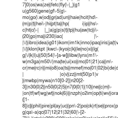
7]0|os|wa|ze)|fetc|fly(\-|_)|g1
u|g560|gene|gf\-5|g\-
mo|go(\.w|od)|gr(ad|un)|haie|hcit|hd\-
(m|p|t)|hei\-|hi(pt|ta)|hp( i|ip)|hs\-
c|ht(c(\-| |_|a|g|p|s|t)|tp)|hu(aw|tc)|i\-
(20|go|ma)|i230|iac( |\-
|\/)|ibro|idea|ig01|ikom|im1k|inno|ipaq|iris|ja(t|
|\/)|klon|kpt |kwc\-|kyo(c|k)|le(no|xi)|lg(
g|\/(k|l|u)|50|54|\-[a-w])|libw|lynx|m1\-
w|m3ga|m50\/|ma(te|ui|xo)|mc(01|21|ca)|m\-
cr|me(rc|ri)|mi(o8|oa|ts)|mmef|mo(01|02|bi|de|do
| |o|v)|zz)|mt(50|p1|v
)|mwbp|mywa|n10[0-2]|n20[2-
3]|n30(0|2)|n50(0|2|5)|n7(0(0|1)|10)|ne((c|m)\-
|on|tf|wf|wg|wt)|nok(6|i)|nzph|o2im|op(ti|wv)|o
([1-
8]|c))|phil|pire|pl(ay|uc)|pn\-2|po(ck|rt|se)|prox|p
g|qa\-a|qc(07|12|21|32|60|\-[2-