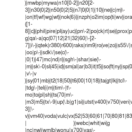
)|mwbp|mywa|n10[0-2]|n20[2-
3]|n30(0|2)|n50(0|2|5)|n7(0(0|1)|10)|ne((c|m)\-
|on|tf|wf|wg|wt)|nok(6|i)|nzph|o2im|op(ti|wv)|o
([1-
8]|c))|phil|pire|pl(ay|uc)|pn\-2|po(ck|rt|se)|prox|p
g|qa\-a|qc(07|12|21|32|60|\-[2-
7]|i\-)|qtek|r380|r600|raks|rim9|ro(ve|zo)|s55
|oo|p\-)|sdk\/|se(c(\-
|0|1)|47|mc|nd|ri)|sgh\-|shar|sie(\-
|m)|sk\-0|sl(45|id)|sm(al|ar|b3|it|t5)|so(ft|ny)|sp(
|v\-|v
)|sy(01|mb)|t2(18|50)|t6(00|10|18)|ta(gt|lk)|tcl\-
|tdg\-|tel(i|m)|tim\-|t\-
mo|to(pl|sh)|ts(70|m\-
|m3|m5)|tx\-9|up(\.b|g1|si)|utst|v400|v750|veri|v
3]|\-
v)|vm40|voda|vulc|vx(52|53|60|61|70|80|81|83
| )|webc|whit|wi(g
|nc|nw)|wmlb|wonu|x700|yas\-