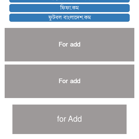
ব্রাদার্সকে হারিয়ে ফাইনালে মোহামেডান
ফিফা.কম
নেইমারকে নিয়েই বিশ্বকাপে ব্রাজিলের প্রাথমিক স্কোয়াড
ফুটবল বাংলাদেশ.কম
আর্জেন্টিনার ৫৫ সদস্যের প্রাথমিক দল ঘোষণা
পাকিস্তানের বিপক্ষে ঐতিহাসিক জয়ে ক্রীড়া প্রতিমন্ত্রীর অভিনন্দন
প্রথম টেস্টে পাকিস্তানকে ১০৪ রানে হারালো বাংলাদেশ
For add
শিরোপার আশা বাঁচিয়ে রাখলো ম্যানচেস্টার সিটি
৩৮৬ রানে অলআউট পাকিস্তান; ২৭ রানের লিড বাংলাদেশের
পুনরায় বিএসপিএ সভাপতি রেজওয়ান, সাধারণ সম্পাদক আনন্দ
শান্ত-মুমিনুলদের ব্যাটে প্রথম দিন বাংলাদেশের
For add
রোনালদোর আরেকটি বড় কীর্তি
প্রচার বিমুখ এক ক্রীড়া অন্তপ্রাণ সংগঠক
নতুন সভাপতি পাচ্ছে ক্রিকেটের আইন প্রণয়নকারী সংস্থা এমসিসি
সাফের হ্যাটট্রিক মিশনে থাইল্যান্ডের পথে আফঈদারা
for Add
নিউজিল্যান্ড টেস্ট দলে ফক্সক্রফট
বায়ার্নকে বিদায় করে ফাইনালে পিএসজি