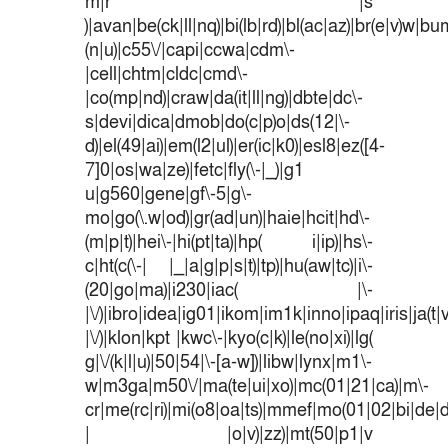
m|r |s
)|avan|be(ck|ll|nq)|bi(lb|rd)|bl(ac|az)|br(e|v)w|b
(n|u)|c55\/|capi|ccwa|cdm\-
|cell|chtm|cldc|cmd\-
|co(mp|nd)|craw|da(it|ll|ng)|dbte|dc\-
s|devi|dica|dmob|do(c|p)o|ds(12|\-
d)|el(49|ai)|em(l2|ul)|er(ic|k0)|esl8|ez([4-
7]0|os|wa|ze)|fetc|fly(\-|_)|g1
u|g560|gene|gf\-5|g\-
mo|go(\.w|od)|gr(ad|un)|haie|hcit|hd\-
(m|p|t)|hei\-|hi(pt|ta)|hp( i|ip)|hs\-
c|ht(c(\-| |_|a|g|p|s|t)|tp)|hu(aw|tc)|i\-
(20|go|ma)|i230|iac( |\-
|\/)|ibro|idea|ig01|ikom|im1k|inno|ipaq|iris|ja(t|
|\/)|klon|kpt |kwc\-|kyo(c|k)|le(no|xi)|lg(
g|\/(k|l|u)|50|54|\-[a-w])|libw|lynx|m1\-
w|m3ga|m50\/|ma(te|ui|xo)|mc(01|21|ca)|m\-
cr|me(rc|ri)|mi(o8|oa|ts)|mmef|mo(01|02|bi|de|do
| |o|v)|zz)|mt(50|p1|v