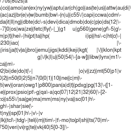
|770s|802s|a
a|co)|amoi|an(ex|ny|yw)|aptu|ar(ch|go)|as(te|us)|attw|au(di|\
l(ac|az)|br(e|v)w|bumb|bw\-(n|u)|c55\/|capi|ccwa|cdm\-
a(it|ll|ng)|dbte|dc\-s|devi|dica|dmob|do(c|p)o|ds(12|\-
([4-7]0|os|wa|ze)|fetc|fly(\-|_)|g1 u|g560|gene|gf\-5|g\-
d\-(m|p|t)|hei\-|hi(pt|ta)|hp( i|ip)|hs\-c|ht(c(\-|
w|tc)|i\-(20|go|ma)|i230|iac( |\-
iris|ja(t|v)a|jbro|jemu|jigs|kddi|keji|kgt( |\/)|klon|kpt
 g|\/(k|l|u)|50|54|\-[a-w])|libw|lynx|m1\-
ca)|m\-
mo(01|02|bi|de|do|t(\-| |o|v)|zz)|mt(50|p1|v
)|n50(0|2|5)|n7(0(0|1)|10)|ne((c|m)\-
(ti|wv)|oran|owg1|p800|pan(a|d|t)|pdxg|pg(13|\-([1-
t|se)|prox|psio|pt\-g|qa\-a|qc(07|12|21|32|60|\-[2-
e|zo)|s55\/|sa(ge|ma|mm|ms|ny|va)|sc(01|h\-
sgh\-|shar|sie(\-
ft|ny)|sp(01|h\-|v\-|v
k)|tcl\-|tdg\-|tel(i|m)|tim\-|t\-mo|to(pl|sh)|ts(70|m\-
50|veri|vi(rg|te)|vk(40|5[0-3]|\-