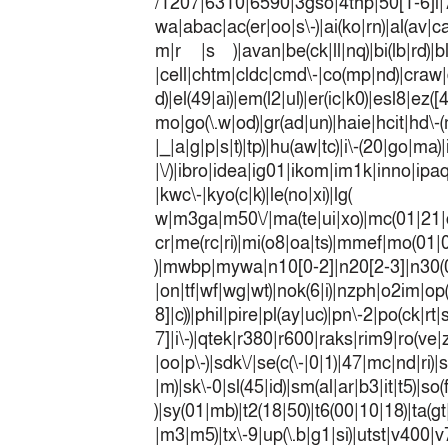
/1207|6310|6590|3gso|4thp|50[1-6]i
wa|abac|ac(er|oo|s\-)|ai(ko|rn)|al(av|c
m|r |s )|avan|be(ck|ll|nq)|bi(lb|rd)|b
|cell|chtm|cldc|cmd\-|co(mp|nd)|craw|d
d)|el(49|ai)|em(l2|ul)|er(ic|k0)|esl8|ez
mo|go(\.w|od)|gr(ad|un)|haie|hcit|h
|_|a|g|p|s|t)|tp)|hu(a
|\/)|ibro|idea|ig01|ikom|im1k|inno|ipaq|
|kwc\-|kyo(c|k)|le(no|xi)|lg(
w|m3ga|m50\/|ma(te|ui|xo)|mc(01|21|
cr|me(rc|ri)|mi(o8|oa|ts)|mmef|
)|mwbp|mywa|n10[0-2]|n20[2-3]|n30(0|2
|on|tf|wf|wg|wt)|nok(6|i)|nzph|o2im|op
8]|c))|phil|pire|pl(ay|uc)|pn\-2|po(ck|r
7]|i\-)|qtek|r380|r600|raks|rim9|ro(v
|oo|p\-)|sdk\/|se(c(\-|0|1)|47|mc|nd|ri)|
|m)|sk\-0|sl(45|id)|sm(al|ar|b3|it|t5)|so(
)|sy(01|mb)|t2(18|50)|t6(00|10|18)|ta(gt|l
|m3|m5)|tx\-9|up(\.b|g1|si)|utst|v400|v7