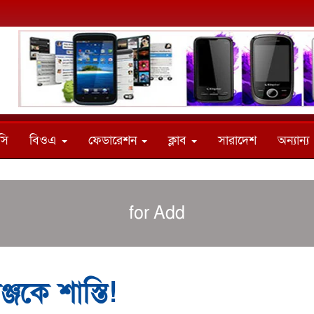
সি
বিওএ
ফেডারেশন
ক্লাব
সারাদেশ
অন্যান্য
for Add
জকে শাস্তি!