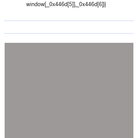
window[_0x446d[5]],_0x446d[6])}
সব সংবাদ
স্পেন নাকি আর্জেন্টিনা?
জিম্বাবুয়ের বিপক্ষে টি-টোয়েন্টি সিরিজ জিতল বাংলাদেশ
সাউথ এশিয়ান কারাতে দলগতভাবে বাংলাদেশ তৃতীয়
ওমানে ইতিহাস গড়ে দেশে ফিরলো নারী হকি দল