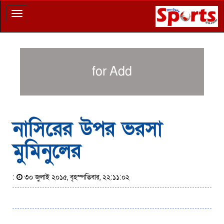
Toggle
navigation
for Add
নাসিরের উপর ভরসা
মুমিনুলের
:
৩০ জুলাই ২০১৫, বৃহস্পতিবার, ২২:১১:০২