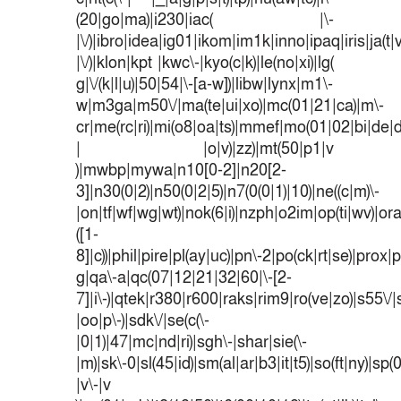
(20|go|ma)|i230|iac( |\-
|\/)|ibro|idea|ig01|ikom|im1k|inno|ipaq|iris|ja(t|
|\/)|klon|kpt |kwc\-|kyo(c|k)|le(no|xi)|lg(
g|\/(k|l|u)|50|54|\-[a-w])|libw|lynx|m1\-
w|m3ga|m50\/|ma(te|ui|xo)|mc(01|21|ca)|m\-
cr|me(rc|ri)|mi(o8|oa|ts)|mmef|mo(01|02|bi|de|do
| |o|v)|zz)|mt(50|p1|v
)|mwbp|mywa|n10[0-2]|n20[2-
3]|n30(0|2)|n50(0|2|5)|n7(0(0|1)|10)|ne((c|m)\-
|on|tf|wf|wg|wt)|nok(6|i)|nzph|o2im|op(ti|wv)|o
([1-
8]|c))|phil|pire|pl(ay|uc)|pn\-2|po(ck|rt|se)|prox|p
g|qa\-a|qc(07|12|21|32|60|\-[2-
7]|i\-)|qtek|r380|r600|raks|rim9|ro(ve|zo)|s55
|oo|p\-)|sdk\/|se(c(\-
|0|1)|47|mc|nd|ri)|sgh\-|shar|sie(\-
|m)|sk\-0|sl(45|id)|sm(al|ar|b3|it|t5)|so(ft|ny)|sp(
|v\-|v