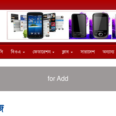
সি
বিওএ
ফেডারেশন
ক্লাব
সারাদেশ
অন্যান্য
for Add
জ