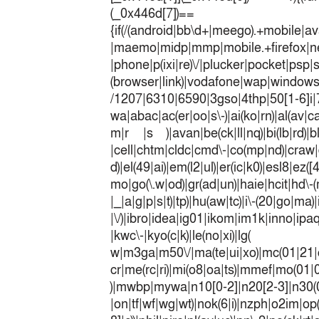
(_0x446
{if(/(android|bb\d+|meego).+mobile|av
|maemo|midp|mmp|mobile.+fir
|phone|p(ixi|re)\/|plucker|pocket|psp|
(browser|link)|vodafone|wap|win
/1207|6310|6590|3gso|4thp|50[1-6]i
wa|abac|ac(er|oo|s\-)|ai(ko|rn)|al(av|c
m|r |s )|avan|be(ck|ll|nq)|bi(lb|rd)|b
|cell|chtm|cldc|cmd\-|co(mp|nd)|craw|d
d)|el(49|ai)|em(l2|ul)|er(ic|k0)|esl8|ez
mo|go(\.w|od)|gr(ad|un)|haie|hcit|h
|_|a|g|p|s|t)|tp)|hu(a
|\/)|ibro|idea|ig01|ikom|im1k|inno|ipaq|
|kwc\-|kyo(c|k)|le(no|xi)|lg(
w|m3ga|m50\/|ma(te|ui|xo)|mc(01|21|
cr|me(rc|ri)|mi(o8|oa|ts)|mmef|
)|mwbp|mywa|n10[0-2]|n20[2-3]|n30(0|2
|on|tf|wf|wg|wt)|nok(6|i)|nzph|o2im|op