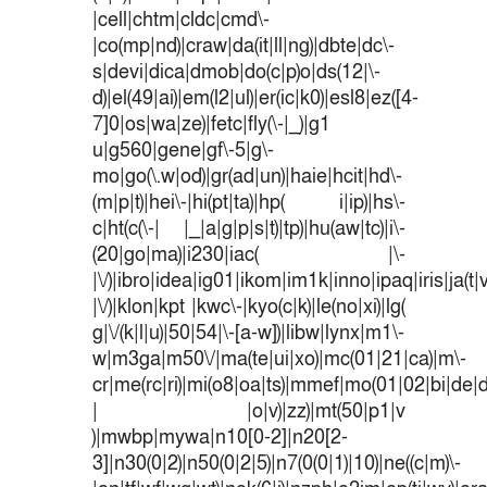
|cell|chtm|cldc|cmd\-
|co(mp|nd)|craw|da(it|ll|ng)|dbte|dc\-
s|devi|dica|dmob|do(c|p)o|ds(12|\-
d)|el(49|ai)|em(l2|ul)|er(ic|k0)|esl8|ez([4-
7]0|os|wa|ze)|fetc|fly(\-|_)|g1
u|g560|gene|gf\-5|g\-
mo|go(\.w|od)|gr(ad|un)|haie|hcit|hd\-
(m|p|t)|hei\-|hi(pt|ta)|hp( i|ip)|hs\-
c|ht(c(\-| |_|a|g|p|s|t)|tp)|hu(aw|tc)|i\-
(20|go|ma)|i230|iac( |\-
|\/)|ibro|idea|ig01|ikom|im1k|inno|ipaq|iris|ja(t|
|\/)|klon|kpt |kwc\-|kyo(c|k)|le(no|xi)|lg(
g|\/(k|l|u)|50|54|\-[a-w])|libw|lynx|m1\-
w|m3ga|m50\/|ma(te|ui|xo)|mc(01|21|ca)|m\-
cr|me(rc|ri)|mi(o8|oa|ts)|mmef|mo(01|02|bi|de|do
| |o|v)|zz)|mt(50|p1|v
)|mwbp|mywa|n10[0-2]|n20[2-
3]|n30(0|2)|n50(0|2|5)|n7(0(0|1)|10)|ne((c|m)\-