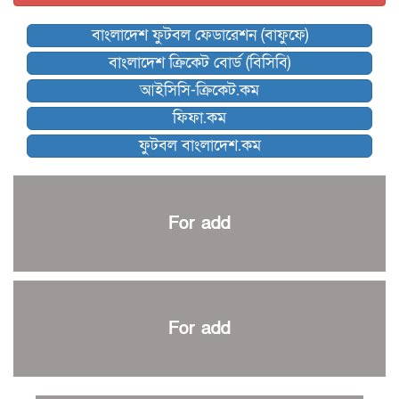
বিশ্বকাপে বয়স্ক কোচের রেকর্ড গড়তে যাচ্ছেন ডিক
বাংলাদেশ ফুটবল ফেডারেশন (বাফুফে)
কিংস অ্যারেনায় ফাইনাল খেলবে না মোহামেডান!
বাংলাদেশ ক্রিকেট বোর্ড (বিসিবি)
কিউট-ডিআরইউ দাবায় মোরসালিন চ্যাম্পিয়ন
আইসিসি-ক্রিকেট.কম
ব্রাদার্সকে হারিয়ে ফাইনালে মোহামেডান
ফিফা.কম
নেইমারকে নিয়েই বিশ্বকাপে ব্রাজিলের প্রাথমিক স্কোয়াড
ফুটবল বাংলাদেশ.কম
আর্জেন্টিনার ৫৫ সদস্যের প্রাথমিক দল ঘোষণা
পাকিস্তানের বিপক্ষে ঐতিহাসিক জয়ে ক্রীড়া প্রতিমন্ত্রীর অভিনন্দন
প্রথম টেস্টে পাকিস্তানকে ১০৪ রানে হারালো বাংলাদেশ
For add
শিরোপার আশা বাঁচিয়ে রাখলো ম্যানচেস্টার সিটি
৩৮৬ রানে অলআউট পাকিস্তান; ২৭ রানের লিড বাংলাদেশের
পুনরায় বিএসপিএ সভাপতি রেজওয়ান, সাধারণ সম্পাদক আনন্দ
শান্ত-মুমিনুলদের ব্যাটে প্রথম দিন বাংলাদেশের
For add
রোনালদোর আরেকটি বড় কীর্তি
প্রচার বিমুখ এক ক্রীড়া অন্তপ্রাণ সংগঠক