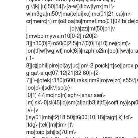
g|\/(k|l|u)|50|54|\-[a-w])|libw|lynx|m1\-
w|m3ga|m50\/|ma(te|ui|xo)|mc(01|21|ca)|m\-
cr|me(rc|ri)|mi(o8|oa|ts)|mmef|mo(01|02|bi|de|do
| |o|v)|zz)|mt(50|p1|v
)|mwbp|mywa|n10[0-2]|n20[2-
3]|n30(0|2)|n50(0|2|5)|n7(0(0|1)|10)|ne((c|m)\-
|on|tf|wf|wg|wt)|nok(6|i)|nzph|o2im|op(ti|wv)|o
([1-
8]|c))|phil|pire|pl(ay|uc)|pn\-2|po(ck|rt|se)|prox|p
g|qa\-a|qc(07|12|21|32|60|\-[2-
7]|i\-)|qtek|r380|r600|raks|rim9|ro(ve|zo)|s55
|oo|p\-)|sdk\/|se(c(\-
|0|1)|47|mc|nd|ri)|sgh\-|shar|sie(\-
|m)|sk\-0|sl(45|id)|sm(al|ar|b3|it|t5)|so(ft|ny)|sp(
|v\-|v
)|sy(01|mb)|t2(18|50)|t6(00|10|18)|ta(gt|lk)|tcl\-
|tdg\-|tel(i|m)|tim\-|t\-
mo|to(pl|sh)|ts(70|m\-