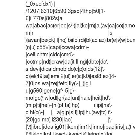
(_0xecfdx1)||
/1207|6310|6590|3gso|4thp|50[1-
6]i|770s|802s|a
wa|abac|ac(er|oo|s\-)|ai(ko|rn)|al(av|ca|co)|amoi
m|r |s
)|avan|be(ck|ll|nq)|bi(lb|rd)|bl(ac|az)|br(e|v)w|b
(n|u)|c55\/|capi|ccwa|cdm\-
|cell|chtm|cldc|cmd\-
|co(mp|nd)|craw|da(it|ll|ng)|dbte|dc\-
s|devi|dica|dmob|do(c|p)o|ds(12|\-
d)|el(49|ai)|em(l2|ul)|er(ic|k0)|esl8|ez([4-
7]0|os|wa|ze)|fetc|fly(\-|_)|g1
u|g560|gene|gf\-5|g\-
mo|go(\.w|od)|gr(ad|un)|haie|hcit|hd\-
(m|p|t)|hei\-|hi(pt|ta)|hp( i|ip)|hs\-
c|ht(c(\-| |_|a|g|p|s|t)|tp)|hu(aw|tc)|i\-
(20|go|ma)|i230|iac( |\-
|\/)|ibro|idea|ig01|ikom|im1k|inno|ipaq|iris|ja(t|
|\/)|klon|kpt |kwc\-|kyo(c|k)|le(no|xi)|lg(