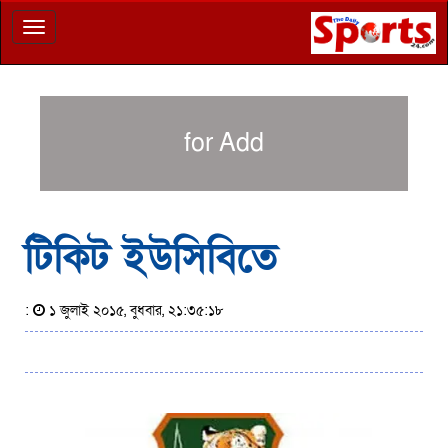
Toggle
navigation
for Add
টিকিট ইউসিবিতে
:
১ জুলাই ২০১৫, বুধবার, ২১:৩৫:১৮