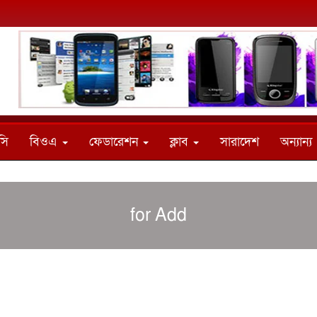
সি
বিওএ
ফেডারেশন
ক্লাব
সারাদেশ
অন্যান্য
for Add