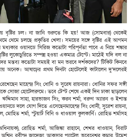
য় বৃষ্টির ঢল। না জানি শুরুতে কি হয়! আজ (সোমবার) থেকেই
েমে থেমে চলছে প্রকৃতির খেলা। সময়ের সঙ্গে বৃষ্টির এই আগমন
মধ্যকার ওয়ানডে সিরিজ কতোটা পরিপূর্নতা পাবে এ নিয়ে শঙ্কার
ষ্টির লুকোচুরিতে সম্পন্ন হওয়া একমাত্র টেস্টে। মাঠেই যদি বল না
ষকদের মন্তব্য কতোটা সময়ই বা মন ভরবে দর্শকদের? টিকিট কিনবে
যায় অনেক। আষাঢ়ের প্রথম দিনটা হোটেলেই কাটালেন দু’দলেরই
খেছেন মাহেন্দ্র সিং ধোনি ও সুরেষ রায়নারা। ধোনির সফর সঙ্গী
থেকে সোজা হোটেলরুমে। তবে টেস্ট শেষে একই দিন ঢাকা ছাড়লেন
, ঋদ্দিমান সাহা, হারভাজন সিং, করন শর্মা, বরুণ অ্যারন ও ইশান্ত
য়ানডে দলে যোগ দিতে এসেছেনমাহেন্দ্র সিং ধোনী, সুরেশ রায়না,
ল, মোহিত শর্মা, স্টুয়ার্ট বিনি ও ধাওয়াল কুলকার্নি। রোহিত শর্মাসহ
ধিনায়ক), রোহিত শর্মা, আজিঙ্কা রাহানে, শেখর ধাওয়ান, বিরাট
 অশ্বিন, রবীন্দ্র জাদেজা, আকসার প্যাটেল, ভুবেনেশ্বর কুমার, উমেশ