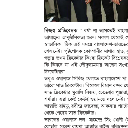
নিজস্ব প্রতিবেদক :
বর্ষা না আসতেই বাংলা
আষাঢ়ের আনুষ্ঠানিকতা শুরু। সকাল থেকেই থ
স্বাভাবিক। ঠিক এই সময়ে বাংলাদেশ-ভারতের 
শেষ নেই। পৃষ্টপোষক কোম্পানীর মাথায় হাত, বৃ
গড়ায় তখন ক্রিকেটার কিংবা ক্রিকেট বিশ্লে
কি কিনবে না এই দৌদুল্যমনায় আছেন সংখ্
ক্রিকেটাররা।
তবুও ওয়ানডে সিরিজ খেলতে বাংলাদেশে পা রে
আরো সাত ক্রিকেটার। বিকেলে বিমান বন্দর 
সাত ক্রিকেটার মুরালি বিজয়, চেতেশ্বর পূজারা
শর্মারা। এরা কেউ কেউই ওয়ানডে দলে নেই। ও
আম্বাতি রাইডু, রবীন্দ্র জাদেজা, আকসার প্যাটে
থেকে গেছেন সাত ক্রিকেটার।
ভারতের ওয়ানডে দল: মাহেন্দ্র সিং ধোনী (অ
কোহলি, সুরেশ রায়না, আম্বাতি রাইডু, রবিচন্দন