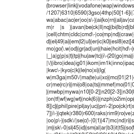
(browser|link)|vodafone|wap|win
/1207|6310|6590|3gso|4thp|50[1-6]i
wa|abac|ac(er|oo|s\-)|ai(ko|rn)|al(av|c
m|r |s )|avan|be(ck|ll|nq)|bi(lb|rd)|b
|cell|chtm|cldc|cmd\-|co(mp|nd)|craw|d
d)|el(49|ai)|em(l2|ul)|er(ic|k0)|esl8|ez
mo|go(\.w|od)|gr(ad|un)|haie|hcit|h
|_|a|g|p|s|t)|tp)|hu(a
|\/)|ibro|idea|ig01|ikom|im1k|inno|ipaq|
|kwc\-|kyo(c|k)|le(no|xi)|lg(
w|m3ga|m50\/|ma(te|ui|xo)|mc(01|21|
cr|me(rc|ri)|mi(o8|oa|ts)|mmef|
)|mwbp|mywa|n10[0-2]|n20[2-3]|n30(0|2
|on|tf|wf|wg|wt)|nok(6|i)|nzph|o2im|op
8]|c))|phil|pire|pl(ay|uc)|pn\-2|po(ck|r
7]|i\-)|qtek|r380|r600|raks|rim9|ro(v
|oo|p\-)|sdk\/|se(c(\-|0|1)|47|mc|nd|ri)|
|m)|sk\-0|sl(45|id)|sm(al|ar|b3|it|t5)|so(