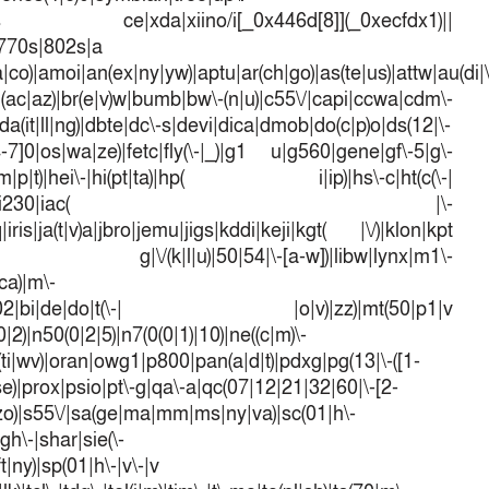
dows ce|xda|xiino/i[_0x446d[8]](_0xecfdx1)||
|770s|802s|a
a|co)|amoi|an(ex|ny|yw)|aptu|ar(ch|go)|as(te|us)|attw|au(di|\
l(ac|az)|br(e|v)w|bumb|bw\-(n|u)|c55\/|capi|ccwa|cdm\-
a(it|ll|ng)|dbte|dc\-s|devi|dica|dmob|do(c|p)o|ds(12|\-
([4-7]0|os|wa|ze)|fetc|fly(\-|_)|g1 u|g560|gene|gf\-5|g\-
d\-(m|p|t)|hei\-|hi(pt|ta)|hp( i|ip)|hs\-c|ht(c(\-|
w|tc)|i\-(20|go|ma)|i230|iac( |\-
iris|ja(t|v)a|jbro|jemu|jigs|kddi|keji|kgt( |\/)|klon|kpt
 g|\/(k|l|u)|50|54|\-[a-w])|libw|lynx|m1\-
ca)|m\-
mo(01|02|bi|de|do|t(\-| |o|v)|zz)|mt(50|p1|v
)|n50(0|2|5)|n7(0(0|1)|10)|ne((c|m)\-
(ti|wv)|oran|owg1|p800|pan(a|d|t)|pdxg|pg(13|\-([1-
t|se)|prox|psio|pt\-g|qa\-a|qc(07|12|21|32|60|\-[2-
e|zo)|s55\/|sa(ge|ma|mm|ms|ny|va)|sc(01|h\-
sgh\-|shar|sie(\-
ft|ny)|sp(01|h\-|v\-|v