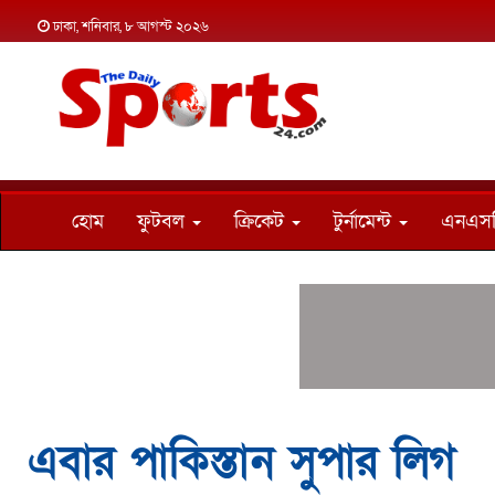
ঢাকা, শনিবার, ৮ আগস্ট ২০২৬
হোম
ফুটবল
ক্রিকেট
টুর্নামেন্ট
এনএস
এবার পাকিস্তান সুপার লিগ