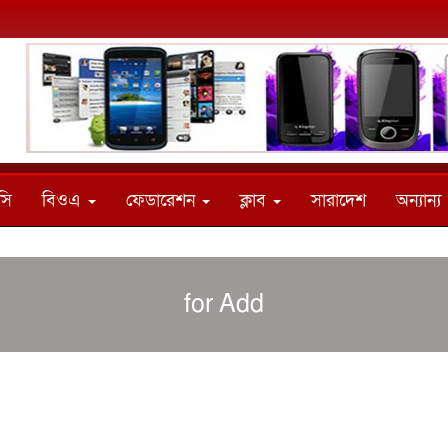
সি
বিওএ
ফেডারেশন
ক্লাব
সারাদেশ
অন্যান্য
for Add