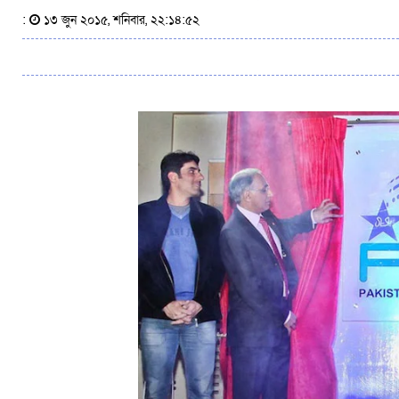
:
১৩ জুন ২০১৫, শনিবার, ২২:১৪:৫২