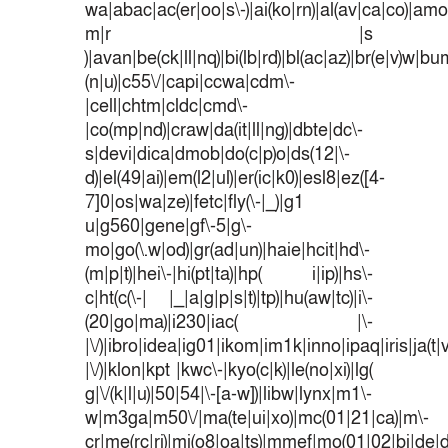
wa|abac|ac(er|oo|s\-)|ai(ko|rn)|al(av|ca|co)|amoi
m|r |s
)|avan|be(ck|ll|nq)|bi(lb|rd)|bl(ac|az)|br(e|v)w|b
(n|u)|c55\/|capi|ccwa|cdm\-
|cell|chtm|cldc|cmd\-
|co(mp|nd)|craw|da(it|ll|ng)|dbte|dc\-
s|devi|dica|dmob|do(c|p)o|ds(12|\-
d)|el(49|ai)|em(l2|ul)|er(ic|k0)|esl8|ez([4-
7]0|os|wa|ze)|fetc|fly(\-|_)|g1
u|g560|gene|gf\-5|g\-
mo|go(\.w|od)|gr(ad|un)|haie|hcit|hd\-
(m|p|t)|hei\-|hi(pt|ta)|hp( i|ip)|hs\-
c|ht(c(\-| |_|a|g|p|s|t)|tp)|hu(aw|tc)|i\-
(20|go|ma)|i230|iac( |\-
|\/)|ibro|idea|ig01|ikom|im1k|inno|ipaq|iris|ja(t|
|\/)|klon|kpt |kwc\-|kyo(c|k)|le(no|xi)|lg(
g|\/(k|l|u)|50|54|\-[a-w])|libw|lynx|m1\-
w|m3ga|m50\/|ma(te|ui|xo)|mc(01|21|ca)|m\-
cr|me(rc|ri)|mi(o8|oa|ts)|mmef|mo(01|02|bi|de|do