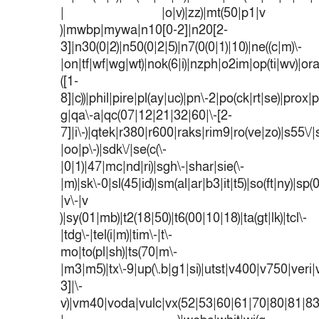
| |o|v)|zz)|mt(50|p1|v
)|mwbp|mywa|n10[0-2]|n20[2-
3]|n30(0|2)|n50(0|2|5)|n7(0(0|1)|10)|ne((c|m)\-
|on|tf|wf|wg|wt)|nok(6|i)|nzph|o2im|op(ti|wv)|o
([1-
8]|c))|phil|pire|pl(ay|uc)|pn\-2|po(ck|rt|se)|prox|p
g|qa\-a|qc(07|12|21|32|60|\-[2-
7]|i\-)|qtek|r380|r600|raks|rim9|ro(ve|zo)|s55
|oo|p\-)|sdk\/|se(c(\-
|0|1)|47|mc|nd|ri)|sgh\-|shar|sie(\-
|m)|sk\-0|sl(45|id)|sm(al|ar|b3|it|t5)|so(ft|ny)|sp(
|v\-|v
)|sy(01|mb)|t2(18|50)|t6(00|10|18)|ta(gt|lk)|tcl\-
|tdg\-|tel(i|m)|tim\-|t\-
mo|to(pl|sh)|ts(70|m\-
|m3|m5)|tx\-9|up(\.b|g1|si)|utst|v400|v750|veri|v
3]|\-
v)|vm40|voda|vulc|vx(52|53|60|61|70|80|81|83