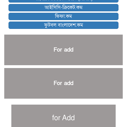
কিউট-ডিআরইউ দাবায় মোরসালিন চ্যাম্পিয়ন
আইসিসি-ক্রিকেট.কম
ব্রাদার্সকে হারিয়ে ফাইনালে মোহামেডান
ফিফা.কম
নেইমারকে নিয়েই বিশ্বকাপে ব্রাজিলের প্রাথমিক স্কোয়াড
ফুটবল বাংলাদেশ.কম
আর্জেন্টিনার ৫৫ সদস্যের প্রাথমিক দল ঘোষণা
পাকিস্তানের বিপক্ষে ঐতিহাসিক জয়ে ক্রীড়া প্রতিমন্ত্রীর অভিনন্দন
প্রথম টেস্টে পাকিস্তানকে ১০৪ রানে হারালো বাংলাদেশ
For add
শিরোপার আশা বাঁচিয়ে রাখলো ম্যানচেস্টার সিটি
৩৮৬ রানে অলআউট পাকিস্তান; ২৭ রানের লিড বাংলাদেশের
পুনরায় বিএসপিএ সভাপতি রেজওয়ান, সাধারণ সম্পাদক আনন্দ
শান্ত-মুমিনুলদের ব্যাটে প্রথম দিন বাংলাদেশের
For add
রোনালদোর আরেকটি বড় কীর্তি
প্রচার বিমুখ এক ক্রীড়া অন্তপ্রাণ সংগঠক
নতুন সভাপতি পাচ্ছে ক্রিকেটের আইন প্রণয়নকারী সংস্থা এমসিসি
সাফের হ্যাটট্রিক মিশনে থাইল্যান্ডের পথে আফঈদারা
for Add
নিউজিল্যান্ড টেস্ট দলে ফক্সক্রফট