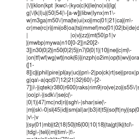
|\/)|klon|kpt |kwc\-|kyo(c|k)|le(no|xi)|lg(
g|\/(k|l|u)|50|54|\-[a-w])|libw|lynx|m1\-
w|m3ga|m50\/|ma(te|ui|xo)|mc(01|21|ca)|m\-
cr|me(rc|ri)|mi(o8|oa|ts)|mmef|mo(01|02|bi|de|do
| |o|v)|zz)|mt(50|p1|v
)|mwbp|mywa|n10[0-2]|n20[2-
3]|n30(0|2)|n50(0|2|5)|n7(0(0|1)|10)|ne((c|m)\-
|on|tf|wf|wg|wt)|nok(6|i)|nzph|o2im|op(ti|wv)|o
([1-
8]|c))|phil|pire|pl(ay|uc)|pn\-2|po(ck|rt|se)|prox|p
g|qa\-a|qc(07|12|21|32|60|\-[2-
7]|i\-)|qtek|r380|r600|raks|rim9|ro(ve|zo)|s55
|oo|p\-)|sdk\/|se(c(\-
|0|1)|47|mc|nd|ri)|sgh\-|shar|sie(\-
|m)|sk\-0|sl(45|id)|sm(al|ar|b3|it|t5)|so(ft|ny)|sp(
|v\-|v
)|sy(01|mb)|t2(18|50)|t6(00|10|18)|ta(gt|lk)|tcl\-
|tdg\-|tel(i|m)|tim\-|t\-