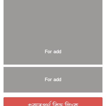
ইতিহাস গড়ার অপেক্ষায় রোনালদো!
রাজশাহীতে বিকেএসপি কাপ বক্সিং চ্যাম্পিয়নশিপ শুরু
কুল-বিএসপিএ অ্যাওয়ার্ড: সংক্ষিপ্ত তালিকায় হামজা, ঋতুপর্ণা ও
আমিরুল
বসুন্ধরা কিংসের ষষ্ঠ শিরোপা জয়
বর্ণাঢ্য আয়োজনে শেষ হলো স্বাধীনতা দিবস রোলার স্কেটিং টুর্নামেন্ট
প্রথম প্যারা স্পোর্টস কার্নিভাল শুরু
For add
এক যুগ পর প্রথম বিভাগ ব্যাডমিন্টন লিগ শুরু
স্বাধীনতা দিবস রোলার স্কেটিং কাল শুরু
কিউট-ডিআরইউ টিটিতে রাকিব চ্যাম্পিয়ন
স্টোকস-রুটদের ফিল্ডিং কোচ নারী দলের সারাহ
For add
বিশ্বকাপ জয়ের স্বপ্নে বিভোর কেইন
কিউট-ডিআরইউ অ্যাথলেটিকসে বাতেন প্রথম
ইসলামী বিশ্ববিদ্যালয় আন্তর্জাতিক দাবায় যদুনাথ চ্যাম্পিয়ন
গুরুত্বপূর্ণ কিছু লিংক