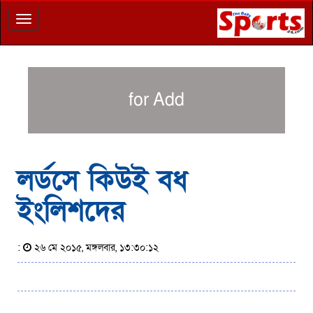
Toggle
navigation
for Add
লর্ডসে কিউই বধ
ইংলিশদের
:
২৬ মে ২০১৫, মঙ্গলবার, ১৩:৩০:১২