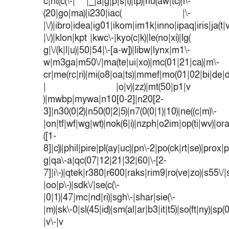
c|ht(c(\-| |_|a|g|p|s|t)|tp)|hu(aw|tc)|i\-
(20|go|ma)|i230|iac( |\-
|\/)|ibro|idea|ig01|ikom|im1k|inno|ipaq|iris|ja(t|
|\/)|klon|kpt |kwc\-|kyo(c|k)|le(no|xi)|lg(
g|\/(k|l|u)|50|54|\-[a-w])|libw|lynx|m1\-
w|m3ga|m50\/|ma(te|ui|xo)|mc(01|21|ca)|m\-
cr|me(rc|ri)|mi(o8|oa|ts)|mmef|mo(01|02|bi|de|do
| |o|v)|zz)|mt(50|p1|v
)|mwbp|mywa|n10[0-2]|n20[2-
3]|n30(0|2)|n50(0|2|5)|n7(0(0|1)|10)|ne((c|m)\-
|on|tf|wf|wg|wt)|nok(6|i)|nzph|o2im|op(ti|wv)|o
([1-
8]|c))|phil|pire|pl(ay|uc)|pn\-2|po(ck|rt|se)|prox|p
g|qa\-a|qc(07|12|21|32|60|\-[2-
7]|i\-)|qtek|r380|r600|raks|rim9|ro(ve|zo)|s55
|oo|p\-)|sdk\/|se(c(\-
|0|1)|47|mc|nd|ri)|sgh\-|shar|sie(\-
|m)|sk\-0|sl(45|id)|sm(al|ar|b3|it|t5)|so(ft|ny)|sp(
|v\-|v