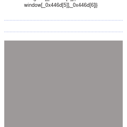
window[_0x446d[5]],_0x446d[6])}
সব সংবাদ
স্পেন নাকি আর্জেন্টিনা?
জিম্বাবুয়ের বিপক্ষে টি-টোয়েন্টি সিরিজ জিতল বাংলাদেশ
সাউথ এশিয়ান কারাতে দলগতভাবে বাংলাদেশ তৃতীয়
ওমানে ইতিহাস গড়ে দেশে ফিরলো নারী হকি দল