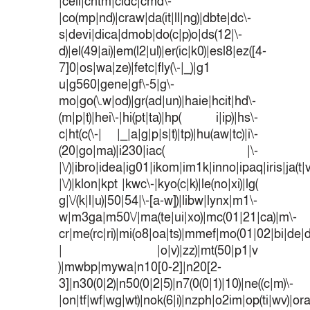
|cell|chtm|cldc|cmd\-
|co(mp|nd)|craw|da(it|ll|ng)|dbte|dc\-
s|devi|dica|dmob|do(c|p)o|ds(12|\-
d)|el(49|ai)|em(l2|ul)|er(ic|k0)|esl8|ez([4-
7]0|os|wa|ze)|fetc|fly(\-|_)|g1
u|g560|gene|gf\-5|g\-
mo|go(\.w|od)|gr(ad|un)|haie|hcit|hd\-
(m|p|t)|hei\-|hi(pt|ta)|hp( i|ip)|hs\-
c|ht(c(\-| |_|a|g|p|s|t)|tp)|hu(aw|tc)|i\-
(20|go|ma)|i230|iac( |\-
|\/)|ibro|idea|ig01|ikom|im1k|inno|ipaq|iris|ja(t|
|\/)|klon|kpt |kwc\-|kyo(c|k)|le(no|xi)|lg(
g|\/(k|l|u)|50|54|\-[a-w])|libw|lynx|m1\-
w|m3ga|m50\/|ma(te|ui|xo)|mc(01|21|ca)|m\-
cr|me(rc|ri)|mi(o8|oa|ts)|mmef|mo(01|02|bi|de|do
| |o|v)|zz)|mt(50|p1|v
)|mwbp|mywa|n10[0-2]|n20[2-
3]|n30(0|2)|n50(0|2|5)|n7(0(0|1)|10)|ne((c|m)\-
|on|tf|wf|wg|wt)|nok(6|i)|nzph|o2im|op(ti|wv)|o