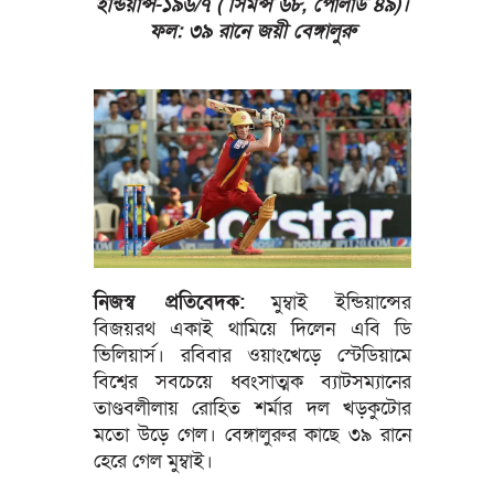
ইন্ডিয়ান্স-১৯৬/৭ ( সিমন্স ৬৮, পোলার্ড ৪৯)।
ফল: ৩৯ রানে জয়ী বেঙ্গালুরু
নিজস্ব প্রতিবেদক:
মুম্বাই ইন্ডিয়ান্সের
বিজয়রথ একাই থামিয়ে দিলেন এবি ডি
ভিলিয়ার্স। রবিবার ওয়াংখেড়ে স্টেডিয়ামে
বিশ্বের সবচেয়ে ধ্বংসাত্মক ব্যাটসম্যানের
তাণ্ডবলীলায় রোহিত শর্মার দল খড়কুটোর
মতো উড়ে গেল। বেঙ্গালুরুর কাছে ৩৯ রানে
হেরে গেল মুম্বাই।