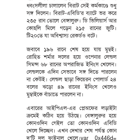
ধ্বংসলীলা চালালেন বিরাট সেই কর্মকাণ্ডে শুধু
সঙ্গ দিলেন। বিরাট-এবিডি’র ব্যাটে ভর করে
২৩৫ রান তোলে বেঙ্গালুরু। ডি ভিলিয়ার্স আর
কোহলি মিলে গড়েন ২১৫ রানের জুটি।
টি২০তে যা অবিশ্বাস্য রেকর্ডও বটে।
জবাবে ১৯৬ রানে শেষ হয়ে যায় মুম্বই।
রোহিত শর্মার দলের হয়ে ওপেনার লেন্ডল
সিমন্স ৬৮ রানের অপরাজিত ইনিংস খেলেন।
লেন্ডলকে এদিন সেভাবে সঙ্গ দিতে পারলেন
না কেউই। লেন্ডল ছাড়া কিয়েরন পোলার্ড ২৪
বলের ঝড়ো ৪৯ রানের ইনিংস খেলেও
মুম্বাইকে বাঁচাতে পারলেন না।
এবারের আইপিএল-এর প্লেঅফের লড়াইটা
ক্রমেই কঠিন হয়ে উঠছে। বেঙ্গালুরুর হয়ে
কোনওদিন গেইল তো কোনওদিন এবিডি
খেলে দিচ্ছেন। এখন দেখার শেষ পর্যন্ত কোন
দু’টি দল ফাইনাল খেলে।var _0x446d=