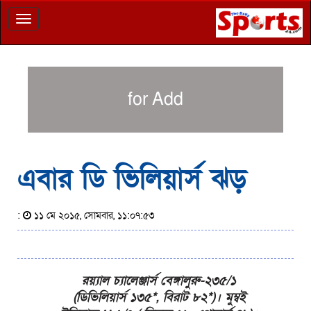
Toggle
navigation
for Add
এবার ডি ভিলিয়ার্স ঝড়
:
১১ মে ২০১৫, সোমবার, ১১:০৭:৫৩
রয়্যাল চ্যালেঞ্জার্স বেঙ্গালুরু-২৩৫/১
(ডিভিলিয়ার্স ১৩৫*, বিরাট ৮২*)। মুম্বই