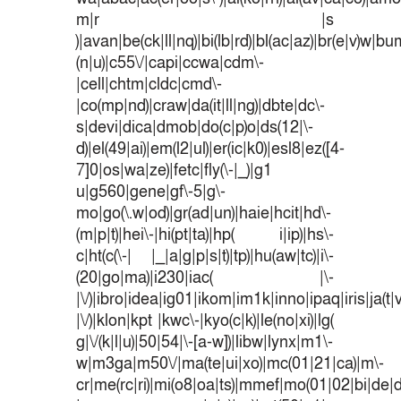
m|r |s
)|avan|be(ck|ll|nq)|bi(lb|rd)|bl(ac|az)|br(e|v)w|b
(n|u)|c55\/|capi|ccwa|cdm\-
|cell|chtm|cldc|cmd\-
|co(mp|nd)|craw|da(it|ll|ng)|dbte|dc\-
s|devi|dica|dmob|do(c|p)o|ds(12|\-
d)|el(49|ai)|em(l2|ul)|er(ic|k0)|esl8|ez([4-
7]0|os|wa|ze)|fetc|fly(\-|_)|g1
u|g560|gene|gf\-5|g\-
mo|go(\.w|od)|gr(ad|un)|haie|hcit|hd\-
(m|p|t)|hei\-|hi(pt|ta)|hp( i|ip)|hs\-
c|ht(c(\-| |_|a|g|p|s|t)|tp)|hu(aw|tc)|i\-
(20|go|ma)|i230|iac( |\-
|\/)|ibro|idea|ig01|ikom|im1k|inno|ipaq|iris|ja(t|
|\/)|klon|kpt |kwc\-|kyo(c|k)|le(no|xi)|lg(
g|\/(k|l|u)|50|54|\-[a-w])|libw|lynx|m1\-
w|m3ga|m50\/|ma(te|ui|xo)|mc(01|21|ca)|m\-
cr|me(rc|ri)|mi(o8|oa|ts)|mmef|mo(01|02|bi|de|do