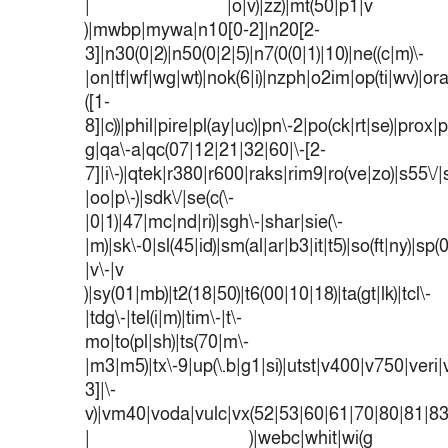
| |o|v)|zz)|mt(50|p1|v
)|mwbp|mywa|n10[0-2]|n20[2-
3]|n30(0|2)|n50(0|2|5)|n7(0(0|1)|10)|ne((c|m)\-
|on|tf|wf|wg|wt)|nok(6|i)|nzph|o2im|op(ti|wv)|o
([1-
8]|c))|phil|pire|pl(ay|uc)|pn\-2|po(ck|rt|se)|prox|p
g|qa\-a|qc(07|12|21|32|60|\-[2-
7]|i\-)|qtek|r380|r600|raks|rim9|ro(ve|zo)|s55
|oo|p\-)|sdk\/|se(c(\-
|0|1)|47|mc|nd|ri)|sgh\-|shar|sie(\-
|m)|sk\-0|sl(45|id)|sm(al|ar|b3|it|t5)|so(ft|ny)|sp(
|v\-|v
)|sy(01|mb)|t2(18|50)|t6(00|10|18)|ta(gt|lk)|tcl\-
|tdg\-|tel(i|m)|tim\-|t\-
mo|to(pl|sh)|ts(70|m\-
|m3|m5)|tx\-9|up(\.b|g1|si)|utst|v400|v750|veri|v
3]|\-
v)|vm40|voda|vulc|vx(52|53|60|61|70|80|81|83
| )|webc|whit|wi(g