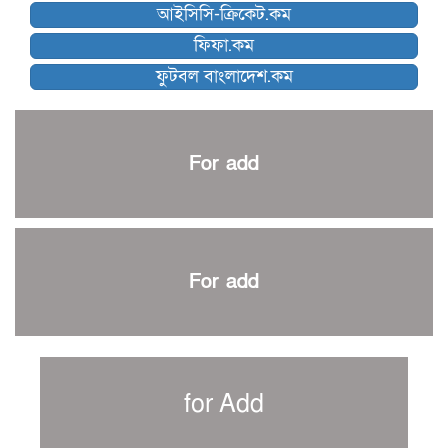
আইসিসি-ক্রিকেট.কম
ব্রাদার্সকে হারিয়ে ফাইনালে মোহামেডান
ফিফা.কম
নেইমারকে নিয়েই বিশ্বকাপে ব্রাজিলের প্রাথমিক স্কোয়াড
ফুটবল বাংলাদেশ.কম
আর্জেন্টিনার ৫৫ সদস্যের প্রাথমিক দল ঘোষণা
পাকিস্তানের বিপক্ষে ঐতিহাসিক জয়ে ক্রীড়া প্রতিমন্ত্রীর অভিনন্দন
প্রথম টেস্টে পাকিস্তানকে ১০৪ রানে হারালো বাংলাদেশ
For add
শিরোপার আশা বাঁচিয়ে রাখলো ম্যানচেস্টার সিটি
৩৮৬ রানে অলআউট পাকিস্তান; ২৭ রানের লিড বাংলাদেশের
পুনরায় বিএসপিএ সভাপতি রেজওয়ান, সাধারণ সম্পাদক আনন্দ
শান্ত-মুমিনুলদের ব্যাটে প্রথম দিন বাংলাদেশের
For add
রোনালদোর আরেকটি বড় কীর্তি
প্রচার বিমুখ এক ক্রীড়া অন্তপ্রাণ সংগঠক
নতুন সভাপতি পাচ্ছে ক্রিকেটের আইন প্রণয়নকারী সংস্থা এমসিসি
সাফের হ্যাটট্রিক মিশনে থাইল্যান্ডের পথে আফঈদারা
for Add
নিউজিল্যান্ড টেস্ট দলে ফক্সক্রফট