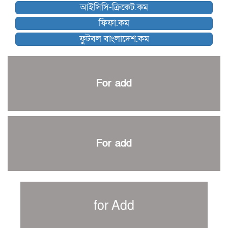
আইসিসি-ক্রিকেট.কম
ব্রাদার্সকে হারিয়ে ফাইনালে মোহামেডান
ফিফা.কম
নেইমারকে নিয়েই বিশ্বকাপে ব্রাজিলের প্রাথমিক স্কোয়াড
ফুটবল বাংলাদেশ.কম
আর্জেন্টিনার ৫৫ সদস্যের প্রাথমিক দল ঘোষণা
পাকিস্তানের বিপক্ষে ঐতিহাসিক জয়ে ক্রীড়া প্রতিমন্ত্রীর অভিনন্দন
প্রথম টেস্টে পাকিস্তানকে ১০৪ রানে হারালো বাংলাদেশ
For add
শিরোপার আশা বাঁচিয়ে রাখলো ম্যানচেস্টার সিটি
৩৮৬ রানে অলআউট পাকিস্তান; ২৭ রানের লিড বাংলাদেশের
পুনরায় বিএসপিএ সভাপতি রেজওয়ান, সাধারণ সম্পাদক আনন্দ
শান্ত-মুমিনুলদের ব্যাটে প্রথম দিন বাংলাদেশের
For add
রোনালদোর আরেকটি বড় কীর্তি
প্রচার বিমুখ এক ক্রীড়া অন্তপ্রাণ সংগঠক
নতুন সভাপতি পাচ্ছে ক্রিকেটের আইন প্রণয়নকারী সংস্থা এমসিসি
সাফের হ্যাটট্রিক মিশনে থাইল্যান্ডের পথে আফঈদারা
for Add
নিউজিল্যান্ড টেস্ট দলে ফক্সক্রফট