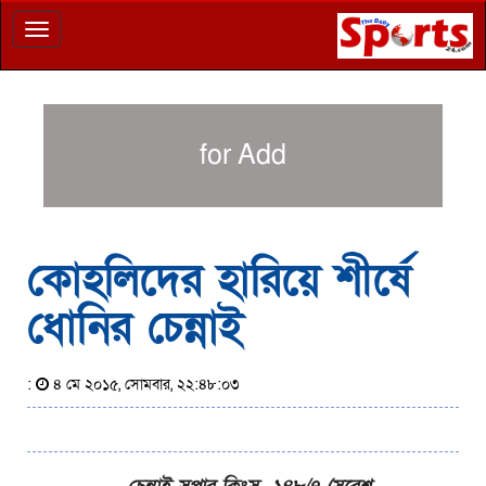
Toggle
navigation
for Add
কোহলিদের হারিয়ে শীর্ষে
ধোনির চেন্নাই
:
৪ মে ২০১৫, সোমবার, ২২:৪৮:০৩