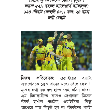
চেন্নাই সুপার কিংস- ১৪৮/৭ (সুরেশ
রায়না-৫২)। রয়্যাল চ্যালেঞ্জার্স ব্যাঙ্গালুরু:
১২৪ (বিরাট কোহলি-৪৮)। ফল: ২৪ রানে
জয়ী চেন্নাই
নিজস্ব প্রতিবেদক:
চেন্নাইয়ের ব্যাটিং
এক্সপ্রেসকে ১৫০ রানের মধ্যে বেঁধে ফেলাটা
মুখের কথা নয়৷ বল হাতে সেই কঠিন কাজটা
এম চিন্নাস্বামীতে করেও দেখালেন মিচেল
স্টার্ক, হার্শাল প্যাটেল, ওয়াইসিরা। কিন্তু
আখেরে লাভ কিছুই হল না৷ স্টার্কদের পাল্টা