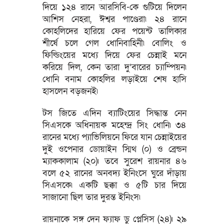
দিয়ে ১২৪ রানে আরসিবি-কে গুটিয়ে দিলেন
আশিস নেহরা, ঈশ্বর পাণ্ডেরা৷ ২৪ রানে
কোহলিদের হারিয়ে ফের পয়েন্ট তালিকার
শীর্ষে চলে গেল ধোনিবাহিনী৷ বোলিং ও
ফিল্ডিংয়ের মধ্যে দিয়ে ফের চেন্নাই মনে
করিয়ে দিল, কেন তারা দু’বারের চ্যাম্পিয়ন৷
ধোনি বনাম কোহলির লড়াইয়ে শেষ হাসি
হাসলেন বড়জনই৷
টস জিতে এদিন ব্যাটিংয়ের সিদ্ধান্ত নেন
সিএসকে অধিনায়ক মহেন্দ্র সিং ধোনি৷ ৩৪
রানের মধ্যে প্যাভিলিয়নে ফিরে যান চেন্নাইয়ের
দুই ওপেনার ডোয়াইন স্মিথ (০) ও ব্রেন্ডন
ম্যাককালাম (২০)৷ তবে সুরেশ রায়নার ৪৬
বলে ৫২ রানের অনবদ্য ইনিংসে ঘুরে দাঁড়ায়
সিএসকে৷ একটি ছক্কা ও ৫টি চার দিয়ে
সাজানো ছিল তার দুরন্ত ইনিংস৷
রায়নাকে সঙ্গ দেন ফ্যাফ ডু প্লেসিস (২৪)৷ ২৯