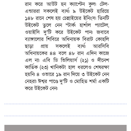
রান করে আউট হন ক্যাপ্টেন কুল৷ টেল-
এন্ডাররা সকলেই ব্যর্থ৷ ৯ উইকেট হারিয়ে
১৪৮ রানে শেষ হয় চেন্নাইয়ের ইনিংস৷ তিনটি
উইকেট তুলে নেন স্টার্ক৷ হার্শাল প্যাটেল,
ওয়াইসি দু’টি করে উইকেট পান৷ জবাবে
ব্যাঙ্গালোর শিবিরে অধিনায়ক বিরাট কোহলি
ছাড়া প্রায় সকলেই ব্যর্থ৷ আরসিবি
অধিনায়কের ৪৪ বলে ৪৮ রান এদিন কাজে
এল না৷ এবি ডি ভিলিয়ার্স (২১) ও দীনেশ
কার্তিক (২৩) খানিকটা হাল ধরলেও শেষরক্ষা
হয়নি৷ ৪ ওভারে ১৯ রান দিয়ে ৩ উইকেট নেন
নেহরা৷ ঈশ্বর পাণ্ডে দু’টি ও মোহিত শর্মা একটি
করে উইকেট নেন৷