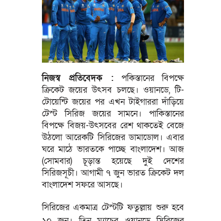
নিজস্ব প্রতিবেদক :
পকিস্তানের বিপক্ষে
ক্রিকেট জয়ের উৎসব চলছে। ওয়ানডে, টি-
টোয়েন্টি জয়ের পর এখন টাইগাররা দাঁড়িয়ে
টেস্ট সিরিজ জয়ের সামনে। পাকিস্তানের
বিপক্ষে বিজয়-উৎসবের রেশ থাকতেই বেজে
উঠলো আরেকটি সিরিজের ডামাডোল। এবার
ঘরে মাঠে ভারতকে পাচ্ছে বাংলাদেশ। আজ
(সোমবার) চূড়ান্ত হয়েছে দুই দেশের
সিরিজসূচী। আগামী ৭ জুন ভারত ক্রিকেট দল
বাংলাদেশ সফরে আসছে।
সিরিজের একমাত্র টেস্টটি ফতুল্লায় শুরু হবে
১০ জুন। তিন ম্যাচের ওয়ানডে সিরিজের