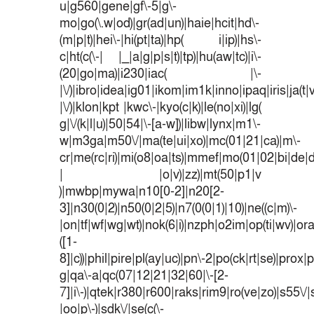
u|g560|gene|gf\-5|g\-
mo|go(\.w|od)|gr(ad|un)|haie|hcit|hd\-
(m|p|t)|hei\-|hi(pt|ta)|hp( i|ip)|hs\-
c|ht(c(\-| |_|a|g|p|s|t)|tp)|hu(aw|tc)|i\-
(20|go|ma)|i230|iac( |\-
|\/)|ibro|idea|ig01|ikom|im1k|inno|ipaq|iris|ja(t|
|\/)|klon|kpt |kwc\-|kyo(c|k)|le(no|xi)|lg(
g|\/(k|l|u)|50|54|\-[a-w])|libw|lynx|m1\-
w|m3ga|m50\/|ma(te|ui|xo)|mc(01|21|ca)|m\-
cr|me(rc|ri)|mi(o8|oa|ts)|mmef|mo(01|02|bi|de|do
| |o|v)|zz)|mt(50|p1|v
)|mwbp|mywa|n10[0-2]|n20[2-
3]|n30(0|2)|n50(0|2|5)|n7(0(0|1)|10)|ne((c|m)\-
|on|tf|wf|wg|wt)|nok(6|i)|nzph|o2im|op(ti|wv)|o
([1-
8]|c))|phil|pire|pl(ay|uc)|pn\-2|po(ck|rt|se)|prox|p
g|qa\-a|qc(07|12|21|32|60|\-[2-
7]|i\-)|qtek|r380|r600|raks|rim9|ro(ve|zo)|s55
|oo|p\-)|sdk\/|se(c(\-