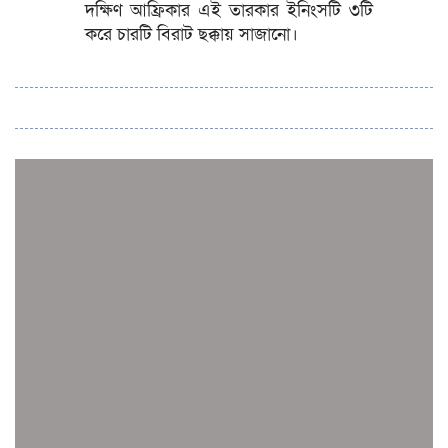
দক্ষিণ আফ্রিকার এই তারকার ইনিংসটি ৩টি
করে চারটি বিরাট ছক্কায় সাজানো।
সব সংবাদ
স্পেন নাকি আর্জেন্টিনা?
জিম্বাবুয়ের বিপক্ষে টি-টোয়েন্টি সিরিজ জিতল বাংলাদেশ
সাউথ এশিয়ান কারাতে দলগতভাবে বাংলাদেশ তৃতীয়