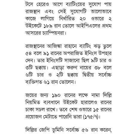
টসে হেরেও আগে ব্যাটিংয়ের সুযোগ পায়
রাজস্থান এবং সেই সুযোগটি ভালোভাবে
কাজে লাগিয়ে নির্ধারিত ২০ ওভারে ২
উইকেটে ১৮৯ রান তোলে আইপিএলের প্রথম
আসরের চ্যাম্পিয়নরা।
রাজস্থানের আজিঙ্কা রাহানে ব্যাটিং ঝড় তুলে
৫৪ বলে ৯১ রানের অপরাজিত ইনিংস উপহার
দেন। তার ইনিংসটি সাজানো ছিল ৯টি চার ও
৩টি ছক্কায়। এছাড়া করুণ নায়ের ৩৮ বলে
৬টি চার ও ২টি ছক্কায় দ্বিতীয় সর্বোচ্চ
ব্যক্তিগত ৬১ রান তোলেন।
জয়ের জন্য ১৯০ রানের লক্ষে নামা দিল্লি
নিয়মিত ব্যবধানে উইকেট হারালেও রানের
চাকা সচল রাখে। তবে শেষ ওভারে ১৫ রানের
প্রয়োজন মেটাতে পারেনি তারা (১৭৫/৭)।
দিল্লির জেপি ডুমিনি সর্বোচ্চ ৫৬ রান করেন,