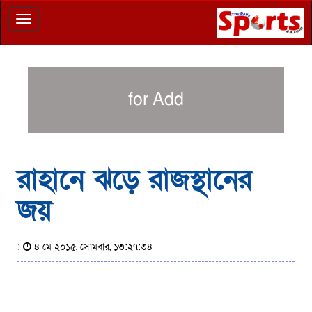
Toggle
navigation
for Add
রাহানে ঝড়ে রাজস্থানের
জয়
:
৪ মে ২০১৫, সোমবার, ১৩:২৭:৩৪