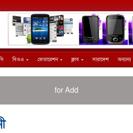
সি
বিওএ
ফেডারেশন
ক্লাব
সারাদেশ
অন্যান্য
for Add
নী