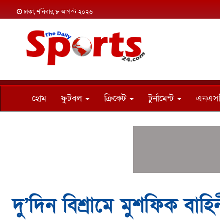
ঢাকা, শনিবার, ৮ আগস্ট ২০২৬
হোম
ফুটবল
ক্রিকেট
টুর্নামেন্ট
এনএস
দু’দিন বিশ্রামে মুশফিক বাহি