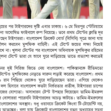
য়ের পর টাইগারদের দৃষ্টি এবার ঢাকায়। ৬ মে মিরপুর স্টেডিয়ামে
িনা অঘোষিত ফাইনালে রুপ নিয়েছে। তবে প্রথম টেস্টের ক্লান্তি দূর
েন টাইগাররা। বাংলাদেশ ক্রিকেট বোর্ড (বিসিবি) সূত্রে জানা যায়
শীলন করবেন মুশফিক বাহিনী। এই টেস্টে জয়ের লক্ষ্য নিয়েই
াখে না। খুলনা টেস্টের পর বাংলাদেশ অধিনায়ক মুশফিকুর রহিমের
লনা টেস্টে তারা যে ভাবে ঘুরে দাড়িয়েছে তাতে প্রত্যাশা করতেই
্সনের দুই সিরিজ জিতে নেয় বাংলাদেশ। পাকিস্তানকে রীতিমতো
স্টেও মুশফিকের নেতৃতে দারুন লড়াই করেছে বাংলাদেশ। প্রথম
২৯৬ রান পিছিয়ে থেকেও ঘুরে দাড়িয়েছেন তারা। এগিয়ে থেকেও
 দল হিসাবে বাংলাদেশ কতটা নির্ভরতার প্রতীক, টাইগাররা চাপের
নিজের যোগ্যতা। অসাধারন টেস্ট উপহার দিয়েছেন তামিম-ইমরুল
নের বোলাররা পারেননি টাইগারদের আচড় কাটতে। তামিম-ইমরুলের
বাংলাদেশের অবস্থান। শুধু ওয়ানডে ক্রিকেট কিংবা টি-টোয়েন্টি নয়,
 আতঙ্কের। বলা যায় ক্রিকেটে বাংলাদেশের নতুন অধ্যায়ের সূচনা