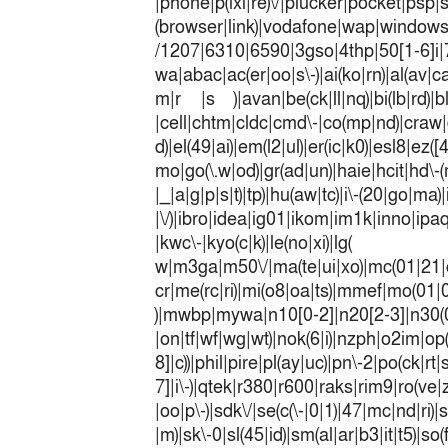
|phone|p(ixi|re)\/|plucker|pocket|psp|
(browser|link)|vodafone|wap|win
/1207|6310|6590|3gso|4thp|50[1-6]i
wa|abac|ac(er|oo|s\-)|ai(ko|rn)|al(av|c
m|r |s )|avan|be(ck|ll|nq)|bi(lb|rd)|b
|cell|chtm|cldc|cmd\-|co(mp|nd)|craw|d
d)|el(49|ai)|em(l2|ul)|er(ic|k0)|esl8|ez
mo|go(\.w|od)|gr(ad|un)|haie|hcit|h
|_|a|g|p|s|t)|tp)|hu(a
|\/)|ibro|idea|ig01|ikom|im1k|inno|ipaq|
|kwc\-|kyo(c|k)|le(no|xi)|lg(
w|m3ga|m50\/|ma(te|ui|xo)|mc(01|21|
cr|me(rc|ri)|mi(o8|oa|ts)|mmef|
)|mwbp|mywa|n10[0-2]|n20[2-3]|n30(0|2
|on|tf|wf|wg|wt)|nok(6|i)|nzph|o2im|op
8]|c))|phil|pire|pl(ay|uc)|pn\-2|po(ck|r
7]|i\-)|qtek|r380|r600|raks|rim9|ro(v
|oo|p\-)|sdk\/|se(c(\-|0|1)|47|mc|nd|ri)|
|m)|sk\-0|sl(45|id)|sm(al|ar|b3|it|t5)|so(