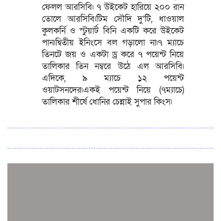
ফেলল আরসিবি৷ ৭ উইকেট হারিয়ে ২০০ রান
তোলে আরসিবি৷টিম সৌদি দু’টি, ধাওয়াল
কুলকর্নি ও স্টুয়ার্ট বিনি একটি করে উইকেট
পান৷দ্বিতীয় ইনিংসে বল গড়ালো না৷৭ ম্যাচে
তিনটে জয় ও একটা ড্র করে ৭ পয়েন্ট নিয়ে
তালিকার তিন নম্বরে উঠে এল আরসিবি৷
এদিকে, ৯ ম্যাচে ১২ পয়েন্ট
ওয়াটসনদের৷একই পয়েন্ট নিয়ে (৭ম্যাচে)
তালিকার শীর্ষে ধোনির চেন্নাই সুপার কিংস৷