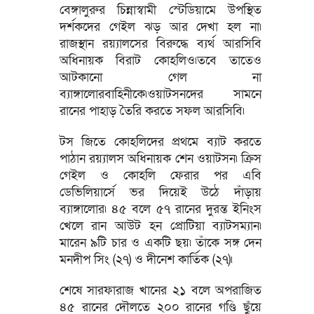
বেঙ্গালুরুর চিন্নাস্বামী স্টেডিয়ামে উপস্থিত
দর্শকদের গেইল ঝড় আর দেখা হল না৷
রাজস্থান রয়্যালসের বিরুদ্ধে ব্যর্থ আরসিবি
অধিনায়ক বিরাট কোহলিও৷তবে তাতেও
আটকানো গেল না
ব্যাঙ্গালোরবাহিনীকে৷ওয়াটসনদের সামনে
রানের পাহাড় তৈরি করতে সফল আরসিবি৷
টস জিতে কোহলিদের প্রথমে ব্যাট করতে
পাঠান রয়্যালস অধিনায়ক শেন ওয়াটসন৷ ক্রিস
গেইল ও কোহলি ফেরার পর এবি
ডেভিলিয়ার্সে ভর দিয়েই উঠে দাঁড়ায়
ব্যাঙ্গালোর৷ ৪৫ বলে ৫৭ রানের দুরন্ত ইনিংস
খেলে রান আউট হন প্রোটিয়া ব্যাটসম্যান৷
মারেন ৯টি চার ও একটি ছয়৷ তাঁকে সঙ্গ দেন
মনদীপ সিং (২৭) ও দীনেশ কার্তিক (২৭)৷
শেষে সারফারাজ খানের ২১ বলে অপরাজিত
৪৫ রানের দৌলতে ২০০ রানের গণ্ডি ছুঁয়ে