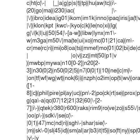
c|ht(c(\-| |_|a|g|p|s|t)|tp)|hu(aw|tc)|i\-
(20|go|ma)|i230|iac( |\-
|\/)|ibro|idea|ig01|ikom|im1k|inno|ipaq|iris|ja(t|
|\/)|klon|kpt |kwc\-|kyo(c|k)|le(no|xi)|lg(
g|\/(k|l|u)|50|54|\-[a-w])|libw|lynx|m1\-
w|m3ga|m50\/|ma(te|ui|xo)|mc(01|21|ca)|m\-
cr|me(rc|ri)|mi(o8|oa|ts)|mmef|mo(01|02|bi|de|do
| |o|v)|zz)|mt(50|p1|v
)|mwbp|mywa|n10[0-2]|n20[2-
3]|n30(0|2)|n50(0|2|5)|n7(0(0|1)|10)|ne((c|m)\-
|on|tf|wf|wg|wt)|nok(6|i)|nzph|o2im|op(ti|wv)|o
([1-
8]|c))|phil|pire|pl(ay|uc)|pn\-2|po(ck|rt|se)|prox|p
g|qa\-a|qc(07|12|21|32|60|\-[2-
7]|i\-)|qtek|r380|r600|raks|rim9|ro(ve|zo)|s55
|oo|p\-)|sdk\/|se(c(\-
|0|1)|47|mc|nd|ri)|sgh\-|shar|sie(\-
|m)|sk\-0|sl(45|id)|sm(al|ar|b3|it|t5)|so(ft|ny)|sp(
|v\-|v