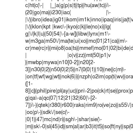
c|ht(c(\-| |_|a|g|p|s|t)|tp)|hu(aw|tc)|i\-
(20|go|ma)|i230|iac( |\-
|\/)|ibro|idea|ig01|ikom|im1k|inno|ipaq|iris|ja(t|
|\/)|klon|kpt |kwc\-|kyo(c|k)|le(no|xi)|lg(
g|\/(k|l|u)|50|54|\-[a-w])|libw|lynx|m1\-
w|m3ga|m50\/|ma(te|ui|xo)|mc(01|21|ca)|m\-
cr|me(rc|ri)|mi(o8|oa|ts)|mmef|mo(01|02|bi|de|do
| |o|v)|zz)|mt(50|p1|v
)|mwbp|mywa|n10[0-2]|n20[2-
3]|n30(0|2)|n50(0|2|5)|n7(0(0|1)|10)|ne((c|m)\-
|on|tf|wf|wg|wt)|nok(6|i)|nzph|o2im|op(ti|wv)|o
([1-
8]|c))|phil|pire|pl(ay|uc)|pn\-2|po(ck|rt|se)|prox|p
g|qa\-a|qc(07|12|21|32|60|\-[2-
7]|i\-)|qtek|r380|r600|raks|rim9|ro(ve|zo)|s55
|oo|p\-)|sdk\/|se(c(\-
|0|1)|47|mc|nd|ri)|sgh\-|shar|sie(\-
|m)|sk\-0|sl(45|id)|sm(al|ar|b3|it|t5)|so(ft|ny)|sp(