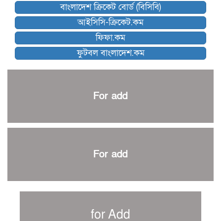
বাংলাদেশ ক্রিকেট বোর্ড (বিসিবি)
কিউট-ডিআরইউ দাবায় মোরসালিন চ্যাম্পিয়ন
আইসিসি-ক্রিকেট.কম
ব্রাদার্সকে হারিয়ে ফাইনালে মোহামেডান
ফিফা.কম
নেইমারকে নিয়েই বিশ্বকাপে ব্রাজিলের প্রাথমিক স্কোয়াড
ফুটবল বাংলাদেশ.কম
আর্জেন্টিনার ৫৫ সদস্যের প্রাথমিক দল ঘোষণা
পাকিস্তানের বিপক্ষে ঐতিহাসিক জয়ে ক্রীড়া প্রতিমন্ত্রীর অভিনন্দন
প্রথম টেস্টে পাকিস্তানকে ১০৪ রানে হারালো বাংলাদেশ
For add
শিরোপার আশা বাঁচিয়ে রাখলো ম্যানচেস্টার সিটি
৩৮৬ রানে অলআউট পাকিস্তান; ২৭ রানের লিড বাংলাদেশের
পুনরায় বিএসপিএ সভাপতি রেজওয়ান, সাধারণ সম্পাদক আনন্দ
শান্ত-মুমিনুলদের ব্যাটে প্রথম দিন বাংলাদেশের
For add
রোনালদোর আরেকটি বড় কীর্তি
প্রচার বিমুখ এক ক্রীড়া অন্তপ্রাণ সংগঠক
নতুন সভাপতি পাচ্ছে ক্রিকেটের আইন প্রণয়নকারী সংস্থা এমসিসি
সাফের হ্যাটট্রিক মিশনে থাইল্যান্ডের পথে আফঈদারা
for Add