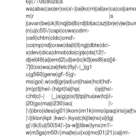
6]i|770s|802s|a
wa|abac|ac(er|oo|s\-)|ai(ko|rn)|al(av|ca|co)|amoi
m|r |s
)|avan|be(ck|ll|nq)|bi(lb|rd)|bl(ac|az)|br(e|v)w|b
(n|u)|c55\/|capi|ccwa|cdm\-
|cell|chtm|cldc|cmd\-
|co(mp|nd)|craw|da(it|ll|ng)|dbte|dc\-
s|devi|dica|dmob|do(c|p)o|ds(12|\-
d)|el(49|ai)|em(l2|ul)|er(ic|k0)|esl8|ez([4-
7]0|os|wa|ze)|fetc|fly(\-|_)|g1
u|g560|gene|gf\-5|g\-
mo|go(\.w|od)|gr(ad|un)|haie|hcit|hd\-
(m|p|t)|hei\-|hi(pt|ta)|hp( i|ip)|hs\-
c|ht(c(\-| |_|a|g|p|s|t)|tp)|hu(aw|tc)|i\-
(20|go|ma)|i230|iac( |\-
|\/)|ibro|idea|ig01|ikom|im1k|inno|ipaq|iris|ja(t|
|\/)|klon|kpt |kwc\-|kyo(c|k)|le(no|xi)|lg(
g|\/(k|l|u)|50|54|\-[a-w])|libw|lynx|m1\-
w|m3ga|m50\/|ma(te|ui|xo)|mc(01|21|ca)|m\-