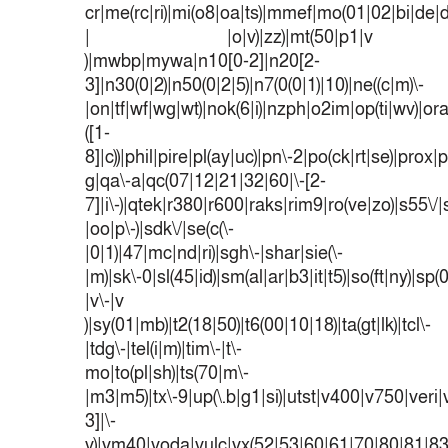
cr|me(rc|ri)|mi(o8|oa|ts)|mmef|mo(01|02|bi|de|do
| |o|v)|zz)|mt(50|p1|v
)|mwbp|mywa|n10[0-2]|n20[2-
3]|n30(0|2)|n50(0|2|5)|n7(0(0|1)|10)|ne((c|m)\-
|on|tf|wf|wg|wt)|nok(6|i)|nzph|o2im|op(ti|wv)|o
([1-
8]|c))|phil|pire|pl(ay|uc)|pn\-2|po(ck|rt|se)|prox|p
g|qa\-a|qc(07|12|21|32|60|\-[2-
7]|i\-)|qtek|r380|r600|raks|rim9|ro(ve|zo)|s55
|oo|p\-)|sdk\/|se(c(\-
|0|1)|47|mc|nd|ri)|sgh\-|shar|sie(\-
|m)|sk\-0|sl(45|id)|sm(al|ar|b3|it|t5)|so(ft|ny)|sp(
|v\-|v
)|sy(01|mb)|t2(18|50)|t6(00|10|18)|ta(gt|lk)|tcl\-
|tdg\-|tel(i|m)|tim\-|t\-
mo|to(pl|sh)|ts(70|m\-
|m3|m5)|tx\-9|up(\.b|g1|si)|utst|v400|v750|veri|v
3]|\-
v)|vm40|voda|vulc|vx(52|53|60|61|70|80|81|83