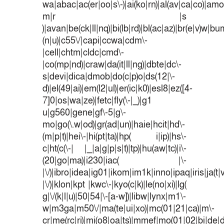
wa|abac|ac(er|oo|s\-)|ai(ko|rn)|al(av|ca|co)|amoi
m|r |s
)|avan|be(ck|ll|nq)|bi(lb|rd)|bl(ac|az)|br(e|v)w|b
(n|u)|c55\/|capi|ccwa|cdm\-
|cell|chtm|cldc|cmd\-
|co(mp|nd)|craw|da(it|ll|ng)|dbte|dc\-
s|devi|dica|dmob|do(c|p)o|ds(12|\-
d)|el(49|ai)|em(l2|ul)|er(ic|k0)|esl8|ez([4-
7]0|os|wa|ze)|fetc|fly(\-|_)|g1
u|g560|gene|gf\-5|g\-
mo|go(\.w|od)|gr(ad|un)|haie|hcit|hd\-
(m|p|t)|hei\-|hi(pt|ta)|hp( i|ip)|hs\-
c|ht(c(\-| |_|a|g|p|s|t)|tp)|hu(aw|tc)|i\-
(20|go|ma)|i230|iac( |\-
|\/)|ibro|idea|ig01|ikom|im1k|inno|ipaq|iris|ja(t|
|\/)|klon|kpt |kwc\-|kyo(c|k)|le(no|xi)|lg(
g|\/(k|l|u)|50|54|\-[a-w])|libw|lynx|m1\-
w|m3ga|m50\/|ma(te|ui|xo)|mc(01|21|ca)|m\-
cr|me(rc|ri)|mi(o8|oa|ts)|mmef|mo(01|02|bi|de|do