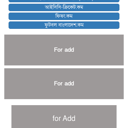
কিউট-ডিআরইউ দাবায় মোরসালিন চ্যাম্পিয়ন
আইসিসি-ক্রিকেট.কম
ব্রাদার্সকে হারিয়ে ফাইনালে মোহামেডান
ফিফা.কম
নেইমারকে নিয়েই বিশ্বকাপে ব্রাজিলের প্রাথমিক স্কোয়াড
ফুটবল বাংলাদেশ.কম
আর্জেন্টিনার ৫৫ সদস্যের প্রাথমিক দল ঘোষণা
পাকিস্তানের বিপক্ষে ঐতিহাসিক জয়ে ক্রীড়া প্রতিমন্ত্রীর অভিনন্দন
প্রথম টেস্টে পাকিস্তানকে ১০৪ রানে হারালো বাংলাদেশ
For add
শিরোপার আশা বাঁচিয়ে রাখলো ম্যানচেস্টার সিটি
৩৮৬ রানে অলআউট পাকিস্তান; ২৭ রানের লিড বাংলাদেশের
পুনরায় বিএসপিএ সভাপতি রেজওয়ান, সাধারণ সম্পাদক আনন্দ
শান্ত-মুমিনুলদের ব্যাটে প্রথম দিন বাংলাদেশের
For add
রোনালদোর আরেকটি বড় কীর্তি
প্রচার বিমুখ এক ক্রীড়া অন্তপ্রাণ সংগঠক
নতুন সভাপতি পাচ্ছে ক্রিকেটের আইন প্রণয়নকারী সংস্থা এমসিসি
সাফের হ্যাটট্রিক মিশনে থাইল্যান্ডের পথে আফঈদারা
for Add
নিউজিল্যান্ড টেস্ট দলে ফক্সক্রফট