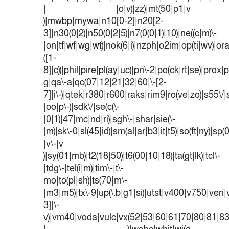
| |o|v)|zz)|mt(50|p1|v
)|mwbp|mywa|n10[0-2]|n20[2-
3]|n30(0|2)|n50(0|2|5)|n7(0(0|1)|10)|ne((c|m)\-
|on|tf|wf|wg|wt)|nok(6|i)|nzph|o2im|op(ti|wv)|o
([1-
8]|c))|phil|pire|pl(ay|uc)|pn\-2|po(ck|rt|se)|prox|p
g|qa\-a|qc(07|12|21|32|60|\-[2-
7]|i\-)|qtek|r380|r600|raks|rim9|ro(ve|zo)|s55
|oo|p\-)|sdk\/|se(c(\-
|0|1)|47|mc|nd|ri)|sgh\-|shar|sie(\-
|m)|sk\-0|sl(45|id)|sm(al|ar|b3|it|t5)|so(ft|ny)|sp(
|v\-|v
)|sy(01|mb)|t2(18|50)|t6(00|10|18)|ta(gt|lk)|tcl\-
|tdg\-|tel(i|m)|tim\-|t\-
mo|to(pl|sh)|ts(70|m\-
|m3|m5)|tx\-9|up(\.b|g1|si)|utst|v400|v750|veri|v
3]|\-
v)|vm40|voda|vulc|vx(52|53|60|61|70|80|81|83