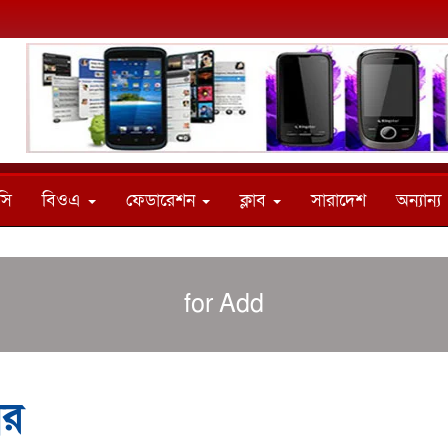
সি
বিওএ
ফেডারেশন
ক্লাব
সারাদেশ
অন্যান্য
for Add
আর