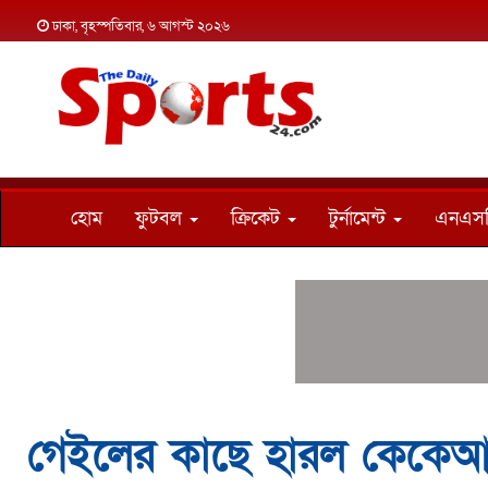
ঢাকা, বৃহস্পতিবার, ৬ আগস্ট ২০২৬
হোম
ফুটবল
ক্রিকেট
টুর্নামেন্ট
এনএস
গেইলের কাছে হারল কেকে