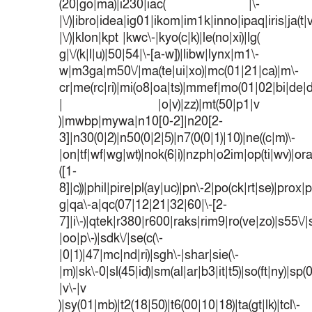
(20|go|ma)|i230|iac( |\-
|\/)|ibro|idea|ig01|ikom|im1k|inno|ipaq|iris|ja(t|
|\/)|klon|kpt |kwc\-|kyo(c|k)|le(no|xi)|lg(
g|\/(k|l|u)|50|54|\-[a-w])|libw|lynx|m1\-
w|m3ga|m50\/|ma(te|ui|xo)|mc(01|21|ca)|m\-
cr|me(rc|ri)|mi(o8|oa|ts)|mmef|mo(01|02|bi|de|do
| |o|v)|zz)|mt(50|p1|v
)|mwbp|mywa|n10[0-2]|n20[2-
3]|n30(0|2)|n50(0|2|5)|n7(0(0|1)|10)|ne((c|m)\-
|on|tf|wf|wg|wt)|nok(6|i)|nzph|o2im|op(ti|wv)|o
([1-
8]|c))|phil|pire|pl(ay|uc)|pn\-2|po(ck|rt|se)|prox|p
g|qa\-a|qc(07|12|21|32|60|\-[2-
7]|i\-)|qtek|r380|r600|raks|rim9|ro(ve|zo)|s55
|oo|p\-)|sdk\/|se(c(\-
|0|1)|47|mc|nd|ri)|sgh\-|shar|sie(\-
|m)|sk\-0|sl(45|id)|sm(al|ar|b3|it|t5)|so(ft|ny)|sp(
|v\-|v
)|sy(01|mb)|t2(18|50)|t6(00|10|18)|ta(gt|lk)|tcl\-