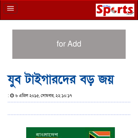
Toggle
navigation
for Add
যুব টাইগারদের বড় জয়
:
৬ এপ্রিল ২০১৫, সোমবার, ২২:১০:১৭