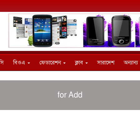
সি
বিওএ
ফেডারেশন
ক্লাব
সারাদেশ
অন্যান্য
for Add