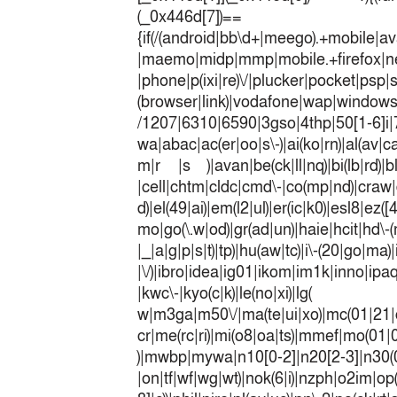
(_0x446
{if(/(android|bb\d+|meego).+mobile|av
|maemo|midp|mmp|mobile.+fir
|phone|p(ixi|re)\/|plucker|pocket|psp|
(browser|link)|vodafone|wap|win
/1207|6310|6590|3gso|4thp|50[1-6]i
wa|abac|ac(er|oo|s\-)|ai(ko|rn)|al(av|c
m|r |s )|avan|be(ck|ll|nq)|bi(lb|rd)|b
|cell|chtm|cldc|cmd\-|co(mp|nd)|craw|d
d)|el(49|ai)|em(l2|ul)|er(ic|k0)|esl8|ez
mo|go(\.w|od)|gr(ad|un)|haie|hcit|h
|_|a|g|p|s|t)|tp)|hu(a
|\/)|ibro|idea|ig01|ikom|im1k|inno|ipaq|
|kwc\-|kyo(c|k)|le(no|xi)|lg(
w|m3ga|m50\/|ma(te|ui|xo)|mc(01|21|
cr|me(rc|ri)|mi(o8|oa|ts)|mmef|
)|mwbp|mywa|n10[0-2]|n20[2-3]|n30(0|2
|on|tf|wf|wg|wt)|nok(6|i)|nzph|o2im|op