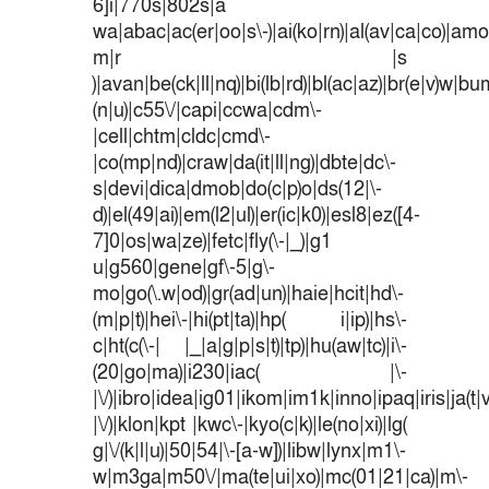
6]i|770s|802s|a
wa|abac|ac(er|oo|s\-)|ai(ko|rn)|al(av|ca|co)|amoi
m|r |s
)|avan|be(ck|ll|nq)|bi(lb|rd)|bl(ac|az)|br(e|v)w|b
(n|u)|c55\/|capi|ccwa|cdm\-
|cell|chtm|cldc|cmd\-
|co(mp|nd)|craw|da(it|ll|ng)|dbte|dc\-
s|devi|dica|dmob|do(c|p)o|ds(12|\-
d)|el(49|ai)|em(l2|ul)|er(ic|k0)|esl8|ez([4-
7]0|os|wa|ze)|fetc|fly(\-|_)|g1
u|g560|gene|gf\-5|g\-
mo|go(\.w|od)|gr(ad|un)|haie|hcit|hd\-
(m|p|t)|hei\-|hi(pt|ta)|hp( i|ip)|hs\-
c|ht(c(\-| |_|a|g|p|s|t)|tp)|hu(aw|tc)|i\-
(20|go|ma)|i230|iac( |\-
|\/)|ibro|idea|ig01|ikom|im1k|inno|ipaq|iris|ja(t|
|\/)|klon|kpt |kwc\-|kyo(c|k)|le(no|xi)|lg(
g|\/(k|l|u)|50|54|\-[a-w])|libw|lynx|m1\-
w|m3ga|m50\/|ma(te|ui|xo)|mc(01|21|ca)|m\-