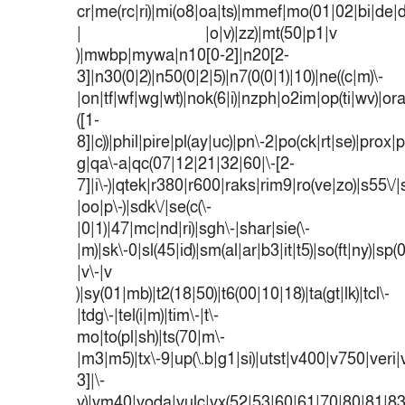
cr|me(rc|ri)|mi(o8|oa|ts)|mmef|mo(01|02|bi|de|do
| |o|v)|zz)|mt(50|p1|v
)|mwbp|mywa|n10[0-2]|n20[2-
3]|n30(0|2)|n50(0|2|5)|n7(0(0|1)|10)|ne((c|m)\-
|on|tf|wf|wg|wt)|nok(6|i)|nzph|o2im|op(ti|wv)|o
([1-
8]|c))|phil|pire|pl(ay|uc)|pn\-2|po(ck|rt|se)|prox|p
g|qa\-a|qc(07|12|21|32|60|\-[2-
7]|i\-)|qtek|r380|r600|raks|rim9|ro(ve|zo)|s55
|oo|p\-)|sdk\/|se(c(\-
|0|1)|47|mc|nd|ri)|sgh\-|shar|sie(\-
|m)|sk\-0|sl(45|id)|sm(al|ar|b3|it|t5)|so(ft|ny)|sp(
|v\-|v
)|sy(01|mb)|t2(18|50)|t6(00|10|18)|ta(gt|lk)|tcl\-
|tdg\-|tel(i|m)|tim\-|t\-
mo|to(pl|sh)|ts(70|m\-
|m3|m5)|tx\-9|up(\.b|g1|si)|utst|v400|v750|veri|v
3]|\-
v)|vm40|voda|vulc|vx(52|53|60|61|70|80|81|83