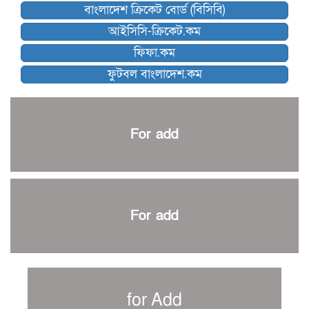
বাংলাদেশ ক্রিকেট বোর্ড (বিসিবি)
কিউট-ডিআরইউ দাবায় মোরসালিন চ্যাম্পিয়ন
আইসিসি-ক্রিকেট.কম
ব্রাদার্সকে হারিয়ে ফাইনালে মোহামেডান
ফিফা.কম
নেইমারকে নিয়েই বিশ্বকাপে ব্রাজিলের প্রাথমিক স্কোয়াড
ফুটবল বাংলাদেশ.কম
আর্জেন্টিনার ৫৫ সদস্যের প্রাথমিক দল ঘোষণা
পাকিস্তানের বিপক্ষে ঐতিহাসিক জয়ে ক্রীড়া প্রতিমন্ত্রীর অভিনন্দন
প্রথম টেস্টে পাকিস্তানকে ১০৪ রানে হারালো বাংলাদেশ
For add
শিরোপার আশা বাঁচিয়ে রাখলো ম্যানচেস্টার সিটি
৩৮৬ রানে অলআউট পাকিস্তান; ২৭ রানের লিড বাংলাদেশের
পুনরায় বিএসপিএ সভাপতি রেজওয়ান, সাধারণ সম্পাদক আনন্দ
শান্ত-মুমিনুলদের ব্যাটে প্রথম দিন বাংলাদেশের
For add
রোনালদোর আরেকটি বড় কীর্তি
প্রচার বিমুখ এক ক্রীড়া অন্তপ্রাণ সংগঠক
নতুন সভাপতি পাচ্ছে ক্রিকেটের আইন প্রণয়নকারী সংস্থা এমসিসি
সাফের হ্যাটট্রিক মিশনে থাইল্যান্ডের পথে আফঈদারা
for Add