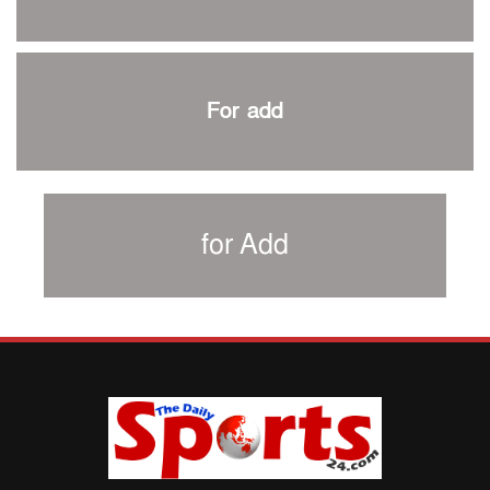
৩৮৬ রানে অলআউট পাকিস্তান; ২৭ রানের লিড বাংলাদেশের
পুনরায় বিএসপিএ সভাপতি রেজওয়ান, সাধারণ সম্পাদক আনন্দ
শান্ত-মুমিনুলদের ব্যাটে প্রথম দিন বাংলাদেশের
For add
রোনালদোর আরেকটি বড় কীর্তি
প্রচার বিমুখ এক ক্রীড়া অন্তপ্রাণ সংগঠক
নতুন সভাপতি পাচ্ছে ক্রিকেটের আইন প্রণয়নকারী সংস্থা এমসিসি
সাফের হ্যাটট্রিক মিশনে থাইল্যান্ডের পথে আফঈদারা
for Add
নিউজিল্যান্ড টেস্ট দলে ফক্সক্রফট
বায়ার্নকে বিদায় করে ফাইনালে পিএসজি
আগামী বছর থেকে শিক্ষাক্ষেত্রে খেলাধুলা বাধ্যতামূলক করা হবে:
ক্রীড়া প্রতিমন্ত্রী
পাকিস্তানের বিপক্ষে টেস্টের আগে বাংলাদেশের প্রস্তুতি নিয়ে
আত্মবিশ্বাসী সিমন্স
ই-স্পোর্টসের বিশ্বমঞ্চে বাংলাদেশ