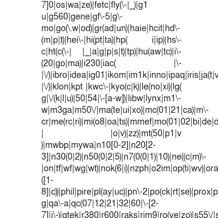
7]0|os|wa|ze)|fetc|fly(\-|_)|g1
u|g560|gene|gf\-5|g\-
mo|go(\.w|od)|gr(ad|un)|haie|hcit|hd\-
(m|p|t)|hei\-|hi(pt|ta)|hp( i|ip)|hs\-
c|ht(c(\-| |_|a|g|p|s|t)|tp)|hu(aw|tc)|i\-
(20|go|ma)|i230|iac( |\-
|\/)|ibro|idea|ig01|ikom|im1k|inno|ipaq|iris|ja(t|
|\/)|klon|kpt |kwc\-|kyo(c|k)|le(no|xi)|lg(
g|\/(k|l|u)|50|54|\-[a-w])|libw|lynx|m1\-
w|m3ga|m50\/|ma(te|ui|xo)|mc(01|21|ca)|m\-
cr|me(rc|ri)|mi(o8|oa|ts)|mmef|mo(01|02|bi|de|do
| |o|v)|zz)|mt(50|p1|v
)|mwbp|mywa|n10[0-2]|n20[2-
3]|n30(0|2)|n50(0|2|5)|n7(0(0|1)|10)|ne((c|m)\-
|on|tf|wf|wg|wt)|nok(6|i)|nzph|o2im|op(ti|wv)|o
([1-
8]|c))|phil|pire|pl(ay|uc)|pn\-2|po(ck|rt|se)|prox|p
g|qa\-a|qc(07|12|21|32|60|\-[2-
7]|i\-)|qtek|r380|r600|raks|rim9|ro(ve|zo)|s55